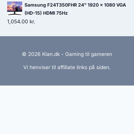
Samsung F24T350FHR 24" 1920 x 1080 VGA
(HD-15) HDMI 75Hz
1,054.00
kr.
© 2026 Klan.dk - Gaming til gameren
Vi henviser til affiliate links på siden.
Hjemmesider Til Salg
|
Hjemmeside Udvikling
|
Online
Tilbud
Denne side kan være skabt med AI! Indholdet er
genereret med henblik på at informere og inspirere,
men vi anbefaler altid at dobbelttjekke vigtige