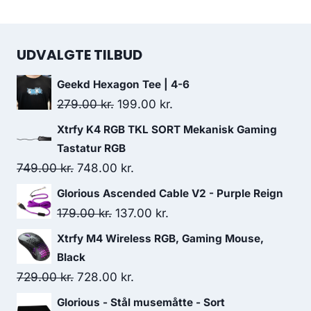
UDVALGTE TILBUD
Geekd Hexagon Tee | 4-6
Original
Current
279.00
kr.
199.00
kr.
price
price
Xtrfy K4 RGB TKL SORT Mekanisk Gaming
was:
is:
Tastatur RGB
279.00 kr..
199.00 kr..
Original
Current
749.00
kr.
748.00
kr.
price
price
Glorious Ascended Cable V2 - Purple Reign
was:
is:
Original
Current
179.00
kr.
137.00
kr.
749.00 kr..
748.00 kr..
price
price
Xtrfy M4 Wireless RGB, Gaming Mouse,
was:
is:
Black
179.00 kr..
137.00 kr..
Original
Current
729.00
kr.
728.00
kr.
price
price
Glorious - Stål musemåtte - Sort