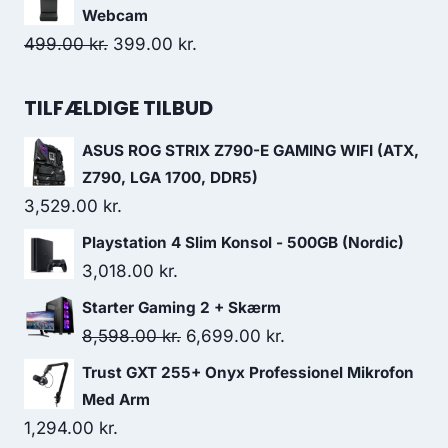
was:
is:
Webcam
669.00 kr..
585.00 kr..
Original
Current
499.00
kr.
399.00
kr.
price
price
was:
is:
TILFÆLDIGE TILBUD
499.00 kr..
399.00 kr..
ASUS ROG STRIX Z790-E GAMING WIFI (ATX,
Z790, LGA 1700, DDR5)
3,529.00
kr.
Playstation 4 Slim Konsol - 500GB (Nordic)
3,018.00
kr.
Starter Gaming 2 + Skærm
Original
Current
8,598.00
kr.
6,699.00
kr.
price
price
Trust GXT 255+ Onyx Professionel Mikrofon
was:
is:
Med Arm
8,598.00 kr..
6,699.00 kr..
1,294.00
kr.