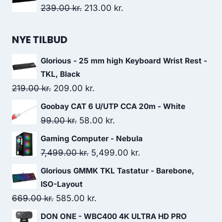
was:
is:
Original
Current
239.00
kr.
213.00
kr.
729.00 kr..
728.00 kr..
price
price
was:
is:
NYE TILBUD
239.00 kr..
213.00 kr..
Glorious - 25 mm high Keyboard Wrist Rest -
TKL, Black
Original
Current
219.00
kr.
209.00
kr.
price
price
Goobay CAT 6 U/UTP CCA 20m - White
was:
is:
Original
Current
99.00
kr.
58.00
kr.
219.00 kr..
209.00 kr..
price
price
Gaming Computer - Nebula
was:
is:
Original
Current
7,499.00
kr.
5,499.00
kr.
99.00 kr..
58.00 kr..
price
price
Glorious GMMK TKL Tastatur - Barebone,
was:
is:
ISO-Layout
7,499.00 kr..
5,499.00 kr..
Original
Current
669.00
kr.
585.00
kr.
price
price
DON ONE - WBC400 4K ULTRA HD PRO