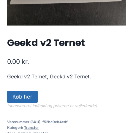
Geekd v2 Ternet
0.00
kr.
Geekd v2 Ternet, Geekd v2 Ternet.
Køb her
(sponsoreret indhold og priserne er vejledende)
Varenummer (SKU):
f52bc9eb4edf
Kategori:
Transfer