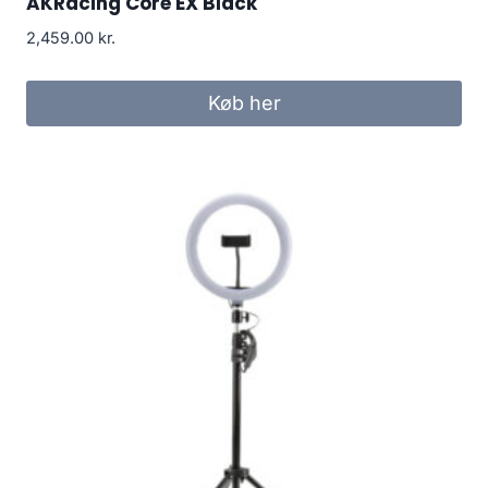
AKRacing Core EX Black
2,459.00
kr.
Køb her