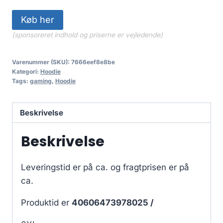
Køb her
(sponsoreret indhold og priserne er vejledende)
Varenummer (SKU):
7666eef8e8be
Kategori:
Hoodie
Tags:
gaming
,
Hoodie
Beskrivelse
Beskrivelse
Leveringstid er på ca.
og fragtprisen er på
ca.
Produktid er
40606473978025 /