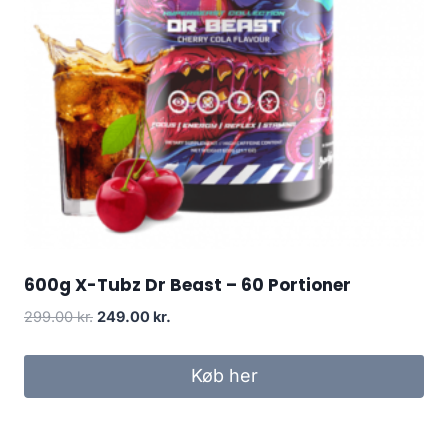
600g X-Tubz Dr Beast – 60 Portioner
Original
Current
299.00
kr.
249.00
kr.
price
price
was:
is:
Køb her
299.00 kr..
249.00 kr..