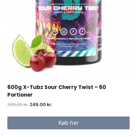
600g X-Tubz Sour Cherry Twist – 60
Portioner
Original
Current
299.00
kr.
249.00
kr.
price
price
was:
is:
Køb her
299.00 kr..
249.00 kr..