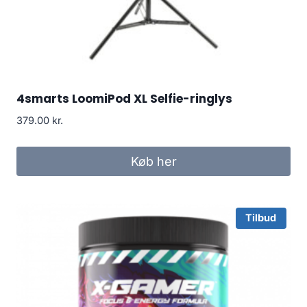
4smarts LoomiPod XL Selfie-ringlys
379.00
kr.
Køb her
Tilbud