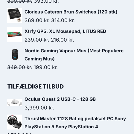
399.00 kr..
387.00 kr..
Original
Current
399.00
kr.
393.00
kr.
price
price
Glorious Gateron Brun Switches (120 stk)
was:
is:
Original
Current
369.00
kr.
314.00
kr.
399.00 kr..
393.00 kr..
price
price
Xtrfy GP5, XL Mousepad, LITUS RED
was:
is:
Original
Current
239.00
kr.
216.00
kr.
369.00 kr..
314.00 kr..
price
price
Nordic Gaming Vapour Mus (Mest Populære
was:
is:
Gaming Mus)
239.00 kr..
216.00 kr..
Original
Current
349.00
kr.
199.00
kr.
price
price
was:
is:
TILFÆLDIGE TILBUD
349.00 kr..
199.00 kr..
Oculus Quest 2 USB-C - 128 GB
3,999.00
kr.
ThrustMaster T128 Rat og pedalsæt PC Sony
PlayStation 5 Sony PlayStation 4