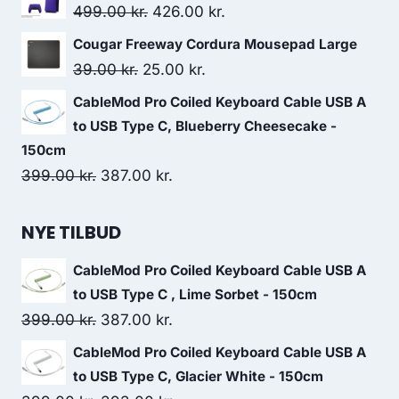
was:
is:
Original
Current
499.00
kr.
426.00
kr.
699.00 kr..
569.00 kr..
price
price
Cougar Freeway Cordura Mousepad Large
was:
is:
Original
Current
39.00
kr.
25.00
kr.
499.00 kr..
426.00 kr..
price
price
CableMod Pro Coiled Keyboard Cable USB A
was:
is:
to USB Type C, Blueberry Cheesecake -
39.00 kr..
25.00 kr..
150cm
Original
Current
399.00
kr.
387.00
kr.
price
price
was:
is:
NYE TILBUD
399.00 kr..
387.00 kr..
CableMod Pro Coiled Keyboard Cable USB A
to USB Type C , Lime Sorbet - 150cm
Original
Current
399.00
kr.
387.00
kr.
price
price
CableMod Pro Coiled Keyboard Cable USB A
was:
is:
to USB Type C, Glacier White - 150cm