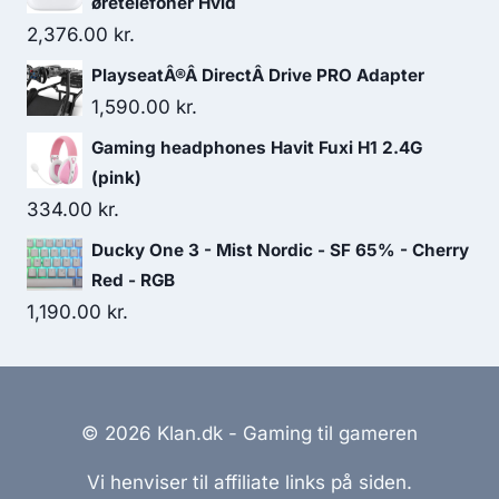
øretelefoner Hvid
2,376.00
kr.
PlayseatÂ®Â DirectÂ Drive PRO Adapter
1,590.00
kr.
Gaming headphones Havit Fuxi H1 2.4G
(pink)
334.00
kr.
Ducky One 3 - Mist Nordic - SF 65% - Cherry
Red - RGB
1,190.00
kr.
© 2026 Klan.dk - Gaming til gameren
Vi henviser til affiliate links på siden.