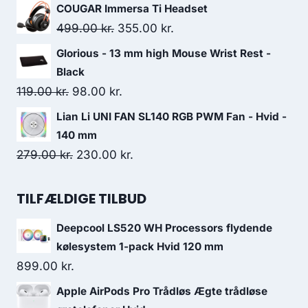
2,999.00 kr..
2,357.00 kr..
price
price
COUGAR Immersa Ti Headset
was:
is:
Original
Current
499.00
kr.
355.00
kr.
149.00 kr..
99.00 kr..
price
price
Glorious - 13 mm high Mouse Wrist Rest -
was:
is:
Black
499.00 kr..
355.00 kr..
Original
Current
119.00
kr.
98.00
kr.
price
price
Lian Li UNI FAN SL140 RGB PWM Fan - Hvid -
was:
is:
140 mm
119.00 kr..
98.00 kr..
Original
Current
279.00
kr.
230.00
kr.
price
price
was:
is:
TILFÆLDIGE TILBUD
279.00 kr..
230.00 kr..
Deepcool LS520 WH Processors flydende
kølesystem 1-pack Hvid 120 mm
899.00
kr.
Apple AirPods Pro Trådløs Ægte trådløse