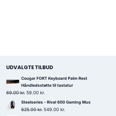
UDVALGTE TILBUD
Cougar FORT Keyboard Palm Rest
Håndledsstøtte til tastatur
Original
Current
69.00
kr.
59.00
kr.
price
price
Steelseries - Rival 600 Gaming Mus
was:
is:
Original
Current
625.00
kr.
549.00
kr.
69.00 kr..
59.00 kr..