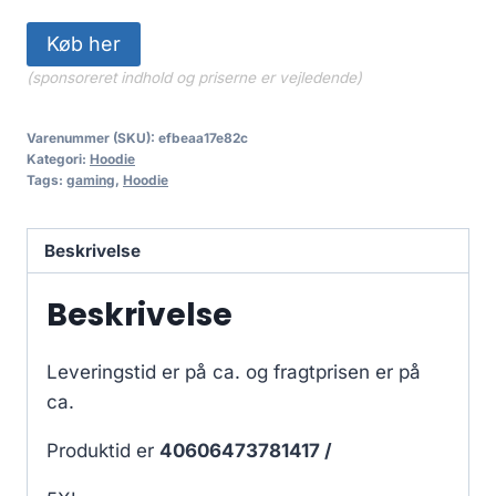
Køb her
(sponsoreret indhold og priserne er vejledende)
Varenummer (SKU):
efbeaa17e82c
Kategori:
Hoodie
Tags:
gaming
,
Hoodie
Beskrivelse
Beskrivelse
Leveringstid er på ca.
og fragtprisen er på
ca.
Produktid er
40606473781417 /