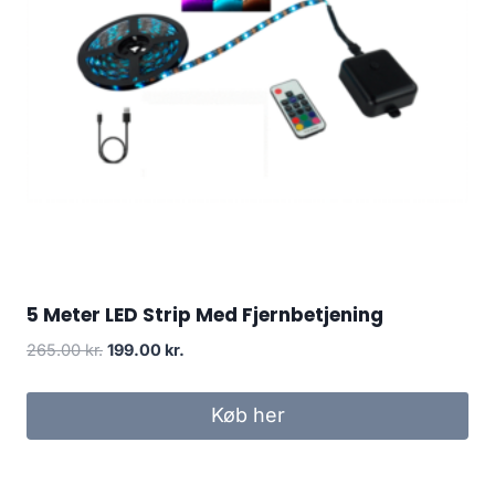
5 Meter LED Strip Med Fjernbetjening
Original
Current
265.00
kr.
199.00
kr.
price
price
was:
is:
Køb her
265.00 kr..
199.00 kr..