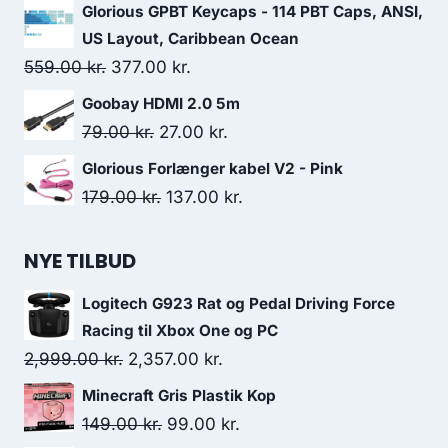
price
price
Glorious GPBT Keycaps - 114 PBT Caps, ANSI,
was:
is:
US Layout, Caribbean Ocean
625.00 kr..
549.00 kr..
Original
Current
559.00
kr.
377.00
kr.
price
price
Goobay HDMI 2.0 5m
was:
is:
Original
Current
79.00
kr.
27.00
kr.
559.00 kr..
377.00 kr..
price
price
Glorious Forlænger kabel V2 - Pink
was:
is:
Original
Current
179.00
kr.
137.00
kr.
79.00 kr..
27.00 kr..
price
price
was:
is:
NYE TILBUD
179.00 kr..
137.00 kr..
Logitech G923 Rat og Pedal Driving Force
Racing til Xbox One og PC
Original
Current
2,999.00
kr.
2,357.00
kr.
price
price
Minecraft Gris Plastik Kop
was:
is:
Original
Current
149.00
kr.
99.00
kr.