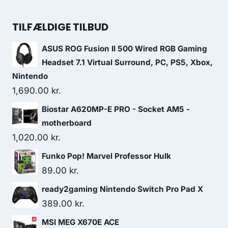
399.00 kr..
387.00 kr..
price
price
was:
is:
TILFÆLDIGE TILBUD
99.00 kr..
59.00 kr..
ASUS ROG Fusion II 500 Wired RGB Gaming
Headset 7.1 Virtual Surround, PC, PS5, Xbox,
Nintendo
1,690.00
kr.
Biostar A620MP-E PRO - Socket AM5 -
motherboard
1,020.00
kr.
Funko Pop! Marvel Professor Hulk
89.00
kr.
ready2gaming Nintendo Switch Pro Pad X
389.00
kr.
MSI MEG X670E ACE