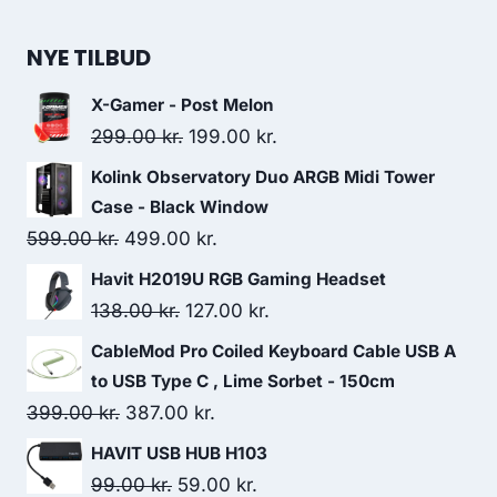
449.00 kr..
249.00 kr..
price
price
was:
is:
NYE TILBUD
409.00 kr..
397.00 kr..
X-Gamer - Post Melon
Original
Current
299.00
kr.
199.00
kr.
price
price
Kolink Observatory Duo ARGB Midi Tower
was:
is:
Case - Black Window
299.00 kr..
199.00 kr..
Original
Current
599.00
kr.
499.00
kr.
price
price
Havit H2019U RGB Gaming Headset
was:
is:
Original
Current
138.00
kr.
127.00
kr.
599.00 kr..
499.00 kr..
price
price
CableMod Pro Coiled Keyboard Cable USB A
was:
is:
to USB Type C , Lime Sorbet - 150cm
138.00 kr..
127.00 kr..
Original
Current
399.00
kr.
387.00
kr.
price
price
HAVIT USB HUB H103
was:
is:
Original
Current
99.00
kr.
59.00
kr.