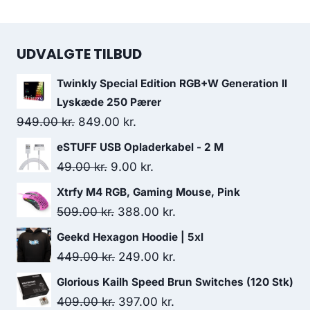
UDVALGTE TILBUD
Twinkly Special Edition RGB+W Generation II
Lyskæde 250 Pærer
Original
Current
949.00
kr.
849.00
kr.
price
price
eSTUFF USB Opladerkabel - 2 M
was:
is:
Original
Current
49.00
kr.
9.00
kr.
949.00 kr..
849.00 kr..
price
price
Xtrfy M4 RGB, Gaming Mouse, Pink
was:
is:
Original
Current
509.00
kr.
388.00
kr.
49.00 kr..
9.00 kr..
price
price
Geekd Hexagon Hoodie | 5xl
was:
is:
Original
Current
449.00
kr.
249.00
kr.
509.00 kr..
388.00 kr..
price
price
Glorious Kailh Speed Brun Switches (120 Stk)
was:
is:
Original
Current
409.00
kr.
397.00
kr.