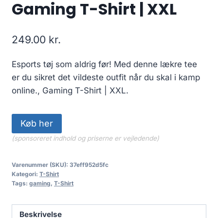
Gaming T-Shirt | XXL
249.00
kr.
Esports tøj som aldrig før! Med denne lækre tee
er du sikret det vildeste outfit når du skal i kamp
online., Gaming T-Shirt | XXL.
Køb her
(sponsoreret indhold og priserne er vejledende)
Varenummer (SKU):
37eff952d5fc
Kategori:
T-Shirt
Tags:
gaming
,
T-Shirt
Beskrivelse