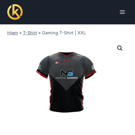
Skip
to
content
Hjem
»
T-Shirt
»
Gaming T-Shirt | XXL