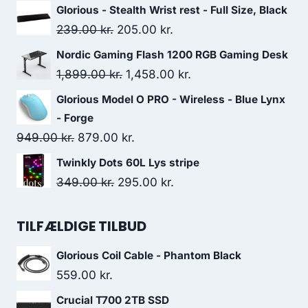
price
price
Glorious - Stealth Wrist rest - Full Size, Black
was:
is:
Original
Current
239.00
kr.
205.00
kr.
4,898.00 kr..
4,499.00 kr..
price
price
Nordic Gaming Flash 1200 RGB Gaming Desk
was:
is:
Original
Current
1,899.00
kr.
1,458.00
kr.
239.00 kr..
205.00 kr..
price
price
Glorious Model O PRO - Wireless - Blue Lynx
was:
is:
- Forge
1,899.00 kr..
1,458.00 kr..
Original
Current
949.00
kr.
879.00
kr.
price
price
Twinkly Dots 60L Lys stripe
was:
is:
Original
Current
349.00
kr.
295.00
kr.
949.00 kr..
879.00 kr..
price
price
was:
is:
TILFÆLDIGE TILBUD
349.00 kr..
295.00 kr..
Glorious Coil Cable - Phantom Black
559.00
kr.
Crucial T700 2TB SSD