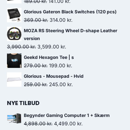
Original
Current
189.00
kr.
141.00
kr.
price
price
Glorious Gateron Black Switches (120 pcs)
was:
is:
Original
Current
369.00
kr.
314.00
kr.
189.00 kr..
141.00 kr..
price
price
MOZA RS Steering Wheel D-shape Leather
was:
is:
version
369.00 kr..
314.00 kr..
Original
Current
3,990.00
kr.
3,599.00
kr.
price
price
Geekd Hexagon Tee | s
was:
is:
Original
Current
279.00
kr.
199.00
kr.
3,990.00 kr..
3,599.00 kr..
price
price
Glorious - Mousepad - Hvid
was:
is:
Original
Current
259.00
kr.
245.00
kr.
279.00 kr..
199.00 kr..
price
price
was:
is:
NYE TILBUD
259.00 kr..
245.00 kr..
Begynder Gaming Computer 1 + Skærm
Original
Current
4,898.00
kr.
4,499.00
kr.