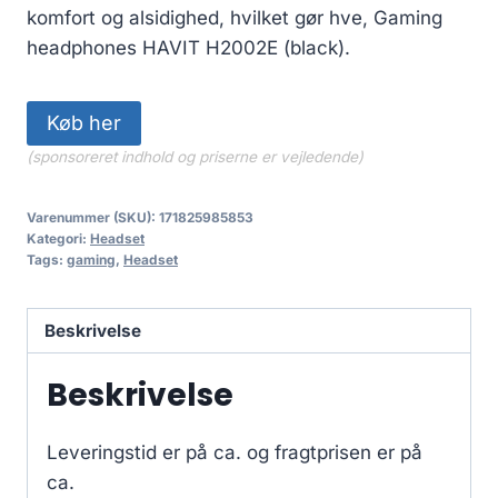
komfort og alsidighed, hvilket gør hve, Gaming
headphones HAVIT H2002E (black).
Køb her
(sponsoreret indhold og priserne er vejledende)
Varenummer (SKU):
171825985853
Kategori:
Headset
Tags:
gaming
,
Headset
Beskrivelse
Beskrivelse
Leveringstid er på ca.
og fragtprisen er på
ca.