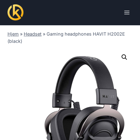
Skip
to
content
Hjem
»
Headset
»
Gaming headphones HAVIT H2002E
(black)