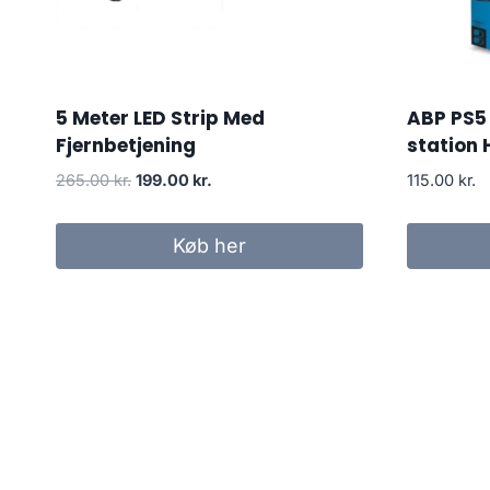
5 Meter LED Strip Med
ABP PS5
Fjernbetjening
station 
Original
Current
265.00
kr.
199.00
kr.
115.00
kr.
price
price
was:
is:
Køb her
265.00 kr..
199.00 kr..