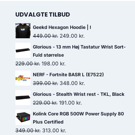
UDVALGTE TILBUD
Geekd Hexagon Hoodie | l
Original
Current
449.00
kr.
249.00
kr.
price
price
Glorious - 13 mm Høj Tastatur Wrist Sort-
was:
is:
Fuld størrelse
449.00 kr..
249.00 kr..
Original
Current
229.00
kr.
198.00
kr.
price
price
NERF - Fortnite BASR L (E7522)
was:
is:
Original
Current
399.00
kr.
348.00
kr.
229.00 kr..
198.00 kr..
price
price
Glorious - Stealth Wrist rest - TKL, Black
was:
is:
Original
Current
229.00
kr.
191.00
kr.
399.00 kr..
348.00 kr..
price
price
Kolink Core RGB 500W Power Supply 80
was:
is:
Plus Certified
229.00 kr..
191.00 kr..
Original
Current
349.00
kr.
313.00
kr.