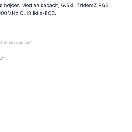
e højder. Med en kapacit, G.Skill TridentZ RGB
4000MHz CL18 Ikke-ECC.
ne er vejledende)
c7