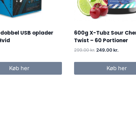
 dobbel USB oplader
600g X-Tubz Sour Che
Hvid
Twist – 60 Portioner
Original
Current
299.00
kr.
249.00
kr.
price
price
was:
is:
Køb her
Køb her
299.00 kr..
249.00 k