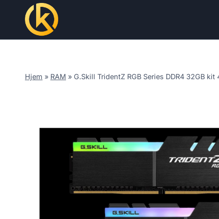
Skip
to
content
Hjem
»
RAM
»
G.Skill TridentZ RGB Series DDR4 32GB k