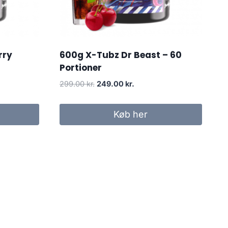
rry
600g X-Tubz Dr Beast – 60
Portioner
Original
Current
299.00
kr.
249.00
kr.
price
price
was:
is:
Køb her
r..
299.00 kr..
249.00 kr..