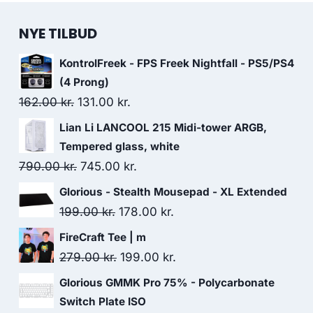
NYE TILBUD
KontrolFreek - FPS Freek Nightfall - PS5/PS4
(4 Prong)
Original
Current
162.00
kr.
131.00
kr.
price
price
Lian Li LANCOOL 215 Midi-tower ARGB,
was:
is:
Tempered glass, white
162.00 kr..
131.00 kr..
Original
Current
790.00
kr.
745.00
kr.
price
price
Glorious - Stealth Mousepad - XL Extended
was:
is:
Original
Current
199.00
kr.
178.00
kr.
790.00 kr..
745.00 kr..
price
price
FireCraft Tee | m
was:
is:
Original
Current
279.00
kr.
199.00
kr.
199.00 kr..
178.00 kr..
price
price
Glorious GMMK Pro 75% - Polycarbonate
was:
is:
Switch Plate ISO