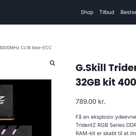
Shop
Tilbud
Bestse
it 4000MHz CL18 Ikke-ECC
G.Skill Trid
32GB kit 40
789.00
kr.
Få en eksplosiv ydeevne 
TridentZ RGB Series DDR
RAM-kit er skabt til at