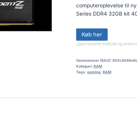
computeroplevelse til ny
Series DDR4 32GB kit 
Køb her
(sponsoreret indhold og priser
Varenummer (SKU):
853c5046e6
Kategori:
RAM
Tags:
gaming
,
RAM