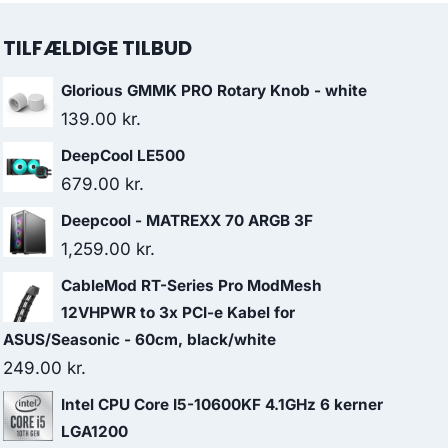
TILFÆLDIGE TILBUD
Glorious GMMK PRO Rotary Knob - white
139.00
kr.
DeepCool LE500
679.00
kr.
Deepcool - MATREXX 70 ARGB 3F
1,259.00
kr.
CableMod RT-Series Pro ModMesh
12VHPWR to 3x PCI-e Kabel for
ASUS/Seasonic - 60cm, black/white
249.00
kr.
Intel CPU Core I5-10600KF 4.1GHz 6 kerner
LGA1200