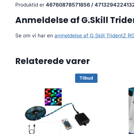
Produktid er
46760878571856 / 471329422413
Anmeldelse af G.Skill Trid
Se om vi har en
anmeldelse af G.Skill TridentZ
Relaterede varer
Tilbud