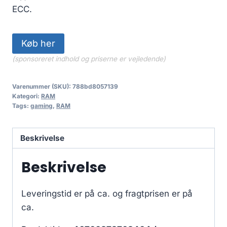
ECC.
Køb her
(sponsoreret indhold og priserne er vejledende)
Varenummer (SKU):
788bd8057139
Kategori:
RAM
Tags:
gaming
,
RAM
Beskrivelse
Beskrivelse
Leveringstid er på ca.
og fragtprisen er på
ca.