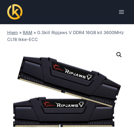
Skip
to
content
Hjem
»
RAM
»
G.Skill Ripjaws V DDR4 16GB kit 3600MHz
CL18 Ikke-ECC