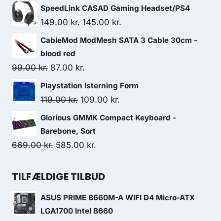
price
price
SpeedLink CASAD Gaming Headset/PS4
was:
is:
Original
Current
149.00
kr.
145.00
kr.
449.00 kr..
329.00 kr..
price
price
CableMod ModMesh SATA 3 Cable 30cm -
was:
is:
blood red
149.00 kr..
145.00 kr..
Original
Current
99.00
kr.
87.00
kr.
price
price
Playstation Isterning Form
was:
is:
Original
Current
119.00
kr.
109.00
kr.
99.00 kr..
87.00 kr..
price
price
Glorious GMMK Compact Keyboard -
was:
is:
Barebone, Sort
119.00 kr..
109.00 kr..
Original
Current
669.00
kr.
585.00
kr.
price
price
was:
is:
TILFÆLDIGE TILBUD
669.00 kr..
585.00 kr..
ASUS PRIME B660M-A WIFI D4 Micro-ATX
LGA1700 Intel B660