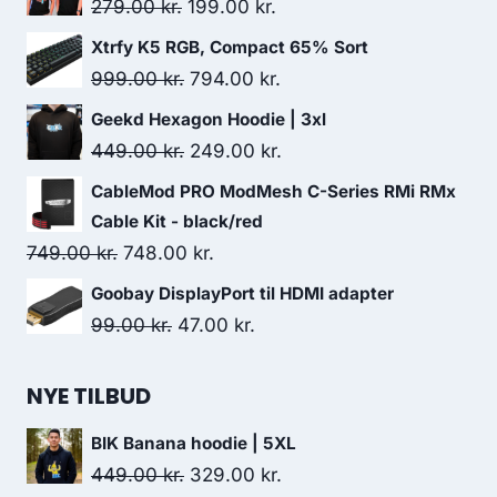
Original
Current
279.00
kr.
199.00
kr.
price
price
Xtrfy K5 RGB, Compact 65% Sort
was:
is:
Original
Current
999.00
kr.
794.00
kr.
279.00 kr..
199.00 kr..
price
price
Geekd Hexagon Hoodie | 3xl
was:
is:
Original
Current
449.00
kr.
249.00
kr.
999.00 kr..
794.00 kr..
price
price
CableMod PRO ModMesh C-Series RMi RMx
was:
is:
Cable Kit - black/red
449.00 kr..
249.00 kr..
Original
Current
749.00
kr.
748.00
kr.
price
price
Goobay DisplayPort til HDMI adapter
was:
is:
Original
Current
99.00
kr.
47.00
kr.
749.00 kr..
748.00 kr..
price
price
was:
is:
NYE TILBUD
99.00 kr..
47.00 kr..
BIK Banana hoodie | 5XL
Original
Current
449.00
kr.
329.00
kr.