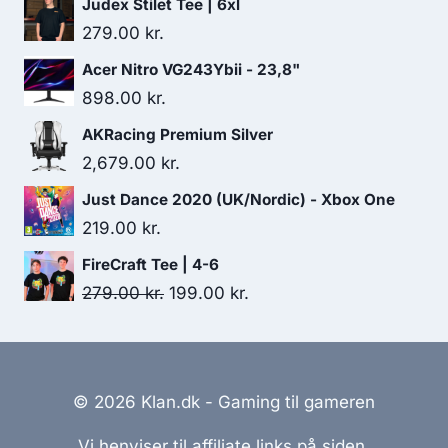
Judex Stilet Tee | 6xl
279.00
kr.
Acer Nitro VG243Ybii - 23,8"
898.00
kr.
AKRacing Premium Silver
2,679.00
kr.
Just Dance 2020 (UK/Nordic) - Xbox One
219.00
kr.
FireCraft Tee | 4-6
Original
Current
279.00
kr.
199.00
kr.
price
price
was:
is:
279.00 kr..
199.00 kr..
© 2026 Klan.dk - Gaming til gameren
Vi henviser til affiliate links på siden.