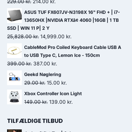
Original
Current
229.00
kr.
214.00
kr.
price
price
ASUS TUF FX607JV-N3198X 16" FHD + | i7-
was:
is:
13650HX |NVIDIA RTXâ¢ 4060 |16GB | 1 TB
229.00 kr..
214.00 kr..
SSD | WIN 11 P| 2 Y
Original
Current
25,828.00
kr.
14,999.00
kr.
price
price
CableMod Pro Coiled Keyboard Cable USB A
was:
is:
to USB Type C, Lemon Ice - 150cm
25,828.00 kr..
14,999.00 kr..
Original
Current
399.00
kr.
387.00
kr.
price
price
Geekd Nøglering
was:
is:
Original
Current
29.00
kr.
15.00
kr.
399.00 kr..
387.00 kr..
price
price
Xbox Controller Icon Light
was:
is:
Original
Current
149.00
kr.
139.00
kr.
29.00 kr..
15.00 kr..
price
price
was:
is:
TILFÆLDIGE TILBUD
149.00 kr..
139.00 kr..