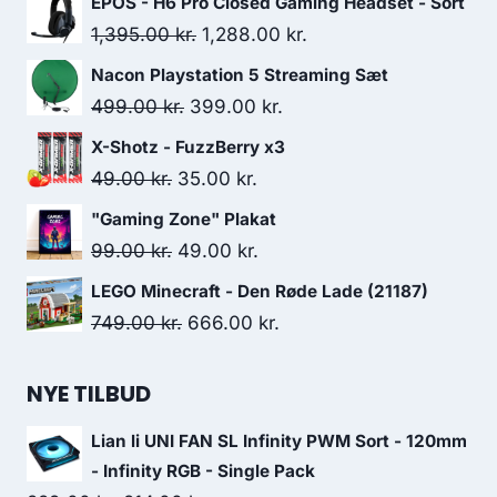
EPOS - H6 Pro Closed Gaming Headset - Sort
Original
Current
1,395.00
kr.
1,288.00
kr.
price
price
Nacon Playstation 5 Streaming Sæt
was:
is:
Original
Current
499.00
kr.
399.00
kr.
1,395.00 kr..
1,288.00 kr..
price
price
X-Shotz - FuzzBerry x3
was:
is:
Original
Current
49.00
kr.
35.00
kr.
499.00 kr..
399.00 kr..
price
price
"Gaming Zone" Plakat
was:
is:
Original
Current
99.00
kr.
49.00
kr.
49.00 kr..
35.00 kr..
price
price
LEGO Minecraft - Den Røde Lade (21187)
was:
is:
Original
Current
749.00
kr.
666.00
kr.
99.00 kr..
49.00 kr..
price
price
was:
is:
NYE TILBUD
749.00 kr..
666.00 kr..
Lian li UNI FAN SL Infinity PWM Sort - 120mm
- Infinity RGB - Single Pack