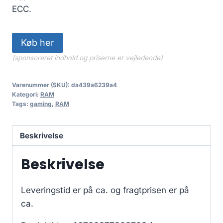
ECC.
Køb her
(sponsoreret indhold og priserne er vejledende)
Varenummer (SKU):
da439a6239a4
Kategori:
RAM
Tags:
gaming
,
RAM
Beskrivelse
Beskrivelse
Leveringstid er på ca.
og fragtprisen er på
ca.