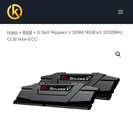
Skip
to
content
Hjem
»
RAM
»
G.Skill Ripjaws V DDR4 16GB kit 3200MHz
CL16 Ikke-ECC