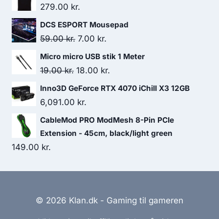
279.00
kr.
DCS ESPORT Mousepad
Original
Current
59.00
kr.
7.00
kr.
price
price
Micro micro USB stik 1 Meter
was:
is:
Original
Current
19.00
kr.
18.00
kr.
59.00 kr..
7.00 kr..
price
price
Inno3D GeForce RTX 4070 iChill X3 12GB
was:
is:
6,091.00
kr.
19.00 kr..
18.00 kr..
CableMod PRO ModMesh 8-Pin PCIe
Extension - 45cm, black/light green
149.00
kr.
© 2026 Klan.dk - Gaming til gameren