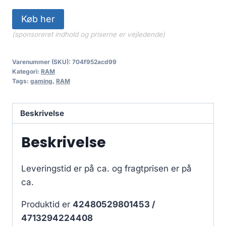
Køb her
(sponsoreret indhold og priserne er vejledende)
Varenummer (SKU):
704f952acd99
Kategori:
RAM
Tags:
gaming
,
RAM
Beskrivelse
Beskrivelse
Leveringstid er på ca.
og fragtprisen er på
ca.
Produktid er
42480529801453 /
4713294224408