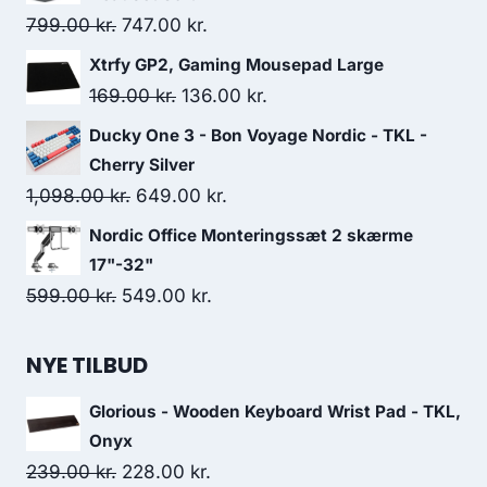
1,297.00 kr..
1,199.00 kr..
Original
Current
799.00
kr.
747.00
kr.
price
price
Xtrfy GP2, Gaming Mousepad Large
was:
is:
Original
Current
169.00
kr.
136.00
kr.
799.00 kr..
747.00 kr..
price
price
Ducky One 3 - Bon Voyage Nordic - TKL -
was:
is:
Cherry Silver
169.00 kr..
136.00 kr..
Original
Current
1,098.00
kr.
649.00
kr.
price
price
Nordic Office Monteringssæt 2 skærme
was:
is:
17"-32"
1,098.00 kr..
649.00 kr..
Original
Current
599.00
kr.
549.00
kr.
price
price
was:
is:
NYE TILBUD
599.00 kr..
549.00 kr..
Glorious - Wooden Keyboard Wrist Pad - TKL,
Onyx
Original
Current
239.00
kr.
228.00
kr.