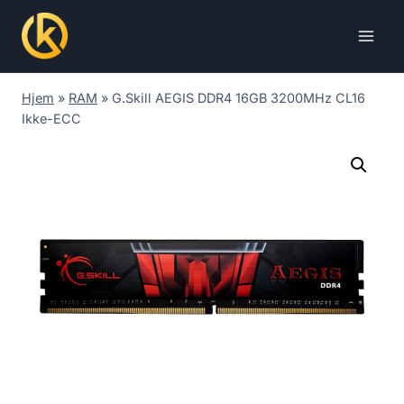
Skip
to
content
Hjem
»
RAM
»
G.Skill AEGIS DDR4 16GB 3200MHz CL16
Ikke-ECC