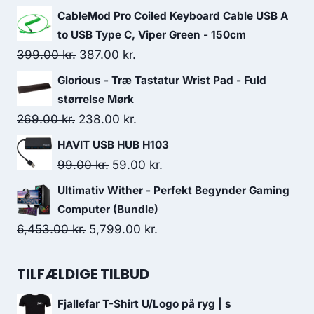
price
price
CableMod Pro Coiled Keyboard Cable USB A
was:
is:
to USB Type C, Viper Green - 150cm
239.00 kr..
228.00 kr..
Original
Current
399.00
kr.
387.00
kr.
price
price
Glorious - Træ Tastatur Wrist Pad - Fuld
was:
is:
størrelse Mørk
399.00 kr..
387.00 kr..
Original
Current
269.00
kr.
238.00
kr.
price
price
HAVIT USB HUB H103
was:
is:
Original
Current
99.00
kr.
59.00
kr.
269.00 kr..
238.00 kr..
price
price
Ultimativ Wither - Perfekt Begynder Gaming
was:
is:
Computer (Bundle)
99.00 kr..
59.00 kr..
Original
Current
6,453.00
kr.
5,799.00
kr.
price
price
was:
is:
TILFÆLDIGE TILBUD
6,453.00 kr..
5,799.00 kr..
Fjallefar T-Shirt U/Logo på ryg | s