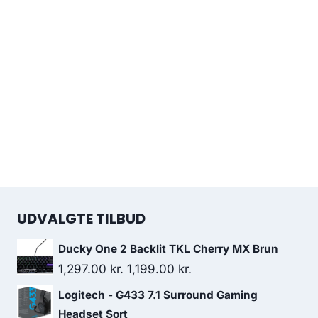
UDVALGTE TILBUD
Ducky One 2 Backlit TKL Cherry MX Brun
Original
Current
1,297.00
kr.
1,199.00
kr.
price
price
Logitech - G433 7.1 Surround Gaming
was:
is:
Headset Sort