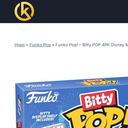
Skip
to
content
Hjem
»
Funko Pop
»
Funko Pop! – Bitty POP 4PK Disney 