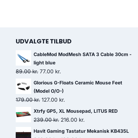
UDVALGTE TILBUD
CableMod ModMesh SATA 3 Cable 30cm -
light blue
Original
Current
89.00
kr.
77.00
kr.
price
price
Glorious G-Floats Ceramic Mouse Feet
was:
is:
(Model O/O-)
89.00 kr..
77.00 kr..
Original
Current
179.00
kr.
127.00
kr.
price
price
Xtrfy GP5, XL Mousepad, LITUS RED
was:
is:
Original
Current
239.00
kr.
216.00
kr.
179.00 kr..
127.00 kr..
price
price
Havit Gaming Tastatur Mekanisk KB435L