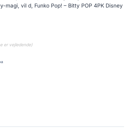
y-magi, vil d, Funko Pop! – Bitty POP 4PK Disney
ne er vejledende)
ba