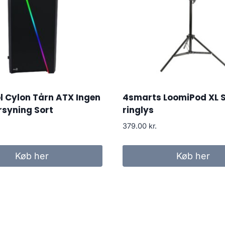
 Cylon Tårn ATX Ingen
4smarts LoomiPod XL S
rsyning Sort
ringlys
379.00
kr.
Køb her
Køb her