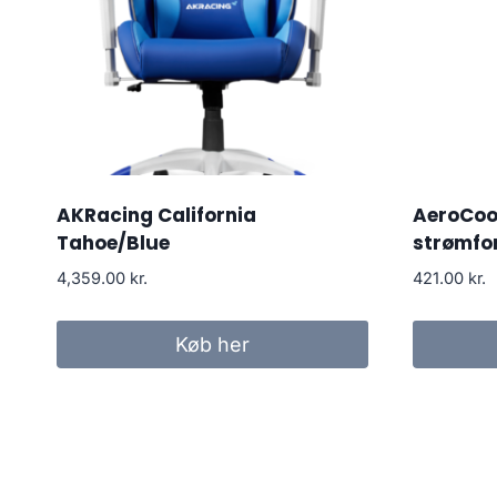
AKRacing California
AeroCool
Tahoe/Blue
strømfo
4,359.00
kr.
421.00
kr.
Køb her