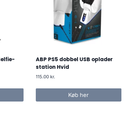
elfie-
ABP PS5 dobbel USB oplader
station Hvid
115.00
kr.
Køb her