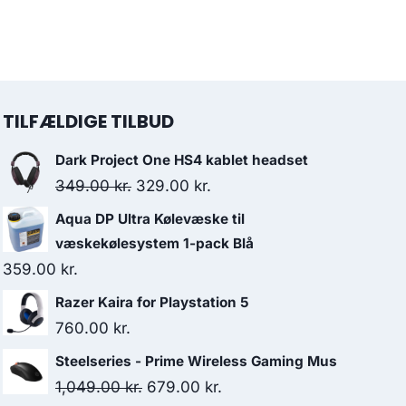
TILFÆLDIGE TILBUD
Dark Project One HS4 kablet headset
Original
Current
349.00
kr.
329.00
kr.
price
price
Aqua DP Ultra Kølevæske til
was:
is:
væskekølesystem 1-pack Blå
349.00 kr..
329.00 kr..
359.00
kr.
Razer Kaira for Playstation 5
760.00
kr.
Steelseries - Prime Wireless Gaming Mus
Original
Current
1,049.00
kr.
679.00
kr.