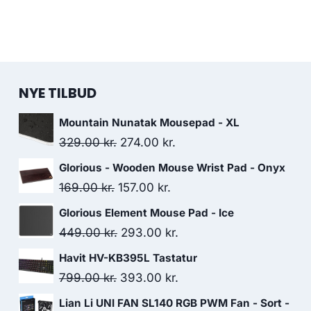
NYE TILBUD
Mountain Nunatak Mousepad - XL
Original
Current
329.00
kr.
274.00
kr.
price
price
Glorious - Wooden Mouse Wrist Pad - Onyx
was:
is:
Original
Current
169.00
kr.
157.00
kr.
329.00 kr..
274.00 kr..
price
price
Glorious Element Mouse Pad - Ice
was:
is:
Original
Current
449.00
kr.
293.00
kr.
169.00 kr..
157.00 kr..
price
price
Havit HV-KB395L Tastatur
was:
is:
Original
Current
799.00
kr.
393.00
kr.
449.00 kr..
293.00 kr..
price
price
Lian Li UNI FAN SL140 RGB PWM Fan - Sort -