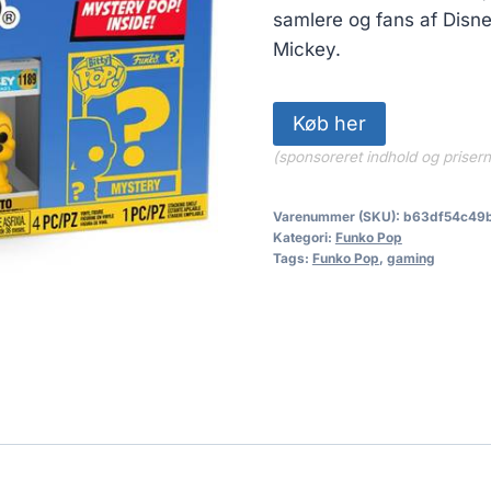
samlere og fans af Disne
Mickey.
Køb her
(sponsoreret indhold og priser
Varenummer (SKU):
b63df54c49
Kategori:
Funko Pop
Tags:
Funko Pop
,
gaming