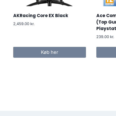
AKRacing Core EX Black
Ace Com
(Top Gun
2,459.00
kr.
Playstat
239.00
kr.
Køb her