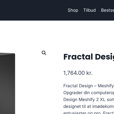
Shop
Tilbud
Bestse
Fractal Desi
1,764.00
kr.
Fractal Design – Meshify
Opgrader din computerop
Design Meshify 2 XL sor
designet til at imødek
entusiaster og pro, Frac