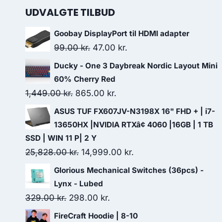
UDVALGTE TILBUD
Goobay DisplayPort til HDMI adapter
Original
Current
99.00
kr.
47.00
kr.
price
price
Ducky - One 3 Daybreak Nordic Layout Mini
was:
is:
60% Cherry Red
99.00 kr..
47.00 kr..
Original
Current
1,449.00
kr.
865.00
kr.
price
price
ASUS TUF FX607JV-N3198X 16" FHD + | i7-
was:
is:
13650HX |NVIDIA RTXâ¢ 4060 |16GB | 1 TB
1,449.00 kr..
865.00 kr..
SSD | WIN 11 P| 2 Y
Original
Current
25,828.00
kr.
14,999.00
kr.
price
price
Glorious Mechanical Switches (36pcs) -
was:
is:
Lynx - Lubed
25,828.00 kr..
14,999.00 kr..
Original
Current
329.00
kr.
298.00
kr.
price
price
FireCraft Hoodie | 8-10