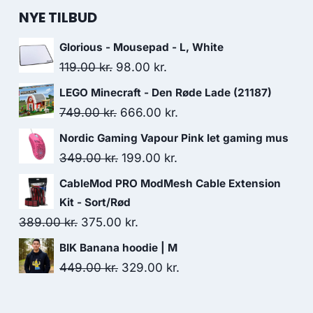
NYE TILBUD
Glorious - Mousepad - L, White
Original
Current
119.00
kr.
98.00
kr.
price
price
LEGO Minecraft - Den Røde Lade (21187)
was:
is:
Original
Current
749.00
kr.
666.00
kr.
119.00 kr..
98.00 kr..
price
price
Nordic Gaming Vapour Pink let gaming mus
was:
is:
Original
Current
349.00
kr.
199.00
kr.
749.00 kr..
666.00 kr..
price
price
CableMod PRO ModMesh Cable Extension
was:
is:
Kit - Sort/Rød
349.00 kr..
199.00 kr..
Original
Current
389.00
kr.
375.00
kr.
price
price
BIK Banana hoodie | M
was:
is:
Original
Current
449.00
kr.
329.00
kr.
389.00 kr..
375.00 kr..
price
price
was:
is: