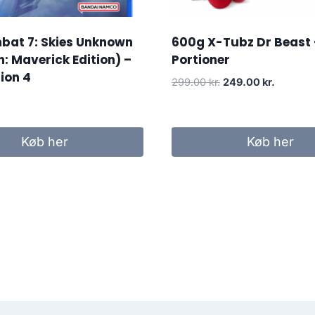
bat 7: Skies Unknown
600g X-Tubz Dr Beast 
: Maverick Edition) –
Portioner
ion 4
Original
Current
299.00
kr.
249.00
kr.
price
price
was:
is:
299.00 kr..
249.00 k
Køb her
Køb her