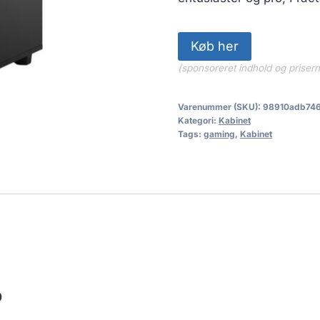
Køb her
(sponsoreret indhold og priser
Varenummer (SKU):
98910adb74
Kategori:
Kabinet
Tags:
gaming
,
Kabinet
9