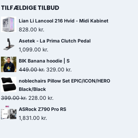
TILFÆLDIGE TILBUD
Lian Li Lancool 216 Hvid - Midi Kabinet
828.00
kr.
Asetek - La Prima Clutch Pedal
1,099.00
kr.
BIK Banana hoodie | S
Original
Current
449.00
kr.
329.00
kr.
price
price
noblechairs Pillow Set EPIC/ICON/HERO
was:
is:
Black/Black
449.00 kr..
329.00 kr..
Original
Current
399.00
kr.
228.00
kr.
price
price
ASRock Z790 Pro RS
was:
is:
1,831.00
kr.
399.00 kr..
228.00 kr..