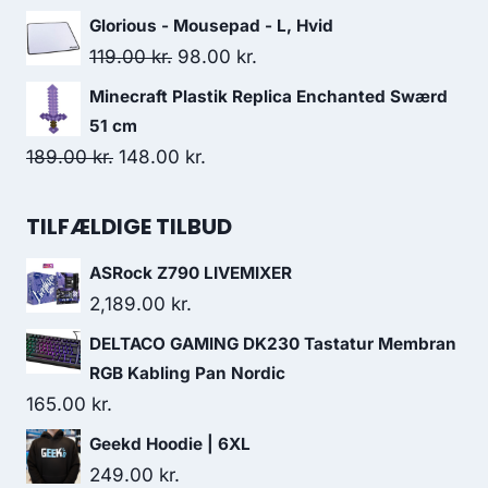
99.00 kr..
66.00 kr..
price
price
Glorious - Mousepad - L, Hvid
was:
is:
Original
Current
119.00
kr.
98.00
kr.
449.00 kr..
329.00 kr..
price
price
Minecraft Plastik Replica Enchanted Swærd
was:
is:
51 cm
119.00 kr..
98.00 kr..
Original
Current
189.00
kr.
148.00
kr.
price
price
was:
is:
TILFÆLDIGE TILBUD
189.00 kr..
148.00 kr..
ASRock Z790 LIVEMIXER
2,189.00
kr.
DELTACO GAMING DK230 Tastatur Membran
RGB Kabling Pan Nordic
165.00
kr.
Geekd Hoodie | 6XL
249.00
kr.