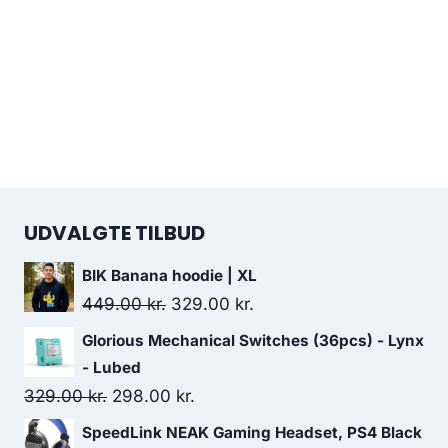
UDVALGTE TILBUD
BIK Banana hoodie | XL
Original
Current
449.00
kr.
329.00
kr.
price
price
Glorious Mechanical Switches (36pcs) - Lynx
was:
is:
- Lubed
449.00 kr..
329.00 kr..
Original
Current
329.00
kr.
298.00
kr.
price
price
SpeedLink NEAK Gaming Headset, PS4 Black