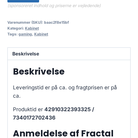
(sponsoreret indhold og priserne er vejledende)
Varenummer (SKU):
baac2f8e15bf
Kategori:
Kabinet
Tags:
gaming
,
Kabinet
Beskrivelse
Beskrivelse
Leveringstid er på ca.
og fragtprisen er på
ca.
Produktid er
42910322393325 /
7340172702436
Anmeldelse af Fractal