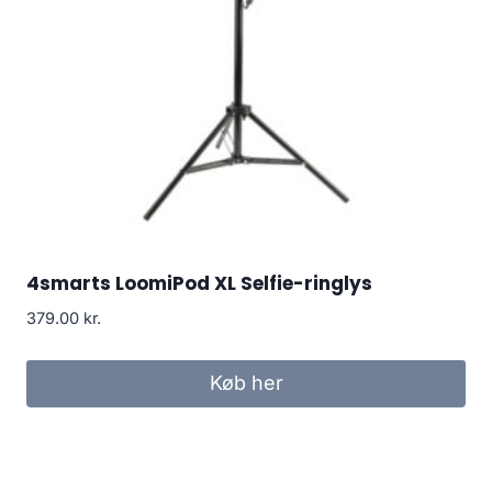
4smarts LoomiPod XL Selfie-ringlys
379.00
kr.
Køb her