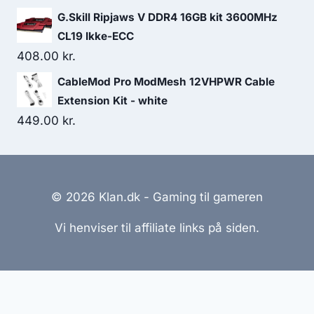
G.Skill Ripjaws V DDR4 16GB kit 3600MHz
CL19 Ikke-ECC
408.00
kr.
CableMod Pro ModMesh 12VHPWR Cable
Extension Kit - white
449.00
kr.
© 2026 Klan.dk - Gaming til gameren
Vi henviser til affiliate links på siden.
Hjemmesider Til Salg
|
Hjemmeside Udvikling
|
Online
Tilbud