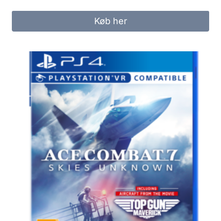
price
price
was:
is:
Køb her
299.00 kr..
249.00 kr..