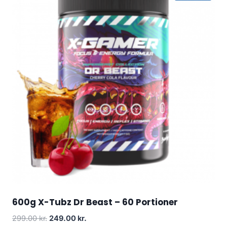
600g X-Tubz Dr Beast – 60 Portioner
Original
Current
299.00
kr.
249.00
kr.