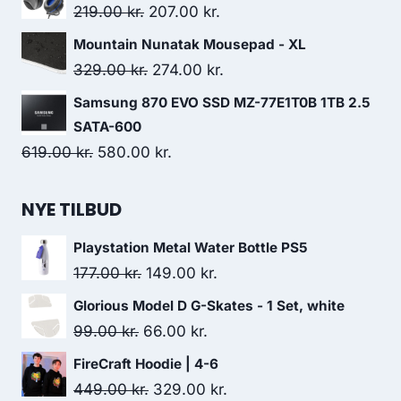
was:
is:
Original
Current
219.00
kr.
207.00
kr.
329.00 kr..
298.00 kr..
price
price
Mountain Nunatak Mousepad - XL
was:
is:
Original
Current
329.00
kr.
274.00
kr.
219.00 kr..
207.00 kr..
price
price
Samsung 870 EVO SSD MZ-77E1T0B 1TB 2.5
was:
is:
SATA-600
329.00 kr..
274.00 kr..
Original
Current
619.00
kr.
580.00
kr.
price
price
was:
is:
NYE TILBUD
619.00 kr..
580.00 kr..
Playstation Metal Water Bottle PS5
Original
Current
177.00
kr.
149.00
kr.
price
price
Glorious Model D G-Skates - 1 Set, white
was:
is:
Original
Current
99.00
kr.
66.00
kr.
177.00 kr..
149.00 kr..
price
price
FireCraft Hoodie | 4-6
was:
is:
Original
Current
449.00
kr.
329.00
kr.