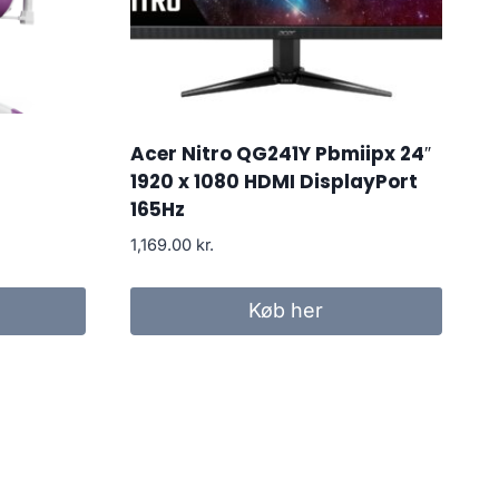
Acer Nitro QG241Y Pbmiipx 24″
1920 x 1080 HDMI DisplayPort
165Hz
1,169.00
kr.
Køb her