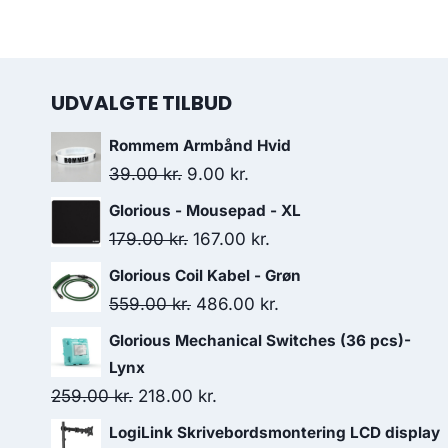
UDVALGTE TILBUD
Rommem Armbånd Hvid
Original
Current
39.00
kr.
9.00
kr.
price
price
Glorious - Mousepad - XL
was:
is:
Original
Current
179.00
kr.
167.00
kr.
39.00 kr..
9.00 kr..
price
price
Glorious Coil Kabel - Grøn
was:
is:
Original
Current
559.00
kr.
486.00
kr.
179.00 kr..
167.00 kr..
price
price
Glorious Mechanical Switches (36 pcs)-
was:
is:
Lynx
559.00 kr..
486.00 kr..
Original
Current
259.00
kr.
218.00
kr.
price
price
LogiLink Skrivebordsmontering LCD display