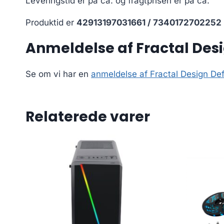
Leveringstid er på ca.
og fragtprisen er på ca.
Produktid er
42913197031661 / 7340172702252
Anmeldelse af Fractal Des
Se om vi har en
anmeldelse af Fractal Design De
Relaterede varer