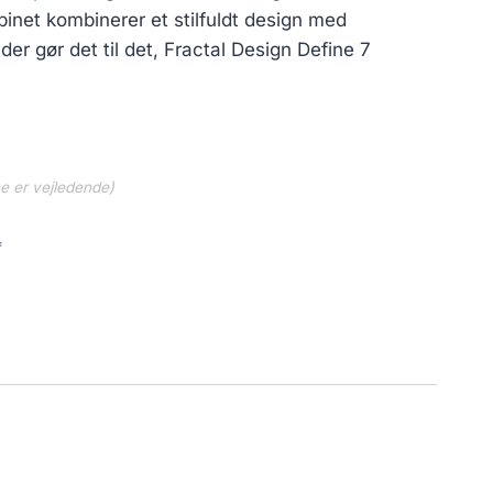
binet kombinerer et stilfuldt design med
er gør det til det, Fractal Design Define 7
ne er vejledende)
f