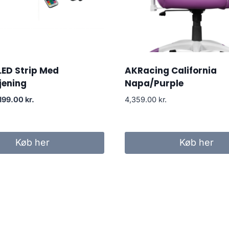
LED Strip Med
AKRacing California
jening
Napa/Purple
Original
Current
199.00
kr.
4,359.00
kr.
price
price
was:
is:
265.00 kr..
199.00 kr..
Køb her
Køb her