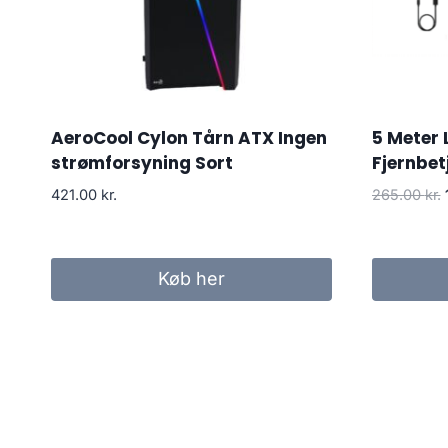
AeroCool Cylon Tårn ATX Ingen
5 Meter 
strømforsyning Sort
Fjernbet
421.00
kr.
265.00
kr.
Køb her