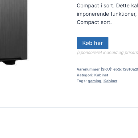
Compact i sort. Dette ka
imponerende funktioner, d
Compact sort.
Køb her
(sponsoreret indhold og priser
Varenummer (SKU):
eb2df28f0a2
Kategori:
Kabinet
Tags:
gaming
,
Kabinet