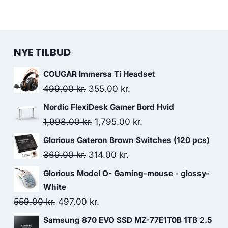
NYE TILBUD
COUGAR Immersa Ti Headset
Original
Current
499.00
kr.
355.00
kr.
price
price
Nordic FlexiDesk Gamer Bord Hvid
was:
is:
Original
Current
1,998.00
kr.
1,795.00
kr.
499.00 kr..
355.00 kr..
price
price
Glorious Gateron Brown Switches (120 pcs)
was:
is:
Original
Current
369.00
kr.
314.00
kr.
1,998.00 kr..
1,795.00 kr..
price
price
Glorious Model O- Gaming-mouse - glossy-
was:
is:
White
369.00 kr..
314.00 kr..
Original
Current
559.00
kr.
497.00
kr.
price
price
Samsung 870 EVO SSD MZ-77E1T0B 1TB 2.5