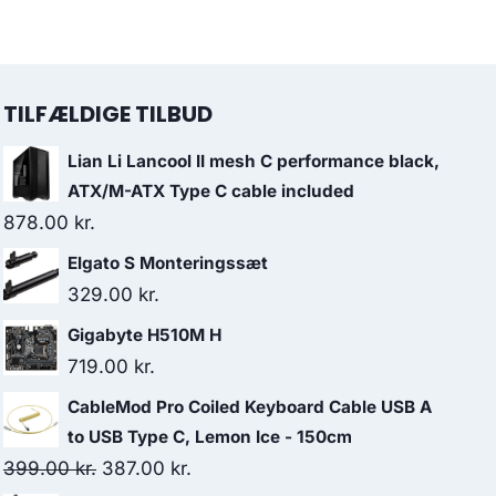
TILFÆLDIGE TILBUD
Lian Li Lancool II mesh C performance black,
ATX/M-ATX Type C cable included
878.00
kr.
Elgato S Monteringssæt
329.00
kr.
Gigabyte H510M H
719.00
kr.
CableMod Pro Coiled Keyboard Cable USB A
to USB Type C, Lemon Ice - 150cm
Original
Current
399.00
kr.
387.00
kr.