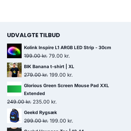
UDVALGTE TILBUD
Kolink Inspire L1 ARGB LED Strip - 30cm
Original
Current
199.00
kr.
79.00
kr.
price
price
BIK Banana t-shirt | XL
was:
is:
Original
Current
279.00
kr.
199.00
kr.
199.00 kr..
79.00 kr..
price
price
Glorious Green Screen Mouse Pad XXL
was:
is:
Extended
279.00 kr..
199.00 kr..
Original
Current
249.00
kr.
235.00
kr.
price
price
Geekd Rygsæk
was:
is:
Original
Current
299.00
kr.
199.00
kr.
249.00 kr..
235.00 kr..
price
price