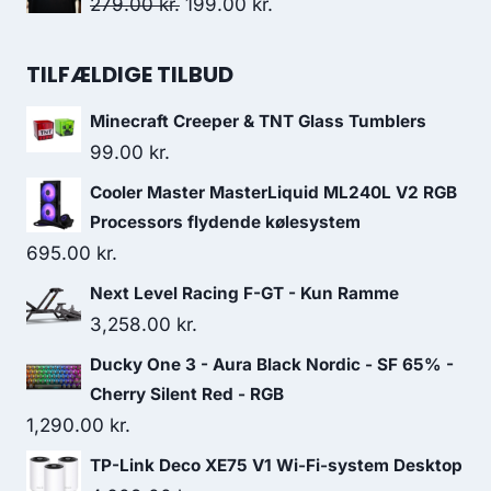
Original
Current
279.00
kr.
199.00
kr.
299.00 kr..
199.00 kr..
price
price
was:
is:
TILFÆLDIGE TILBUD
279.00 kr..
199.00 kr..
Minecraft Creeper & TNT Glass Tumblers
99.00
kr.
Cooler Master MasterLiquid ML240L V2 RGB
Processors flydende kølesystem
695.00
kr.
Next Level Racing F-GT - Kun Ramme
3,258.00
kr.
Ducky One 3 - Aura Black Nordic - SF 65% -
Cherry Silent Red - RGB
1,290.00
kr.
TP-Link Deco XE75 V1 Wi-Fi-system Desktop