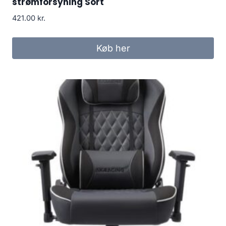
strømforsyning Sort
421.00
kr.
Køb her