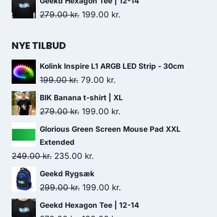
Geekd Hexagon Tee | 12-14
was:
is:
Original
Current
279.00
kr.
199.00
kr.
299.00 kr..
199.00 kr..
price
price
was:
is:
NYE TILBUD
279.00 kr..
199.00 kr..
Kolink Inspire L1 ARGB LED Strip - 30cm
Original
Current
199.00
kr.
79.00
kr.
price
price
BIK Banana t-shirt | XL
was:
is:
Original
Current
279.00
kr.
199.00
kr.
199.00 kr..
79.00 kr..
price
price
Glorious Green Screen Mouse Pad XXL
was:
is:
Extended
279.00 kr..
199.00 kr..
Original
Current
249.00
kr.
235.00
kr.
price
price
Geekd Rygsæk
was:
is:
Original
Current
299.00
kr.
199.00
kr.
249.00 kr..
235.00 kr..
price
price
Geekd Hexagon Tee | 12-14
was:
is: