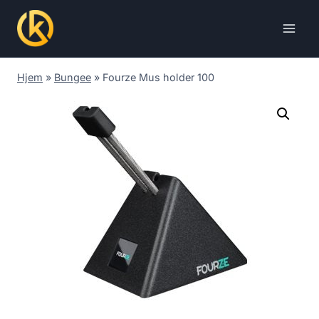
Skip
to
content
Hjem
»
Bungee
»
Fourze Mus holder 100