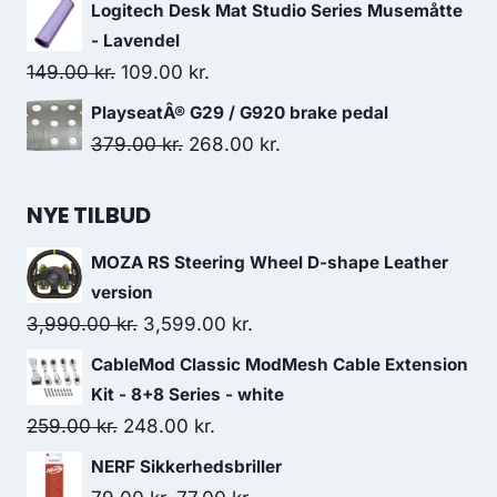
price
price
Logitech Desk Mat Studio Series Musemåtte
was:
is:
- Lavendel
399.00 kr..
393.00 kr..
Original
Current
149.00
kr.
109.00
kr.
price
price
PlayseatÂ® G29 / G920 brake pedal
was:
is:
Original
Current
379.00
kr.
268.00
kr.
149.00 kr..
109.00 kr..
price
price
was:
is:
NYE TILBUD
379.00 kr..
268.00 kr..
MOZA RS Steering Wheel D-shape Leather
version
Original
Current
3,990.00
kr.
3,599.00
kr.
price
price
CableMod Classic ModMesh Cable Extension
was:
is:
Kit - 8+8 Series - white
3,990.00 kr..
3,599.00 kr..
Original
Current
259.00
kr.
248.00
kr.
price
price
NERF Sikkerhedsbriller
was:
is: