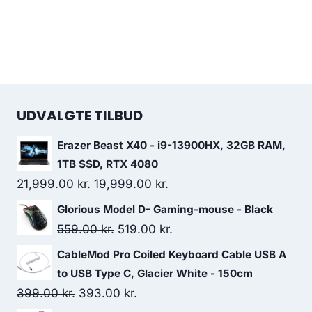
UDVALGTE TILBUD
Erazer Beast X40 - i9-13900HX, 32GB RAM,
1TB SSD, RTX 4080
Original
Current
21,999.00
kr.
19,999.00
kr.
price
price
Glorious Model D- Gaming-mouse - Black
was:
is:
Original
Current
559.00
kr.
519.00
kr.
21,999.00 kr..
19,999.00 kr..
price
price
CableMod Pro Coiled Keyboard Cable USB A
was:
is:
to USB Type C, Glacier White - 150cm
559.00 kr..
519.00 kr..
Original
Current
399.00
kr.
393.00
kr.