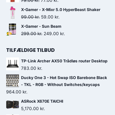
Original
Current
79.00
kr.
77.00
kr.
259.00 kr..
248.00 kr..
price
price
X-Gamer - X-Mixr 5.0 HyperBeast Shaker
was:
is:
Original
Current
99.00
kr.
59.00
kr.
79.00 kr..
77.00 kr..
price
price
X-Gamer - Sun Beam
was:
is:
Original
Current
299.00
kr.
249.00
kr.
99.00 kr..
59.00 kr..
price
price
was:
is:
TILFÆLDIGE TILBUD
299.00 kr..
249.00 kr..
TP-Link Archer AX50 Trådløs router Desktop
783.00
kr.
Ducky One 3 - Hot Swap ISO Barebone Black
- TKL - RGB - Without Switches/keycaps
964.00
kr.
ASRock X670E TAICHI
5,170.00
kr.