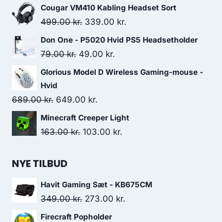
price
price
Cougar VM410 Kabling Headset Sort
was:
is:
Original
Current
499.00
kr.
339.00
kr.
899.00 kr..
749.00 kr..
price
price
Don One - P5020 Hvid PS5 Headsetholder
was:
is:
Original
Current
79.00
kr.
49.00
kr.
499.00 kr..
339.00 kr..
price
price
Glorious Model D Wireless Gaming-mouse -
was:
is:
Hvid
79.00 kr..
49.00 kr..
Original
Current
689.00
kr.
649.00
kr.
price
price
Minecraft Creeper Light
was:
is:
Original
Current
163.00
kr.
103.00
kr.
689.00 kr..
649.00 kr..
price
price
was:
is:
NYE TILBUD
163.00 kr..
103.00 kr..
Havit Gaming Sæt - KB675CM
Original
Current
349.00
kr.
273.00
kr.
price
price
Firecraft Popholder