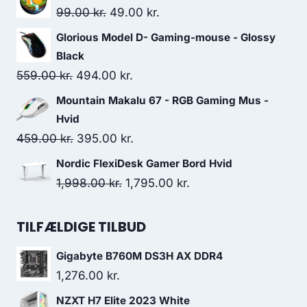
was:
is:
Original
Current
99.00
kr.
49.00
kr.
349.00 kr..
273.00 kr..
price
price
Glorious Model D- Gaming-mouse - Glossy
was:
is:
Black
99.00 kr..
49.00 kr..
Original
Current
559.00
kr.
494.00
kr.
price
price
Mountain Makalu 67 - RGB Gaming Mus -
was:
is:
Hvid
559.00 kr..
494.00 kr..
Original
Current
459.00
kr.
395.00
kr.
price
price
Nordic FlexiDesk Gamer Bord Hvid
was:
is:
Original
Current
1,998.00
kr.
1,795.00
kr.
459.00 kr..
395.00 kr..
price
price
was:
is:
TILFÆLDIGE TILBUD
1,998.00 kr..
1,795.00 kr..
Gigabyte B760M DS3H AX DDR4
1,276.00
kr.
NZXT H7 Elite 2023 White