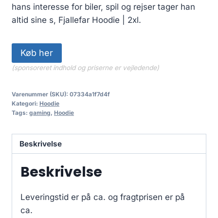
hans interesse for biler, spil og rejser tager han
altid sine s, Fjallefar Hoodie | 2xl.
Køb her
(sponsoreret indhold og priserne er vejledende)
Varenummer (SKU):
07334a1f7d4f
Kategori:
Hoodie
Tags:
gaming
,
Hoodie
Beskrivelse
Beskrivelse
Leveringstid er på ca.
og fragtprisen er på
ca.