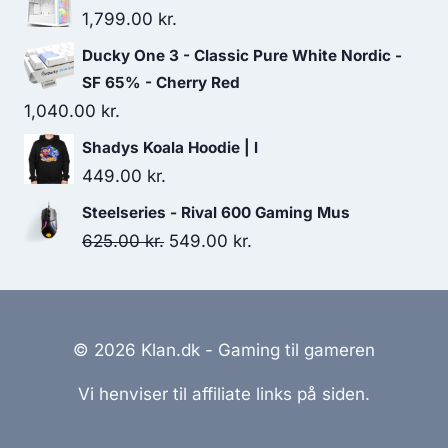
1,799.00
kr.
Ducky One 3 - Classic Pure White Nordic -
SF 65% - Cherry Red
1,040.00
kr.
Shadys Koala Hoodie | l
449.00
kr.
Steelseries - Rival 600 Gaming Mus
Original
Current
625.00
kr.
549.00
kr.
price
price
was:
is:
625.00 kr..
549.00 kr..
© 2026 Klan.dk - Gaming til gameren
Vi henviser til affiliate links på siden.