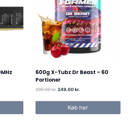
0MHz
600g X-Tubz Dr Beast – 60
Portioner
Original
Current
299.00
kr.
249.00
kr.
price
price
was:
is:
Køb her
299.00 kr..
249.00 kr..