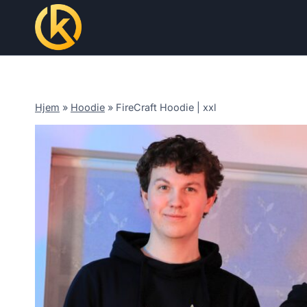
Skip
to
content
Hjem
»
Hoodie
»
FireCraft Hoodie | xxl