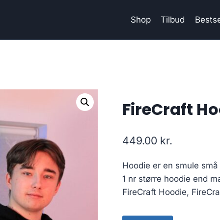
Shop
Tilbud
Bestse
FireCraft Ho
449.00
kr.
Hoodie er en smule små i
1 nr større hoodie end m
FireCraft Hoodie, FireCra