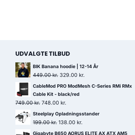
UDVALGTE TILBUD
BIK Banana hoodie | 12-14 År
Original
Current
449.00
kr.
329.00
kr.
price
price
CableMod PRO ModMesh C-Series RMi RMx
was:
is:
Cable Kit - black/red
449.00 kr..
329.00 kr..
Original
Current
749.00
kr.
748.00
kr.
price
price
Steelplay Opladningsstander
was:
is:
Original
Current
199.00
kr.
138.00
kr.
749.00 kr..
748.00 kr..
price
price
Gigabyte B650 AORUS ELITE AX ATX AM5