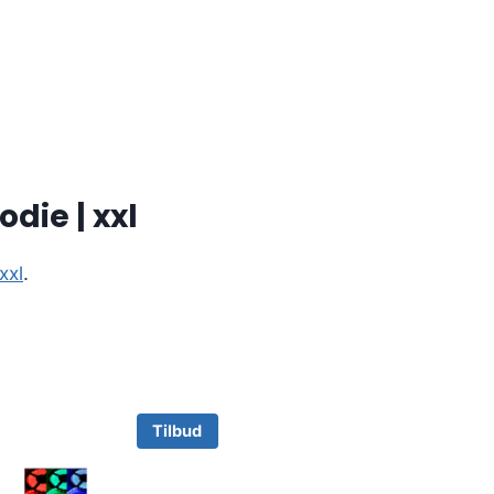
die | xxl
xxl
.
Tilbud