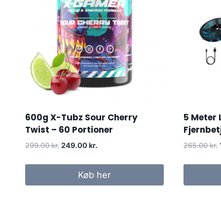
600g X-Tubz Sour Cherry
5 Meter 
Twist – 60 Portioner
Fjernbet
Original
Current
299.00
kr.
249.00
kr.
265.00
kr.
price
price
was:
is:
Køb her
299.00 kr..
249.00 kr..