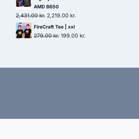
was:
is:
AMD B650
199.00 kr..
138.00 kr..
Original
Current
2,431.00
kr.
2,219.00
kr.
price
price
FireCraft Tee | xxl
was:
is:
Original
Current
279.00
kr.
199.00
kr.
2,431.00 kr..
2,219.00 kr..
price
price
was:
is:
279.00 kr..
199.00 kr..
Hj