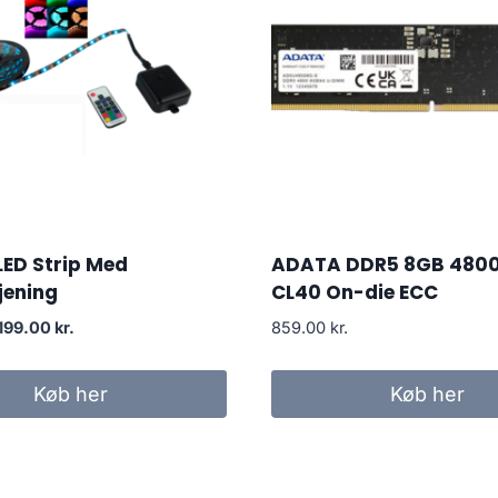
LED Strip Med
ADATA DDR5 8GB 480
jening
CL40 On-die ECC
Original
Current
199.00
kr.
859.00
kr.
price
price
was:
is:
Køb her
Køb her
265.00 kr..
199.00 kr..