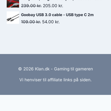
was:
is:
Original
Current
239.00
kr.
205.00
kr.
399.00 kr..
387.00 kr..
price
price
Goobay USB 3.0 cable - USB type C 2m
was:
is:
Original
Current
109.00
kr.
54.00
kr.
239.00 kr..
205.00 kr..
price
price
was:
is:
109.00 kr..
54.00 kr..
© 2026 Klan.dk - Gaming til gameren
Vi henviser til affiliate links på siden.
emmesider Til Salg
|
Hjemmeside Udvikling
|
Online Til