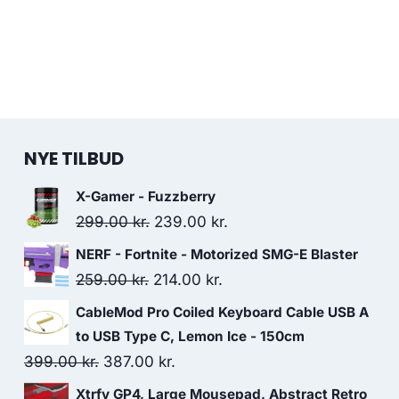
NYE TILBUD
X-Gamer - Fuzzberry
Original
Current
299.00
kr.
239.00
kr.
price
price
NERF - Fortnite - Motorized SMG-E Blaster
was:
is:
Original
Current
259.00
kr.
214.00
kr.
299.00 kr..
239.00 kr..
price
price
CableMod Pro Coiled Keyboard Cable USB A
was:
is:
to USB Type C, Lemon Ice - 150cm
259.00 kr..
214.00 kr..
Original
Current
399.00
kr.
387.00
kr.
price
price
Xtrfy GP4, Large Mousepad, Abstract Retro