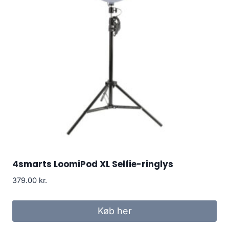
4smarts LoomiPod XL Selfie-ringlys
379.00
kr.
Køb her