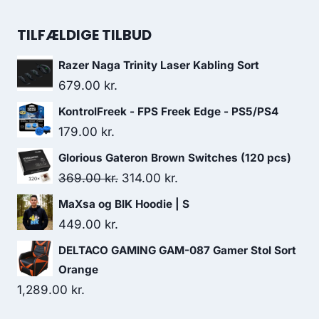
449.00 kr..
329.00 kr..
price
price
was:
is:
TILFÆLDIGE TILBUD
559.00 kr..
486.00 kr..
Razer Naga Trinity Laser Kabling Sort
679.00
kr.
KontrolFreek - FPS Freek Edge - PS5/PS4
179.00
kr.
Glorious Gateron Brown Switches (120 pcs)
Original
Current
369.00
kr.
314.00
kr.
price
price
MaXsa og BIK Hoodie | S
was:
is:
449.00
kr.
369.00 kr..
314.00 kr..
DELTACO GAMING GAM-087 Gamer Stol Sort
Orange
1,289.00
kr.