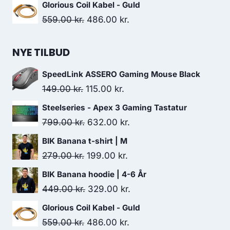
price
price
Glorious Coil Kabel - Guld
was:
is:
Original
Current
559.00
kr.
486.00
kr.
449.00 kr..
329.00 kr..
price
price
was:
is:
NYE TILBUD
559.00 kr..
486.00 kr..
SpeedLink ASSERO Gaming Mouse Black
Original
Current
149.00
kr.
115.00
kr.
price
price
Steelseries - Apex 3 Gaming Tastatur
was:
is:
Original
Current
799.00
kr.
632.00
kr.
149.00 kr..
115.00 kr..
price
price
BIK Banana t-shirt | M
was:
is:
Original
Current
279.00
kr.
199.00
kr.
799.00 kr..
632.00 kr..
price
price
BIK Banana hoodie | 4-6 År
was:
is:
Original
Current
449.00
kr.
329.00
kr.
279.00 kr..
199.00 kr..
price
price
Glorious Coil Kabel - Guld
was:
is:
Original
Current
559.00
kr.
486.00
kr.