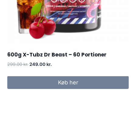
600g X-Tubz Dr Beast – 60 Portioner
Original
Current
299.00
kr.
249.00
kr.
price
price
was:
is:
Køb her
299.00 kr..
249.00 kr..