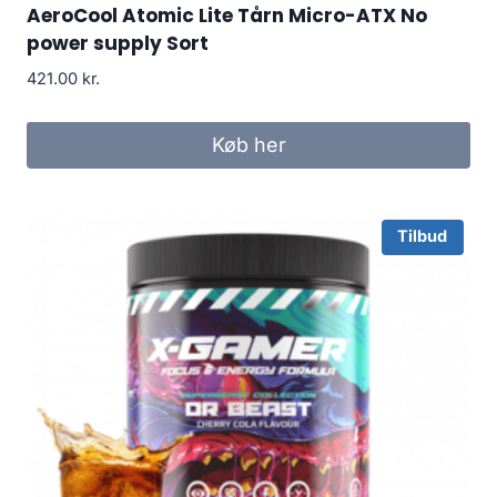
AeroCool Atomic Lite Tårn Micro-ATX No
power supply Sort
421.00
kr.
Køb her
Tilbud