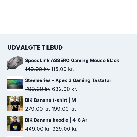
UDVALGTE TILBUD
SpeedLink ASSERO Gaming Mouse Black
Original
Current
149.00
kr.
115.00
kr.
price
price
Steelseries - Apex 3 Gaming Tastatur
was:
is:
Original
Current
799.00
kr.
632.00
kr.
149.00 kr..
115.00 kr..
price
price
BIK Banana t-shirt | M
was:
is:
Original
Current
279.00
kr.
199.00
kr.
799.00 kr..
632.00 kr..
price
price
BIK Banana hoodie | 4-6 År
was:
is:
Original
Current
449.00
kr.
329.00
kr.
279.00 kr..
199.00 kr..