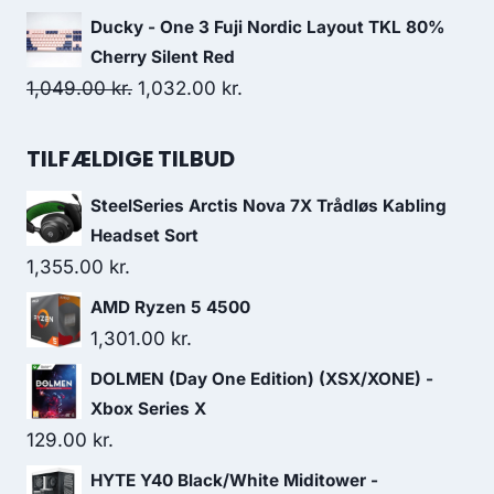
price
price
Ducky - One 3 Fuji Nordic Layout TKL 80%
was:
is:
Cherry Silent Red
499.00 kr..
451.00 kr..
Original
Current
1,049.00
kr.
1,032.00
kr.
price
price
was:
is:
TILFÆLDIGE TILBUD
1,049.00 kr..
1,032.00 kr..
SteelSeries Arctis Nova 7X Trådløs Kabling
Headset Sort
1,355.00
kr.
AMD Ryzen 5 4500
1,301.00
kr.
DOLMEN (Day One Edition) (XSX/XONE) -
Xbox Series X
129.00
kr.
HYTE Y40 Black/White Miditower -