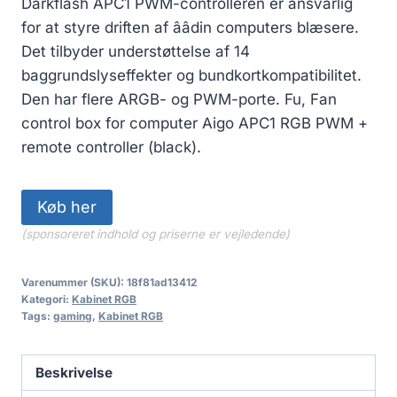
Darkflash APC1 PWM-controlleren er ansvarlig
for at styre driften af ââdin computers blæsere.
Det tilbyder understøttelse af 14
baggrundslyseffekter og bundkortkompatibilitet.
Den har flere ARGB- og PWM-porte. Fu, Fan
control box for computer Aigo APC1 RGB PWM +
remote controller (black).
Køb her
(sponsoreret indhold og priserne er vejledende)
Varenummer (SKU):
18f81ad13412
Kategori:
Kabinet RGB
Tags:
gaming
,
Kabinet RGB
Beskrivelse