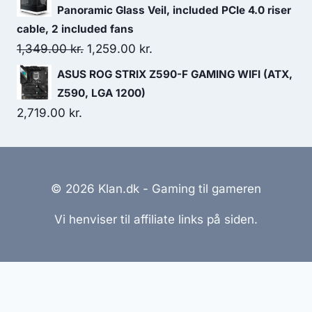
Panoramic Glass Veil, included PCIe 4.0 riser
cable, 2 included fans
Original
Current
1,349.00
kr.
1,259.00
kr.
price
price
ASUS ROG STRIX Z590-F GAMING WIFI (ATX,
was:
is:
Z590, LGA 1200)
1,349.00 kr..
1,259.00 kr..
2,719.00
kr.
© 2026 Klan.dk - Gaming til gameren
Vi henviser til affiliate links på siden.
Hjemmesider Til Salg
|
Hjemmeside Udvikling
|
Online
Tilbud