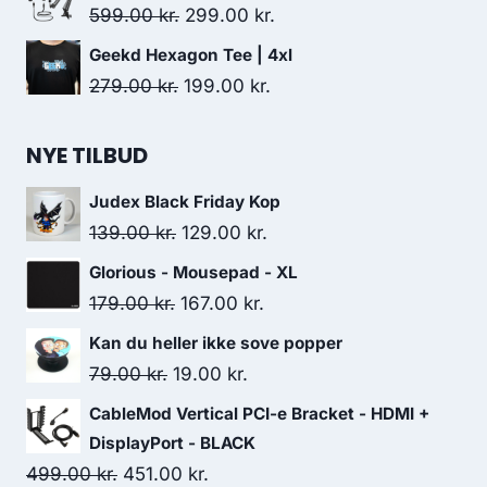
was:
is:
Original
Current
599.00
kr.
299.00
kr.
239.00 kr..
228.00 kr..
price
price
Geekd Hexagon Tee | 4xl
was:
is:
Original
Current
279.00
kr.
199.00
kr.
599.00 kr..
299.00 kr..
price
price
was:
is:
NYE TILBUD
279.00 kr..
199.00 kr..
Judex Black Friday Kop
Original
Current
139.00
kr.
129.00
kr.
price
price
Glorious - Mousepad - XL
was:
is:
Original
Current
179.00
kr.
167.00
kr.
139.00 kr..
129.00 kr..
price
price
Kan du heller ikke sove popper
was:
is:
Original
Current
79.00
kr.
19.00
kr.
179.00 kr..
167.00 kr..
price
price
CableMod Vertical PCI-e Bracket - HDMI +
was:
is:
DisplayPort - BLACK
79.00 kr..
19.00 kr..
Original
Current
499.00
kr.
451.00
kr.