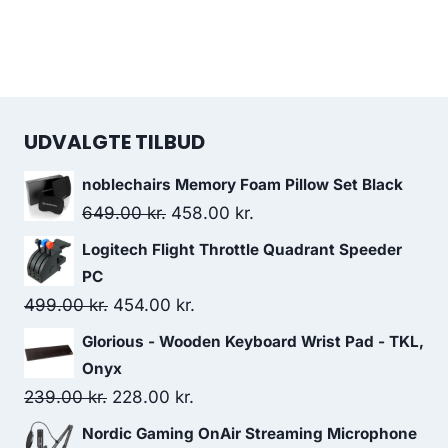
UDVALGTE TILBUD
noblechairs Memory Foam Pillow Set Black
Original
Current
649.00
kr.
458.00
kr.
price
price
Logitech Flight Throttle Quadrant Speeder
was:
is:
PC
649.00 kr..
458.00 kr..
Original
Current
499.00
kr.
454.00
kr.
price
price
Glorious - Wooden Keyboard Wrist Pad - TKL,
was:
is:
Onyx
499.00 kr..
454.00 kr..
Original
Current
239.00
kr.
228.00
kr.
price
price
Nordic Gaming OnAir Streaming Microphone