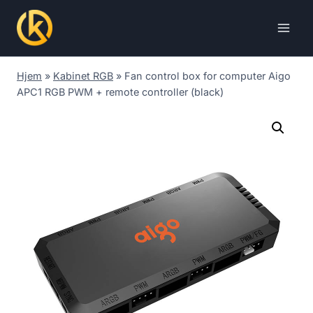
Skip
to
content
Hjem
»
Kabinet RGB
»
Fan control box for computer Aigo
APC1 RGB PWM + remote controller (black)