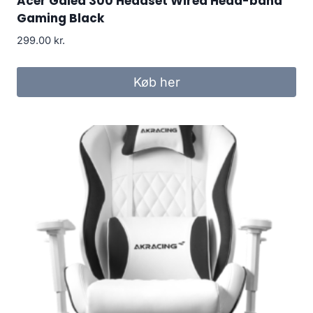
Acer Galea 300 Headset Wired Head-band
Gaming Black
299.00
kr.
Køb her