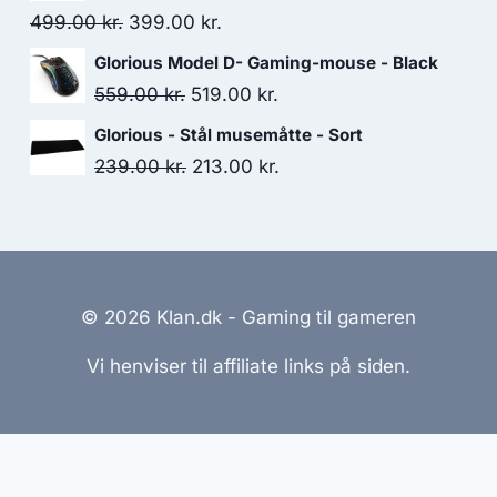
329.00 kr..
308.00 kr..
Original
Current
499.00
kr.
399.00
kr.
price
price
Glorious Model D- Gaming-mouse - Black
was:
is:
Original
Current
559.00
kr.
519.00
kr.
499.00 kr..
399.00 kr..
price
price
Glorious - Stål musemåtte - Sort
was:
is:
Original
Current
239.00
kr.
213.00
kr.
559.00 kr..
519.00 kr..
price
price
was:
is:
239.00 kr..
213.00 kr..
© 2026 Klan.dk - Gaming til gameren
Vi henviser til affiliate links på siden.
emmesider Til Salg
|
Hjemmeside Udvikling
|
Online Til