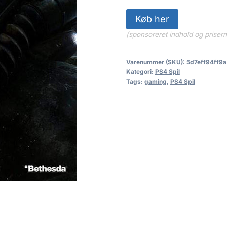
Køb her
(sponsoreret indhold og priser
Varenummer (SKU):
5d7eff94ff9a
Kategori:
PS4 Spil
Tags:
gaming
,
PS4 Spil