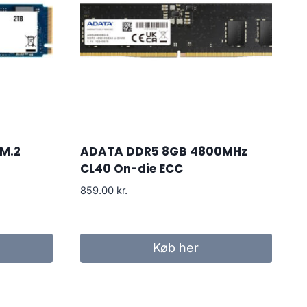
 M.2
ADATA DDR5 8GB 4800MHz
CL40 On-die ECC
859.00
kr.
Køb her