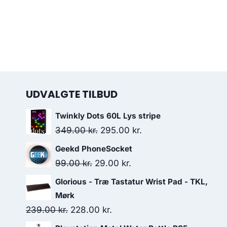
UDVALGTE TILBUD
Twinkly Dots 60L Lys stripe
Original
Current
349.00
kr.
295.00
kr.
price
price
Geekd PhoneSocket
was:
is:
Original
Current
99.00
kr.
29.00
kr.
349.00 kr..
295.00 kr..
price
price
Glorious - Træ Tastatur Wrist Pad - TKL,
was:
is:
Mørk
99.00 kr..
29.00 kr..
Original
Current
239.00
kr.
228.00
kr.
price
price