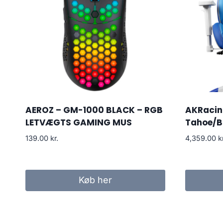
AEROZ – GM-1000 BLACK – RGB
AKRacing
LETVÆGTS GAMING MUS
Tahoe/B
139.00
kr.
4,359.00
k
Køb her