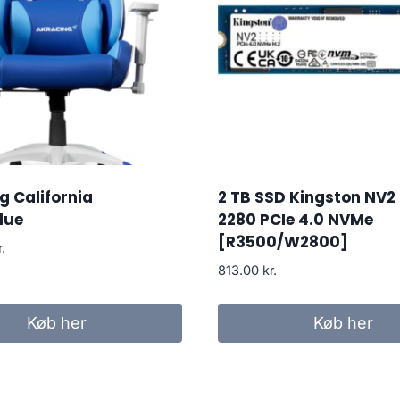
 California
2 TB SSD Kingston NV2
lue
2280 PCIe 4.0 NVMe
[R3500/W2800]
r.
813.00
kr.
Køb her
Køb her