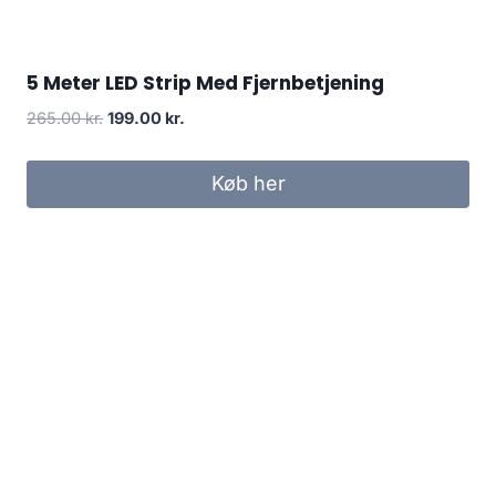
5 Meter LED Strip Med Fjernbetjening
Original
Current
265.00
kr.
199.00
kr.
price
price
was:
is:
Køb her
265.00 kr..
199.00 kr..