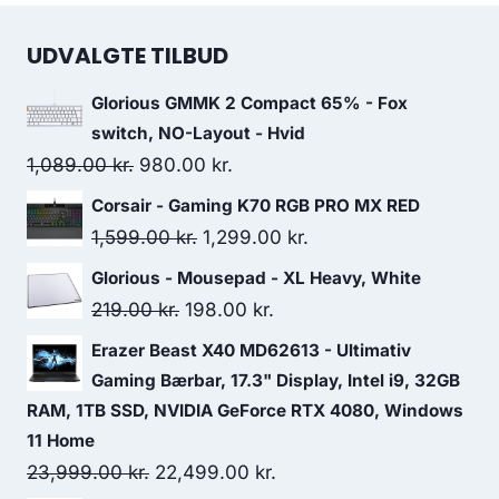
UDVALGTE TILBUD
Glorious GMMK 2 Compact 65% - Fox
switch, NO-Layout - Hvid
Original
Current
1,089.00
kr.
980.00
kr.
price
price
Corsair - Gaming K70 RGB PRO MX RED
was:
is:
Original
Current
1,599.00
kr.
1,299.00
kr.
1,089.00 kr..
980.00 kr..
price
price
Glorious - Mousepad - XL Heavy, White
was:
is:
Original
Current
219.00
kr.
198.00
kr.
1,599.00 kr..
1,299.00 kr..
price
price
Erazer Beast X40 MD62613 - Ultimativ
was:
is:
Gaming Bærbar, 17.3" Display, Intel i9, 32GB
219.00 kr..
198.00 kr..
RAM, 1TB SSD, NVIDIA GeForce RTX 4080, Windows
11 Home
Original
Current
23,999.00
kr.
22,499.00
kr.