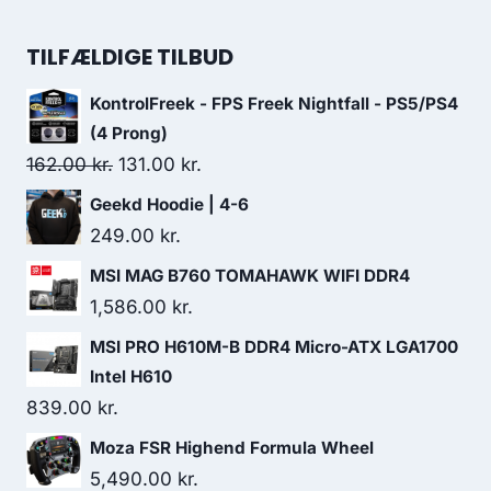
399.00 kr..
385.00 kr..
price
price
was:
is:
TILFÆLDIGE TILBUD
399.00 kr..
299.00 kr..
KontrolFreek - FPS Freek Nightfall - PS5/PS4
(4 Prong)
Original
Current
162.00
kr.
131.00
kr.
price
price
Geekd Hoodie | 4-6
was:
is:
249.00
kr.
162.00 kr..
131.00 kr..
MSI MAG B760 TOMAHAWK WIFI DDR4
1,586.00
kr.
MSI PRO H610M-B DDR4 Micro-ATX LGA1700
Intel H610
839.00
kr.
Moza FSR Highend Formula Wheel
5,490.00
kr.