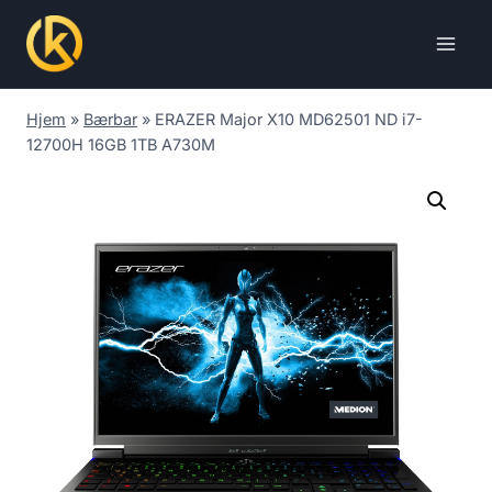
Skip
to
content
Hjem
»
Bærbar
»
ERAZER Major X10 MD62501 ND i7-
12700H 16GB 1TB A730M