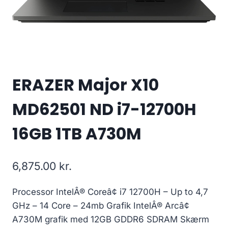
ERAZER Major X10
MD62501 ND i7-12700H
16GB 1TB A730M
6,875.00
kr.
Processor IntelÂ® Coreâ¢ i7 12700H – Up to 4,7
GHz – 14 Core – 24mb Grafik IntelÂ® Arcâ¢
A730M grafik med 12GB GDDR6 SDRAM Skærm