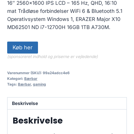
16″ 2560×1600 IPS LCD – 165 Hz, QHD, 16:10
mat Trådløse forbindelser WiFi 6 & Bluetooth 5.1
Operativsystem Windows 1, ERAZER Major X10
MD62501 ND i7-12700H 16GB 1TB A730M.
Køb her
(sponsoreret indhold og priserne er vejledende)
Varenummer (SKU):
99a24adcc4e6
Kategori:
Bærbar
Tags:
Bærbar
,
gaming
Beskrivelse
Beskrivelse