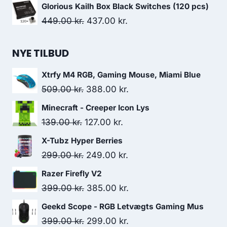
price
price
Glorious Kailh Box Black Switches (120 pcs)
was:
is:
Original
Current
449.00
kr.
437.00
kr.
23,999.00 kr..
22,499.00 kr..
price
price
was:
is:
NYE TILBUD
449.00 kr..
437.00 kr..
Xtrfy M4 RGB, Gaming Mouse, Miami Blue
Original
Current
509.00
kr.
388.00
kr.
price
price
Minecraft - Creeper Icon Lys
was:
is:
Original
Current
139.00
kr.
127.00
kr.
509.00 kr..
388.00 kr..
price
price
X-Tubz Hyper Berries
was:
is:
Original
Current
299.00
kr.
249.00
kr.
139.00 kr..
127.00 kr..
price
price
Razer Firefly V2
was:
is:
Original
Current
399.00
kr.
385.00
kr.
299.00 kr..
249.00 kr..
price
price
Geekd Scope - RGB Letvægts Gaming Mus
was:
is:
Original
Current
399.00
kr.
299.00
kr.