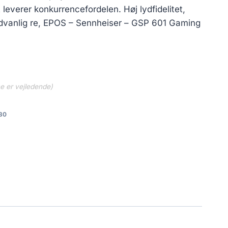
leverer konkurrencefordelen. Høj lydfidelitet,
dvanlig re, EPOS – Sennheiser – GSP 601 Gaming
ne er vejledende)
30