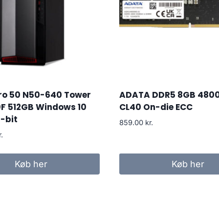
tro 50 N50-640 Tower
ADATA DDR5 8GB 480
0F 512GB Windows 10
CL40 On-die ECC
-bit
859.00
kr.
r.
Køb her
Køb her