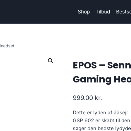
Shop
Tilbud
Bestse
Headset
EPOS – Senn
Gaming Hea
999.00
kr.
Dette er lyden af ââsejr
GSP 602 er skabt til den l
søger den bedste lydydel