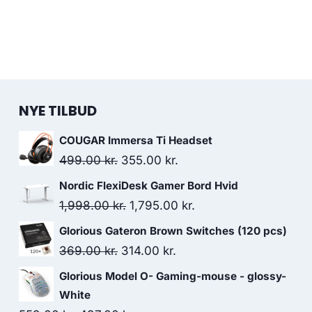
NYE TILBUD
COUGAR Immersa Ti Headset
Original
Current
499.00
kr.
355.00
kr.
price
price
Nordic FlexiDesk Gamer Bord Hvid
was:
is:
Original
Current
1,998.00
kr.
1,795.00
kr.
499.00 kr..
355.00 kr..
price
price
Glorious Gateron Brown Switches (120 pcs)
was:
is:
Original
Current
369.00
kr.
314.00
kr.
1,998.00 kr..
1,795.00 kr..
price
price
Glorious Model O- Gaming-mouse - glossy-
was:
is:
White