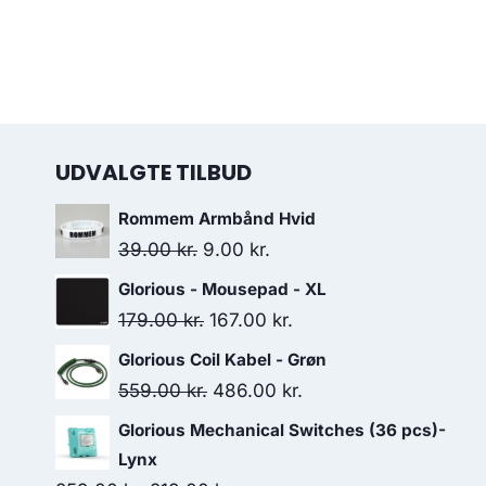
UDVALGTE TILBUD
Rommem Armbånd Hvid
Original
Current
39.00
kr.
9.00
kr.
price
price
Glorious - Mousepad - XL
was:
is:
Original
Current
179.00
kr.
167.00
kr.
39.00 kr..
9.00 kr..
price
price
Glorious Coil Kabel - Grøn
was:
is:
Original
Current
559.00
kr.
486.00
kr.
179.00 kr..
167.00 kr..
price
price
Glorious Mechanical Switches (36 pcs)-
was:
is:
Lynx