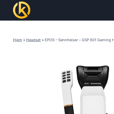
Skip
to
content
Hjem
»
Headset
»
EPOS – Sennheiser – GSP 601 Gaming 