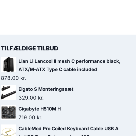
TILFÆLDIGE TILBUD
Lian Li Lancool II mesh C performance black,
ATX/M-ATX Type C cable included
878.00
kr.
Elgato S Monteringssæt
329.00
kr.
Gigabyte H510M H
719.00
kr.
CableMod Pro Coiled Keyboard Cable USB A