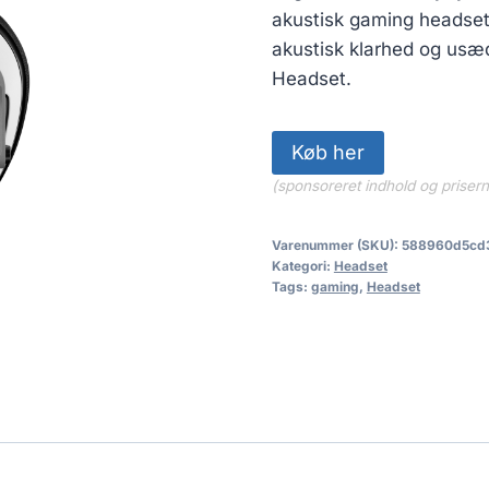
akustisk gaming headset 
akustisk klarhed og usæ
Headset.
Køb her
(sponsoreret indhold og priser
Varenummer (SKU):
588960d5cd
Kategori:
Headset
Tags:
gaming
,
Headset