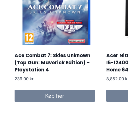
Ace Combat 7: Skies Unknown
Acer Ni
(Top Gun: Maverick Edition) –
I5-1240
Playstation 4
Home 64
239.00
kr.
8,852.00
k
Køb her