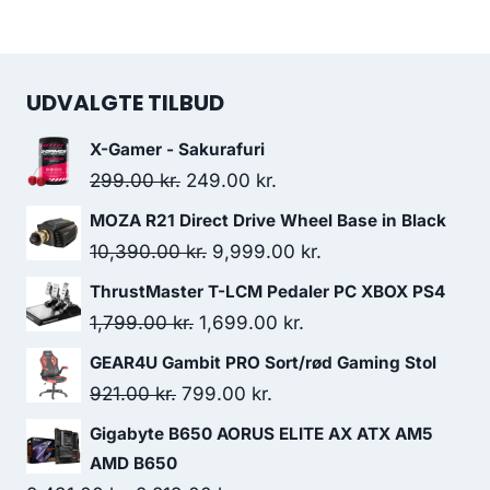
UDVALGTE TILBUD
X-Gamer - Sakurafuri
Original
Current
299.00
kr.
249.00
kr.
price
price
MOZA R21 Direct Drive Wheel Base in Black
was:
is:
Original
Current
10,390.00
kr.
9,999.00
kr.
299.00 kr..
249.00 kr..
price
price
ThrustMaster T-LCM Pedaler PC XBOX PS4
was:
is:
Original
Current
1,799.00
kr.
1,699.00
kr.
10,390.00 kr..
9,999.00 kr..
price
price
GEAR4U Gambit PRO Sort/rød Gaming Stol
was:
is:
Original
Current
921.00
kr.
799.00
kr.
1,799.00 kr..
1,699.00 kr..
price
price
Gigabyte B650 AORUS ELITE AX ATX AM5
was:
is:
AMD B650