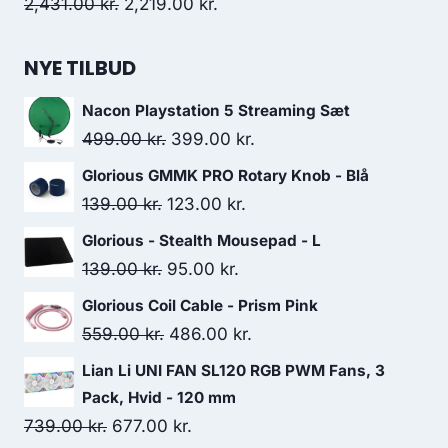
921.00 kr..
799.00 kr..
Original
Current
2,431.00
kr.
2,219.00
kr.
price
price
was:
is:
NYE TILBUD
2,431.00 kr..
2,219.00 kr..
Nacon Playstation 5 Streaming Sæt
Original
Current
499.00
kr.
399.00
kr.
price
price
Glorious GMMK PRO Rotary Knob - Blå
was:
is:
Original
Current
139.00
kr.
123.00
kr.
499.00 kr..
399.00 kr..
price
price
Glorious - Stealth Mousepad - L
was:
is:
Original
Current
139.00
kr.
95.00
kr.
139.00 kr..
123.00 kr..
price
price
Glorious Coil Cable - Prism Pink
was:
is:
Original
Current
559.00
kr.
486.00
kr.
139.00 kr..
95.00 kr..
price
price
Lian Li UNI FAN SL120 RGB PWM Fans, 3
was:
is:
Pack, Hvid - 120 mm
559.00 kr..
486.00 kr..
Original
Current
739.00
kr.
677.00
kr.