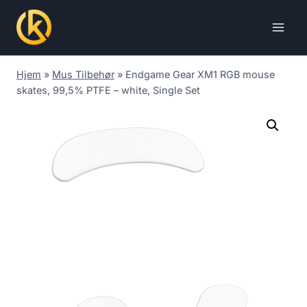
Skip
to
content
Hjem
»
Mus Tilbehør
»
Endgame Gear XM1 RGB mouse
skates, 99,5% PTFE – white, Single Set