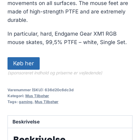
movements on all surfaces. The mouse feet are
made of high-strength PTFE and are extremely
durable.
In particular, hard, Endgame Gear XM1 RGB
mouse skates, 99,5% PTFE – white, Single Set.
Køb her
(sponsoreret indhold og priserne er vejledende)
Varenummer (SKU):
636d20c6dc3d
Kategori:
Mus Tilbehør
Tags:
gaming
,
Mus Tilbehør
Beskrivelse
Beskrivelse