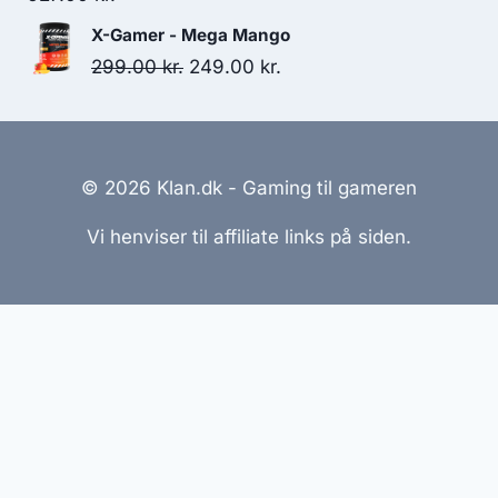
X-Gamer - Mega Mango
Original
Current
299.00
kr.
249.00
kr.
price
price
was:
is:
299.00 kr..
249.00 kr..
© 2026 Klan.dk - Gaming til gameren
Vi henviser til affiliate links på siden.
Hjemmesider Til Salg
|
Hjemmeside Udvikling
|
Online
Tilbud
Denne side kan være skabt med AI! Indholdet er
genereret med henblik på at informere og inspirere,
men vi anbefaler altid at dobbelttjekke vigtige