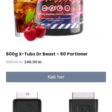
600g X-Tubz Dr Beast – 60 Portioner
Original
Current
299.00
kr.
249.00
kr.
price
price
was:
is:
Køb her
299.00 kr..
249.00 kr..