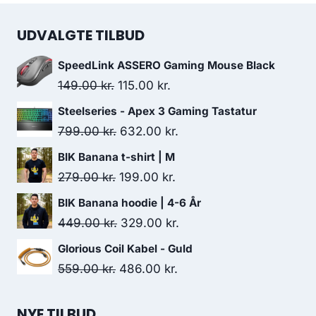
UDVALGTE TILBUD
SpeedLink ASSERO Gaming Mouse Black
Original
Current
149.00
kr.
115.00
kr.
price
price
Steelseries - Apex 3 Gaming Tastatur
was:
is:
Original
Current
799.00
kr.
632.00
kr.
149.00 kr..
115.00 kr..
price
price
BIK Banana t-shirt | M
was:
is:
Original
Current
279.00
kr.
199.00
kr.
799.00 kr..
632.00 kr..
price
price
BIK Banana hoodie | 4-6 År
was:
is:
Original
Current
449.00
kr.
329.00
kr.
279.00 kr..
199.00 kr..
price
price
Glorious Coil Kabel - Guld
was:
is:
Original
Current
559.00
kr.
486.00
kr.
449.00 kr..
329.00 kr..
price
price
was:
is:
NYE TILBUD