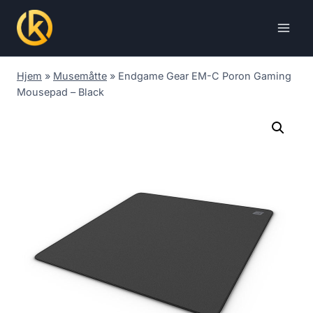
Skip
to
content
Hjem
»
Musemåtte
»
Endgame Gear EM-C Poron Gaming
Mousepad – Black