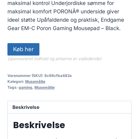
maksimal kontrol Underjordiske sømme for
maksimal komfort PORONÂ® underside giver
ideel støtte Upåfaldende og praktisk, Endgame
Gear EM-C Poron Gaming Mousepad – Black.
Køb her
(sponsoreret indhold og priserne er vejledende)
Varenummer (SKU):
8c98cfba482a
Kategori:
Musemåtte
Tags:
gaming
,
Musemåtte
Beskrivelse
Beskrivelse