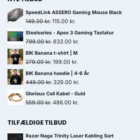
559.00 kr..
486.00 kr..
SpeedLink ASSERO Gaming Mouse Black
Original
Current
149.00
kr.
115.00
kr.
price
price
Steelseries - Apex 3 Gaming Tastatur
was:
is:
Original
Current
799.00
kr.
632.00
kr.
149.00 kr..
115.00 kr..
price
price
BIK Banana t-shirt | M
was:
is:
Original
Current
279.00
kr.
199.00
kr.
799.00 kr..
632.00 kr..
price
price
BIK Banana hoodie | 4-6 År
was:
is:
Original
Current
449.00
kr.
329.00
kr.
279.00 kr..
199.00 kr..
price
price
Glorious Coil Kabel - Guld
was:
is:
Original
Current
559.00
kr.
486.00
kr.
449.00 kr..
329.00 kr..
price
price
was:
is:
TILFÆLDIGE TILBUD
559.00 kr..
486.00 kr..
Razer Naga Trinity Laser Kabling Sort