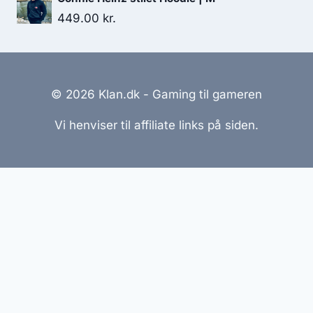
449.00
kr.
© 2026 Klan.dk - Gaming til gameren
Vi henviser til affiliate links på siden.
Hjemmesider Til Salg
|
Hjemmeside Udvikling
|
Online
Tilbud
Denne side kan være skabt med AI! Indholdet er
genereret med henblik på at informere og inspirere,
men vi anbefaler altid at dobbelttjekke vigtige
oplysninger.