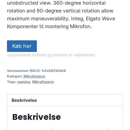
unobstructed view. 360-degree horizontal
rotation and 90-degree vertical rotation allow
maximum maneuverability. Integ, Elgato Wave
Komponenter til montering Mikrofon.
Køb her
(sponsoreret indhold og priserne er vejledende)
Varenummer (SKU):
1cfe082104d9
Kategori:
Mikrofonarm
Tags:
gaming
,
Mikrofonarm
Beskrivelse
Beskrivelse