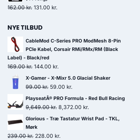
1,049.00 kr..
649.00 kr..
Original
Current
162.00
kr.
131.00
kr.
price
price
was:
is:
NYE TILBUD
162.00 kr..
131.00 kr..
CableMod C-Series PRO ModMesh 8-Pin
PCIe Kabel, Corsair RMi/RMx/RM (Black
Label) - Black/red
Original
Current
169.00
kr.
144.00
kr.
price
price
X-Gamer - X-Mixr 5.0 Glacial Shaker
was:
is:
Original
Current
99.00
kr.
59.00
kr.
169.00 kr..
144.00 kr..
price
price
PlayseatÂ® PRO Formula - Red Bull Racing
was:
is:
Original
Current
9,649.00
kr.
8,372.00
kr.
99.00 kr..
59.00 kr..
price
price
Glorious - Træ Tastatur Wrist Pad - TKL,
was:
is:
Mørk
9,649.00 kr..
8,372.00 kr..
Original
Current
239.00
kr.
228.00
kr.