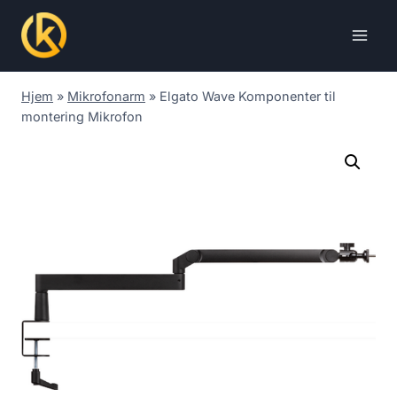
Skip
to
content
Hjem
»
Mikrofonarm
»
Elgato Wave Komponenter til
montering Mikrofon