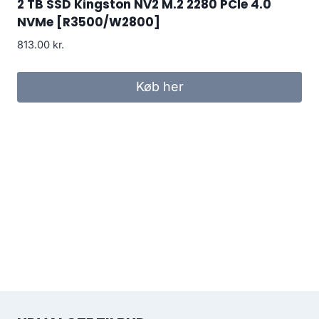
2 TB SSD Kingston NV2 M.2 2280 PCIe 4.0
NVMe [R3500/W2800]
813.00
kr.
Køb her