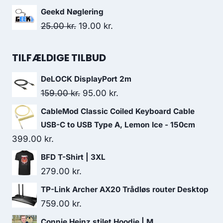
price
price
Geekd Nøglering
was:
is:
Original
Current
25.00
kr.
19.00
kr.
239.00 kr..
228.00 kr..
price
price
was:
is:
TILFÆLDIGE TILBUD
25.00 kr..
19.00 kr..
DeLOCK DisplayPort 2m
Original
Current
159.00
kr.
95.00
kr.
price
price
CableMod Classic Coiled Keyboard Cable
was:
is:
USB-C to USB Type A, Lemon Ice - 150cm
159.00 kr..
95.00 kr..
399.00
kr.
BFD T-Shirt | 3XL
279.00
kr.
TP-Link Archer AX20 Trådløs router Desktop
759.00
kr.
Connie Heinz stilet Hoodie | M