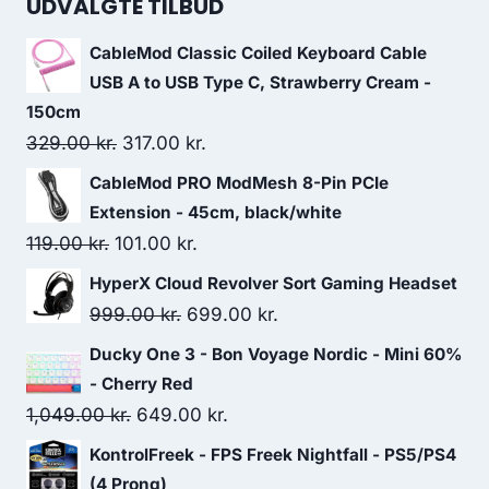
UDVALGTE TILBUD
CableMod Classic Coiled Keyboard Cable
USB A to USB Type C, Strawberry Cream -
150cm
Original
Current
329.00
kr.
317.00
kr.
price
price
CableMod PRO ModMesh 8-Pin PCIe
was:
is:
Extension - 45cm, black/white
329.00 kr..
317.00 kr..
Original
Current
119.00
kr.
101.00
kr.
price
price
HyperX Cloud Revolver Sort Gaming Headset
was:
is:
Original
Current
999.00
kr.
699.00
kr.
119.00 kr..
101.00 kr..
price
price
Ducky One 3 - Bon Voyage Nordic - Mini 60%
was:
is:
- Cherry Red
999.00 kr..
699.00 kr..
Original
Current
1,049.00
kr.
649.00
kr.
price
price
KontrolFreek - FPS Freek Nightfall - PS5/PS4
was:
is:
(4 Prong)