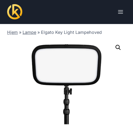
Skip
to
content
Hjem
»
Lampe
»
Elgato Key Light Lampehoved