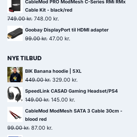
CableMod PRO ModMesh C-Series RMi RMx
was:
is:
Cable Kit - black/red
449.00 kr..
249.00 kr..
Original
Current
749.00
kr.
748.00
kr.
price
price
Goobay DisplayPort til HDMI adapter
was:
is:
Original
Current
99.00
kr.
47.00
kr.
749.00 kr..
748.00 kr..
price
price
was:
is:
NYE TILBUD
99.00 kr..
47.00 kr..
BIK Banana hoodie | 5XL
Original
Current
449.00
kr.
329.00
kr.
price
price
SpeedLink CASAD Gaming Headset/PS4
was:
is:
Original
Current
149.00
kr.
145.00
kr.
449.00 kr..
329.00 kr..
price
price
CableMod ModMesh SATA 3 Cable 30cm -
was:
is:
blood red
149.00 kr..
145.00 kr..
Original
Current
99.00
kr.
87.00
kr.
price
price