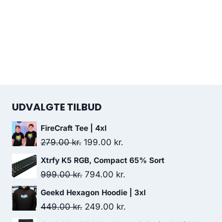
UDVALGTE TILBUD
FireCraft Tee | 4xl
Original
Current
279.00
kr.
199.00
kr.
price
price
Xtrfy K5 RGB, Compact 65% Sort
was:
is:
Original
Current
999.00
kr.
794.00
kr.
279.00 kr..
199.00 kr..
price
price
Geekd Hexagon Hoodie | 3xl
was:
is:
Original
Current
449.00
kr.
249.00
kr.
999.00 kr..
794.00 kr..
price
price