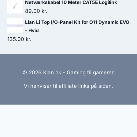
Netværkskabel 10 Meter CAT5E Logilink
89.00
kr.
Lian Li Top I/O-Panel Kit for O11 Dynamic EVO
- Hvid
135.00
kr.
© 2026 Klan.dk - Gaming til gameren
Vi henviser til affiliate links på siden.
Hjemmesider Til Salg
|
Hjemmeside Udvikling
|
Online
Tilbud
Denne side kan være skabt med AI! Indholdet er