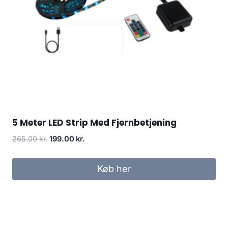
5 Meter LED Strip Med Fjernbetjening
Original
Current
265.00
kr.
199.00
kr.
price
price
was:
is:
Køb her
265.00 kr..
199.00 kr..