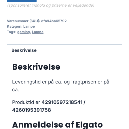
(sponsoreret indhold og priserne er vejledende)
Varenummer (SKU):
dfa94ba65792
Kategori:
Lampe
Tags:
gaming
,
Lampe
Beskrivelse
Beskrivelse
Leveringstid er på ca.
og fragtprisen er på
ca.
Produktid er
42910597218541 /
4260195391758
Anmeldelse af Elgato