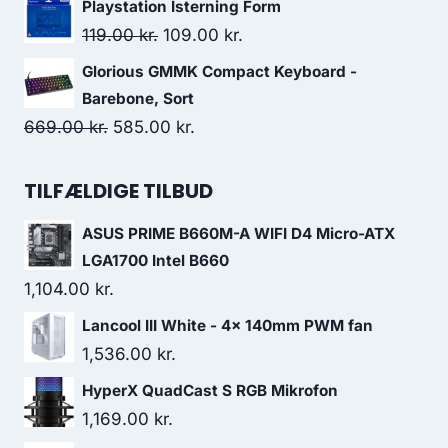
Playstation Isterning Form
was:
is:
Original
Current
119.00
kr.
109.00
kr.
99.00 kr..
87.00 kr..
price
price
Glorious GMMK Compact Keyboard -
was:
is:
Barebone, Sort
119.00 kr..
109.00 kr..
Original
Current
669.00
kr.
585.00
kr.
price
price
was:
is:
TILFÆLDIGE TILBUD
669.00 kr..
585.00 kr..
ASUS PRIME B660M-A WIFI D4 Micro-ATX
LGA1700 Intel B660
1,104.00
kr.
Lancool III White - 4x 140mm PWM fan
1,536.00
kr.
HyperX QuadCast S RGB Mikrofon
1,169.00
kr.