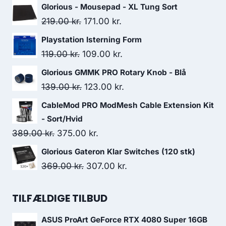
Glorious - Mousepad - XL Tung Sort
Original
Current
219.00
kr.
171.00
kr.
price
price
Playstation Isterning Form
was:
is:
Original
Current
119.00
kr.
109.00
kr.
219.00 kr..
171.00 kr..
price
price
Glorious GMMK PRO Rotary Knob - Blå
was:
is:
Original
Current
139.00
kr.
123.00
kr.
119.00 kr..
109.00 kr..
price
price
CableMod PRO ModMesh Cable Extension Kit
was:
is:
- Sort/Hvid
139.00 kr..
123.00 kr..
Original
Current
389.00
kr.
375.00
kr.
price
price
Glorious Gateron Klar Switches (120 stk)
was:
is:
Original
Current
369.00
kr.
307.00
kr.
389.00 kr..
375.00 kr..
price
price
was:
is:
TILFÆLDIGE TILBUD
369.00 kr..
307.00 kr..
ASUS ProArt GeForce RTX 4080 Super 16GB