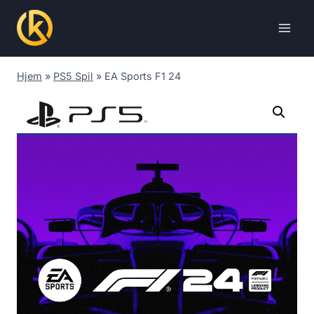
Skip
to
content
Hjem
»
PS5 Spil
»
EA Sports F1 24