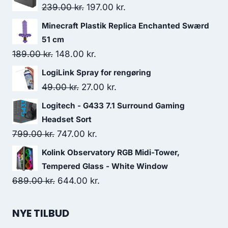
Original
Current
239.00
kr.
197.00
kr.
price
price
Minecraft Plastik Replica Enchanted Swærd
was:
is:
51 cm
239.00 kr..
197.00 kr..
Original
Current
189.00
kr.
148.00
kr.
price
price
LogiLink Spray for rengøring
was:
is:
Original
Current
49.00
kr.
27.00
kr.
189.00 kr..
148.00 kr..
price
price
Logitech - G433 7.1 Surround Gaming
was:
is:
Headset Sort
49.00 kr..
27.00 kr..
Original
Current
799.00
kr.
747.00
kr.
price
price
Kolink Observatory RGB Midi-Tower,
was:
is:
Tempered Glass - White Window
799.00 kr..
747.00 kr..
Original
Current
689.00
kr.
644.00
kr.
price
price
was:
is:
NYE TILBUD
689.00 kr..
644.00 kr..