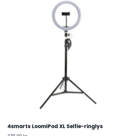
4smarts LoomiPod XL Selfie-ringlys