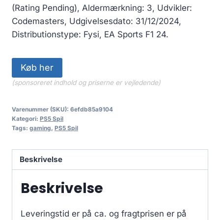
(Rating Pending), Aldermærkning: 3, Udvikler:
Codemasters, Udgivelsesdato: 31/12/2024,
Distributionstype: Fysi, EA Sports F1 24.
Køb her
(sponsoreret indhold og priserne er vejledende)
Varenummer (SKU):
6efdb85a9104
Kategori:
PS5 Spil
Tags:
gaming
,
PS5 Spil
Beskrivelse
Beskrivelse
Leveringstid er på ca.
og fragtprisen er på