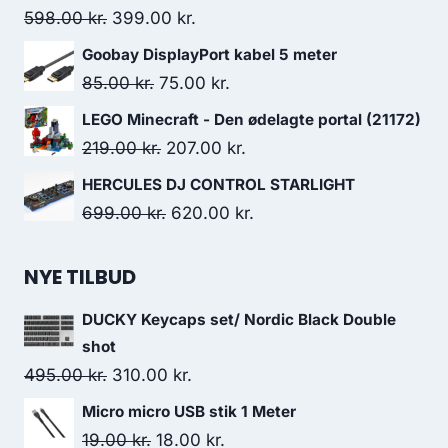
369.00 kr..
314.00 kr..
Original
Current
598.00
kr.
399.00
kr.
price
price
Goobay DisplayPort kabel 5 meter
was:
is:
Original
Current
85.00
kr.
75.00
kr.
598.00 kr..
399.00 kr..
price
price
LEGO Minecraft - Den ødelagte portal (21172)
was:
is:
Original
Current
219.00
kr.
207.00
kr.
85.00 kr..
75.00 kr..
price
price
HERCULES DJ CONTROL STARLIGHT
was:
is:
Original
Current
699.00
kr.
620.00
kr.
219.00 kr..
207.00 kr..
price
price
was:
is:
NYE TILBUD
699.00 kr..
620.00 kr..
DUCKY Keycaps set/ Nordic Black Double
shot
Original
Current
495.00
kr.
310.00
kr.
price
price
Micro micro USB stik 1 Meter
was:
is:
Original
Current
19.00
kr.
18.00
kr.