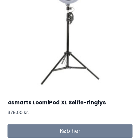
4smarts LoomiPod XL Selfie-ringlys
379.00
kr.
Køb her