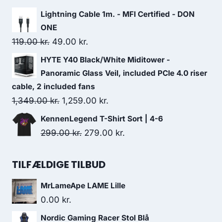
495.00 kr..
310.00 kr..
price
price
Lightning Cable 1m. - MFI Certified - DON
was:
is:
ONE
19.00 kr..
18.00 kr..
Original
Current
119.00
kr.
49.00
kr.
price
price
HYTE Y40 Black/White Miditower -
was:
is:
Panoramic Glass Veil, included PCIe 4.0 riser
119.00 kr..
49.00 kr..
cable, 2 included fans
Original
Current
1,349.00
kr.
1,259.00
kr.
price
price
KennenLegend T-Shirt Sort | 4-6
was:
is:
Original
Current
299.00
kr.
279.00
kr.
1,349.00 kr..
1,259.00 kr..
price
price
was:
is:
TILFÆLDIGE TILBUD
299.00 kr..
279.00 kr..
MrLameApe LAME Lille
0.00
kr.
Nordic Gaming Racer Stol Blå