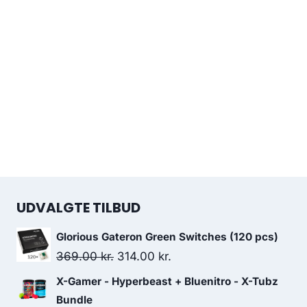
UDVALGTE TILBUD
Glorious Gateron Green Switches (120 pcs)
Original
Current
369.00
kr.
314.00
kr.
price
price
X-Gamer - Hyperbeast + Bluenitro - X-Tubz
was:
is:
Bundle