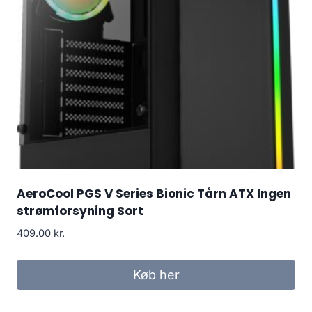
AeroCool PGS V Series Bionic Tårn ATX Ingen
strømforsyning Sort
409.00
kr.
Køb her