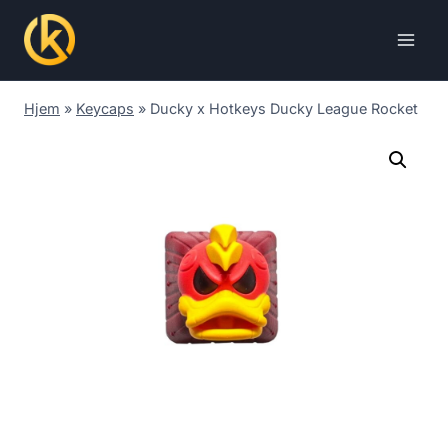
Skip
to
content
Hjem
»
Keycaps
»
Ducky x Hotkeys Ducky League Rocket