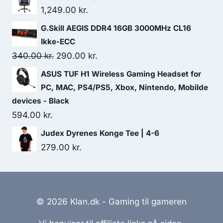
1,249.00
kr.
G.Skill AEGIS DDR4 16GB 3000MHz CL16
Ikke-ECC
Original
Current
340.00
kr.
290.00
kr.
price
price
ASUS TUF H1 Wireless Gaming Headset for
was:
is:
PC, MAC, PS4/PS5, Xbox, Nintendo, Mobilde
340.00 kr..
290.00 kr..
devices - Black
594.00
kr.
Judex Dyrenes Konge Tee | 4-6
279.00
kr.
© 2026 Klan.dk - Gaming til gameren