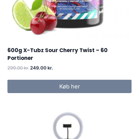
600g X-Tubz Sour Cherry Twist – 60
Portioner
Original
Current
299.00
kr.
249.00
kr.
price
price
was:
is:
Køb her
299.00 kr..
249.00 kr..