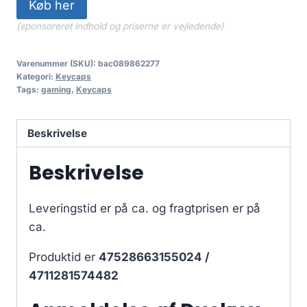
Køb her
(sponsoreret indhold og priserne er vejledende)
Varenummer (SKU):
bac089862277
Kategori:
Keycaps
Tags:
gaming
,
Keycaps
Beskrivelse
Beskrivelse
Leveringstid er på ca.
og fragtprisen er på
ca.
Produktid er
47528663155024 /
4711281574482