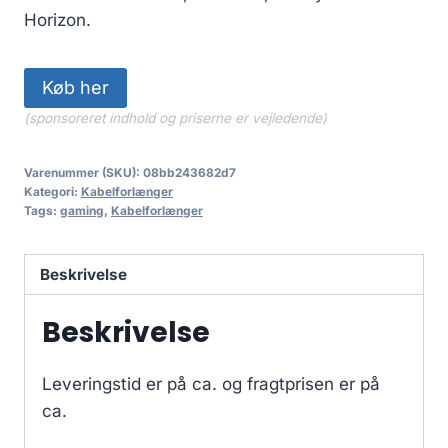
Horizon.
Køb her
(sponsoreret indhold og priserne er vejledende)
Varenummer (SKU):
08bb243682d7
Kategori:
Kabelforlænger
Tags:
gaming
,
Kabelforlænger
Beskrivelse
Beskrivelse
Leveringstid er på ca.
og fragtprisen er på
ca.