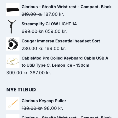
price
price
Glorious - Stealth Wrist rest - Compact, Black
was:
is:
Original
Current
219.00
kr.
187.00
kr.
139.00 kr..
98.00 kr..
price
price
Streamplify GLOW LIGHT 14
was:
is:
Original
Current
699.00
kr.
659.00
kr.
219.00 kr..
187.00 kr..
price
price
Cougar Immersa Essential headset Sort
was:
is:
Original
Current
230.00
kr.
169.00
kr.
699.00 kr..
659.00 kr..
price
price
CableMod Pro Coiled Keyboard Cable USB A
was:
is:
to USB Type C, Lemon Ice - 150cm
230.00 kr..
169.00 kr..
Original
Current
399.00
kr.
387.00
kr.
price
price
was:
is:
NYE TILBUD
399.00 kr..
387.00 kr..
Glorious Keycap Puller
Original
Current
139.00
kr.
98.00
kr.
price
price
Glorious - Stealth Wrist rest - Compact, Black