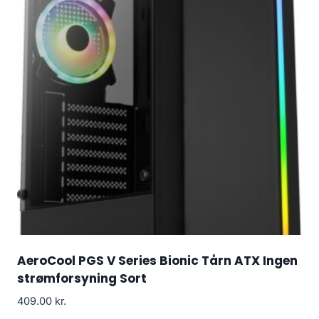
AeroCool PGS V Series Bionic Tårn ATX Ingen
strømforsyning Sort
409.00
kr.