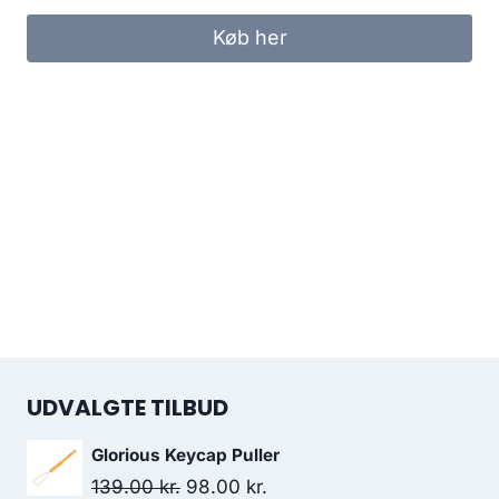
Køb her
UDVALGTE TILBUD
Glorious Keycap Puller
Original
Current
139.00
kr.
98.00
kr.