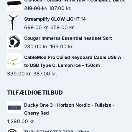
was:
is:
Original
Current
219.00
kr.
187.00
kr.
139.00 kr..
98.00 kr..
price
price
Streamplify GLOW LIGHT 14
was:
is:
Original
Current
699.00
kr.
659.00
kr.
219.00 kr..
187.00 kr..
price
price
Cougar Immersa Essential headset Sort
was:
is:
Original
Current
230.00
kr.
169.00
kr.
699.00 kr..
659.00 kr..
price
price
CableMod Pro Coiled Keyboard Cable USB A
was:
is:
to USB Type C, Lemon Ice - 150cm
230.00 kr..
169.00 kr..
Original
Current
399.00
kr.
387.00
kr.
price
price
was:
is:
TILFÆLDIGE TILBUD
399.00 kr..
387.00 kr..
Ducky One 3 - Horizon Nordic - Fullsize -
Cherry Red
1,290.00
kr.