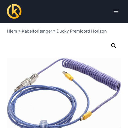
Skip
to
content
Hjem
»
Kabelforlænger
»
Ducky Premicord Horizon