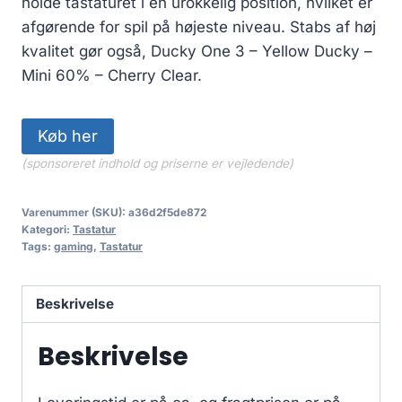
holde tastaturet i en urokkelig position, hvilket er
afgørende for spil på højeste niveau. Stabs af høj
kvalitet gør også, Ducky One 3 – Yellow Ducky –
Mini 60% – Cherry Clear.
Køb her
(sponsoreret indhold og priserne er vejledende)
Varenummer (SKU):
a36d2f5de872
Kategori:
Tastatur
Tags:
gaming
,
Tastatur
Beskrivelse
Beskrivelse