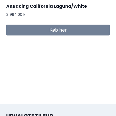
AKRacing California Laguna/White
2,994.00
kr.
Køb her
UDVALGTE TILBUD