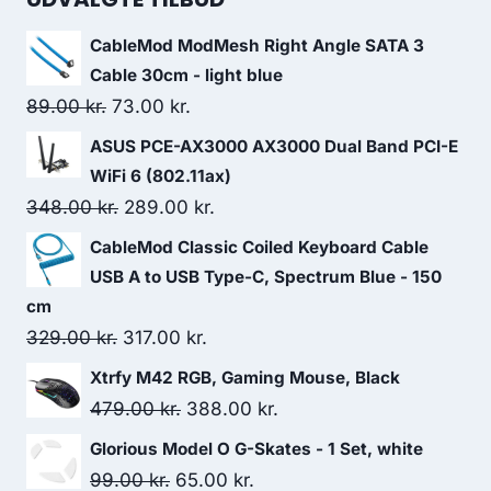
CableMod ModMesh Right Angle SATA 3
Cable 30cm - light blue
Original
Current
89.00
kr.
73.00
kr.
price
price
ASUS PCE-AX3000 AX3000 Dual Band PCI-E
was:
is:
WiFi 6 (802.11ax)
89.00 kr..
73.00 kr..
Original
Current
348.00
kr.
289.00
kr.
price
price
CableMod Classic Coiled Keyboard Cable
was:
is:
USB A to USB Type-C, Spectrum Blue - 150
348.00 kr..
289.00 kr..
cm
Original
Current
329.00
kr.
317.00
kr.
price
price
Xtrfy M42 RGB, Gaming Mouse, Black
was:
is:
Original
Current
479.00
kr.
388.00
kr.
329.00 kr..
317.00 kr..
price
price
Glorious Model O G-Skates - 1 Set, white
was:
is:
Original
Current
99.00
kr.
65.00
kr.