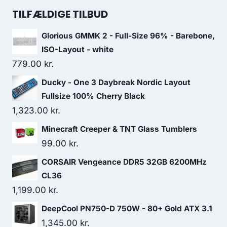
was:
is:
TILFÆLDIGE TILBUD
99.00 kr..
67.00 kr..
Glorious GMMK 2 - Full-Size 96% - Barebone,
ISO-Layout - white
779.00
kr.
Ducky - One 3 Daybreak Nordic Layout
Fullsize 100% Cherry Black
1,323.00
kr.
Minecraft Creeper & TNT Glass Tumblers
99.00
kr.
CORSAIR Vengeance DDR5 32GB 6200MHz
CL36
1,199.00
kr.
DeepCool PN750-D 750W - 80+ Gold ATX 3.1
1,345.00
kr.