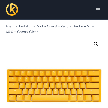
Skip
to
content
Hjem
»
Tastatur
»
Ducky One 3 – Yellow Ducky – Mini
60% – Cherry Clear