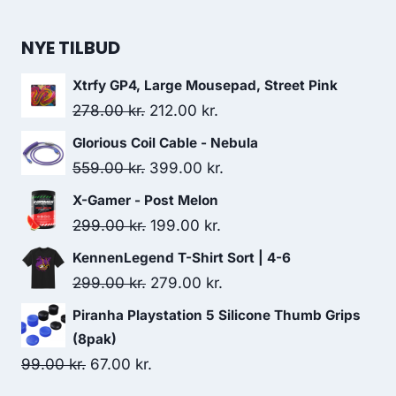
479.00 kr..
388.00 kr..
price
price
was:
is:
NYE TILBUD
99.00 kr..
65.00 kr..
Xtrfy GP4, Large Mousepad, Street Pink
Original
Current
278.00
kr.
212.00
kr.
price
price
Glorious Coil Cable - Nebula
was:
is:
Original
Current
559.00
kr.
399.00
kr.
278.00 kr..
212.00 kr..
price
price
X-Gamer - Post Melon
was:
is:
Original
Current
299.00
kr.
199.00
kr.
559.00 kr..
399.00 kr..
price
price
KennenLegend T-Shirt Sort | 4-6
was:
is:
Original
Current
299.00
kr.
279.00
kr.
299.00 kr..
199.00 kr..
price
price
Piranha Playstation 5 Silicone Thumb Grips
was:
is:
(8pak)
299.00 kr..
279.00 kr..
Original
Current
99.00
kr.
67.00
kr.
price
price