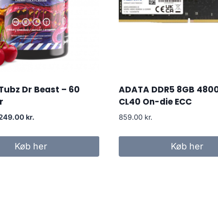
Tubz Dr Beast – 60
ADATA DDR5 8GB 480
r
CL40 On-die ECC
Original
Current
249.00
kr.
859.00
kr.
price
price
was:
is:
Køb her
Køb her
299.00 kr..
249.00 kr..