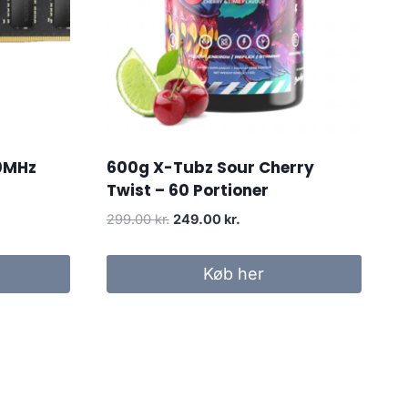
0MHz
600g X-Tubz Sour Cherry
Twist – 60 Portioner
Original
Current
299.00
kr.
249.00
kr.
price
price
was:
is:
Køb her
299.00 kr..
249.00 kr..