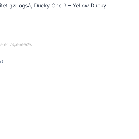
litet gør også, Ducky One 3 – Yellow Ducky –
ne er vejledende)
b3