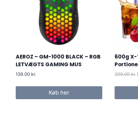
AEROZ – GM-1000 BLACK – RGB
600g X-
LETVÆGTS GAMING MUS
Portione
139.00
kr.
299.00
kr.
Køb her