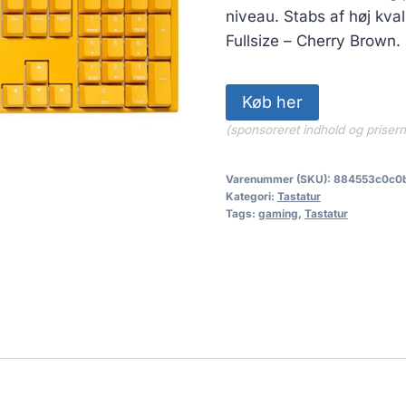
niveau. Stabs af høj kva
Fullsize – Cherry Brown.
Køb her
(sponsoreret indhold og priser
Varenummer (SKU):
884553c0c0
Kategori:
Tastatur
Tags:
gaming
,
Tastatur