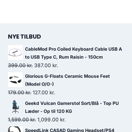
NYE TILBUD
CableMod Pro Coiled Keyboard Cable USB A
to USB Type C, Rum Raisin - 150cm
Original
Current
399.00
kr.
387.00
kr.
price
price
Glorious G-Floats Ceramic Mouse Feet
was:
is:
(Model O/O-)
399.00 kr..
387.00 kr..
Original
Current
179.00
kr.
127.00
kr.
price
price
Geekd Vulcan Gamerstol Sort/Blå - Top PU
was:
is:
Læder - Op til 120 KG
179.00 kr..
127.00 kr..
Original
Current
1,599.00
kr.
1,099.00
kr.
price
price
SpeedLink CASAD Gaming Headset/PS4