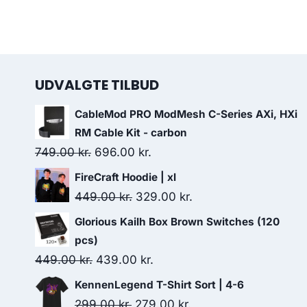
UDVALGTE TILBUD
CableMod PRO ModMesh C-Series AXi, HXi
RM Cable Kit - carbon
Original
Current
749.00
kr.
696.00
kr.
price
price
FireCraft Hoodie | xl
was:
is:
Original
Current
449.00
kr.
329.00
kr.
749.00 kr..
696.00 kr..
price
price
Glorious Kailh Box Brown Switches (120
was:
is:
pcs)
449.00 kr..
329.00 kr..
Original
Current
449.00
kr.
439.00
kr.
price
price
KennenLegend T-Shirt Sort | 4-6
was:
is:
Original
Current
299.00
kr.
279.00
kr.