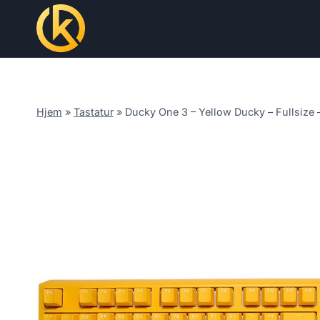
Skip
to
content
Hjem
»
Tastatur
»
Ducky One 3 – Yellow Ducky – Fullsize