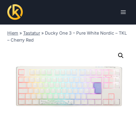
Skip
to
content
Hjem
»
Tastatur
»
Ducky One 3 – Pure White Nordic – TKL
– Cherry Red