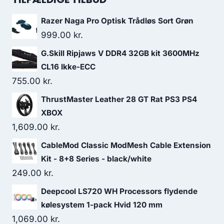
299.00 kr..
279.00 kr..
Razer Naga Pro Optisk Trådløs Sort Grøn
999.00
kr.
G.Skill Ripjaws V DDR4 32GB kit 3600MHz
CL16 Ikke-ECC
755.00
kr.
ThrustMaster Leather 28 GT Rat PS3 PS4
XBOX
1,609.00
kr.
CableMod Classic ModMesh Cable Extension
Kit - 8+8 Series - black/white
249.00
kr.
Deepcool LS720 WH Processors flydende
kølesystem 1-pack Hvid 120 mm
1,069.00
kr.