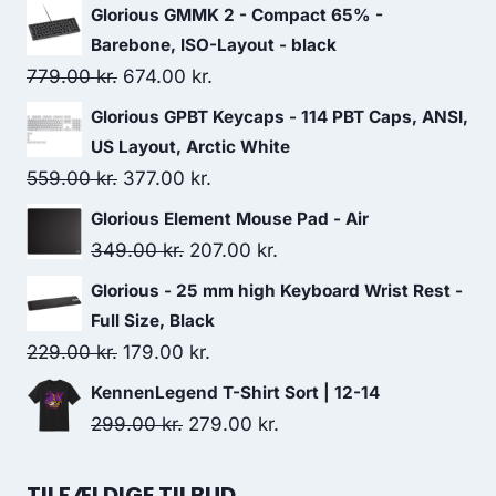
Glorious GMMK 2 - Compact 65% -
Barebone, ISO-Layout - black
Original
Current
779.00
kr.
674.00
kr.
price
price
Glorious GPBT Keycaps - 114 PBT Caps, ANSI,
was:
is:
US Layout, Arctic White
779.00 kr..
674.00 kr..
Original
Current
559.00
kr.
377.00
kr.
price
price
Glorious Element Mouse Pad - Air
was:
is:
Original
Current
349.00
kr.
207.00
kr.
559.00 kr..
377.00 kr..
price
price
Glorious - 25 mm high Keyboard Wrist Rest -
was:
is:
Full Size, Black
349.00 kr..
207.00 kr..
Original
Current
229.00
kr.
179.00
kr.
price
price
KennenLegend T-Shirt Sort | 12-14
was:
is:
Original
Current
299.00
kr.
279.00
kr.
229.00 kr..
179.00 kr..
price
price
was:
is:
TILFÆLDIGE TILBUD