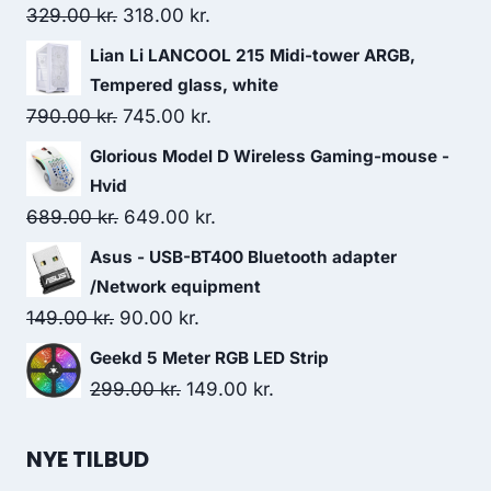
Original
Current
329.00
kr.
318.00
kr.
price
price
Lian Li LANCOOL 215 Midi-tower ARGB,
was:
is:
Tempered glass, white
329.00 kr..
318.00 kr..
Original
Current
790.00
kr.
745.00
kr.
price
price
Glorious Model D Wireless Gaming-mouse -
was:
is:
Hvid
790.00 kr..
745.00 kr..
Original
Current
689.00
kr.
649.00
kr.
price
price
Asus - USB-BT400 Bluetooth adapter
was:
is:
/Network equipment
689.00 kr..
649.00 kr..
Original
Current
149.00
kr.
90.00
kr.
price
price
Geekd 5 Meter RGB LED Strip
was:
is:
Original
Current
299.00
kr.
149.00
kr.
149.00 kr..
90.00 kr..
price
price
was:
is:
NYE TILBUD
299.00 kr..
149.00 kr..