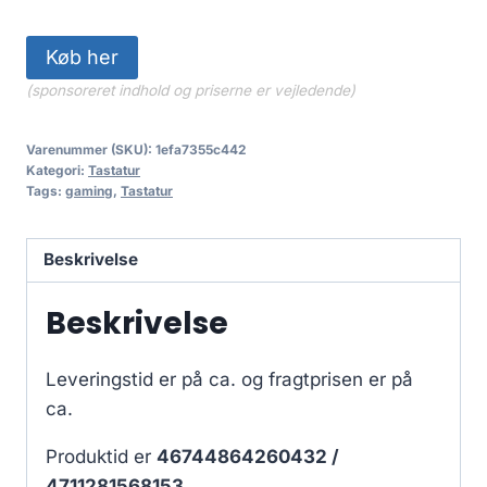
Køb her
(sponsoreret indhold og priserne er vejledende)
Varenummer (SKU):
1efa7355c442
Kategori:
Tastatur
Tags:
gaming
,
Tastatur
Beskrivelse
Beskrivelse
Leveringstid er på ca.
og fragtprisen er på
ca.
Produktid er
46744864260432 /
4711281568153