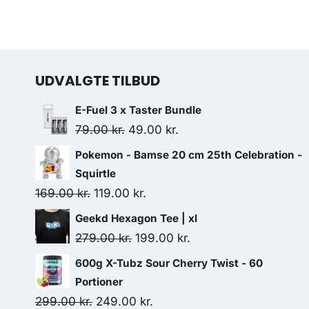
UDVALGTE TILBUD
E-Fuel 3 x Taster Bundle
Original
Current
79.00
kr.
49.00
kr.
price
price
Pokemon - Bamse 20 cm 25th Celebration -
was:
is:
Squirtle
79.00 kr..
49.00 kr..
Original
Current
169.00
kr.
119.00
kr.
price
price
Geekd Hexagon Tee | xl
was:
is:
Original
Current
279.00
kr.
199.00
kr.
169.00 kr..
119.00 kr..
price
price
600g X-Tubz Sour Cherry Twist - 60
was:
is:
Portioner
279.00 kr..
199.00 kr..
Original
Current
299.00
kr.
249.00
kr.