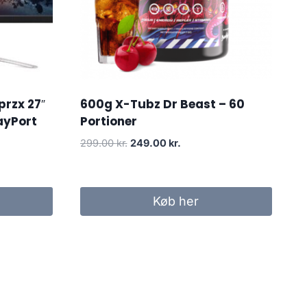
przx 27″
600g X-Tubz Dr Beast – 60
ayPort
Portioner
Original
Current
299.00
kr.
249.00
kr.
price
price
was:
is:
299.00 kr..
249.00 kr..
Køb her