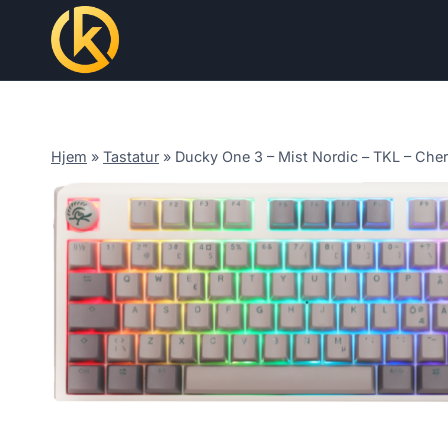
Skip
to
content
Hjem
»
Tastatur
»
Ducky One 3 – Mist Nordic – TKL – Che