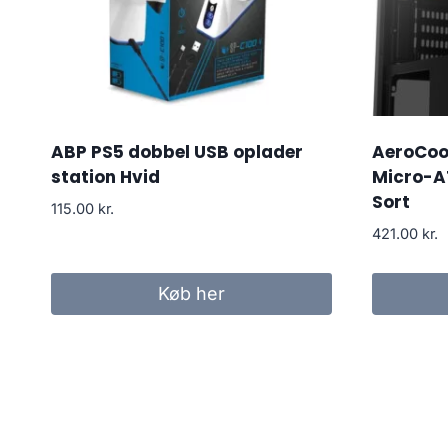
ABP PS5 dobbel USB oplader
AeroCool
station Hvid
Micro-A
Sort
115.00
kr.
421.00
kr.
Køb her