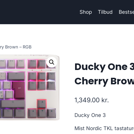
Shop
Tilbud
Bestse
rry Brown – RGB
Ducky One 3 
Cherry Bro
1,349.00
kr.
Ducky One 3
Mist Nordic TKL tastature