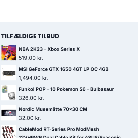
TILFÆLDIGE TILBUD
NBA 2K23 - Xbox Series X
519.00
kr.
MSI GeForce GTX 1650 4GT LP OC 4GB
1,494.00
kr.
Funko! POP - 10 Pokemon S6 - Bulbasaur
326.00
kr.
Nordic Musemåtte 70x30 CM
32.00
kr.
CableMod RT-Series Pro ModMesh
12VHPWR Dual Cable Kit for ASUS/Seasonic