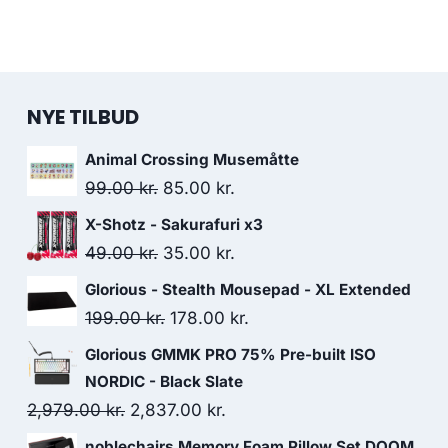
NYE TILBUD
Animal Crossing Musemåtte
Original
Current
99.00
kr.
85.00
kr.
price
price
X-Shotz - Sakurafuri x3
was:
is:
Original
Current
49.00
kr.
35.00
kr.
99.00 kr..
85.00 kr..
price
price
Glorious - Stealth Mousepad - XL Extended
was:
is:
Original
Current
199.00
kr.
178.00
kr.
49.00 kr..
35.00 kr..
price
price
Glorious GMMK PRO 75% Pre-built ISO
was:
is:
NORDIC - Black Slate
199.00 kr..
178.00 kr..
Original
Current
2,979.00
kr.
2,837.00
kr.
price
price
noblechairs Memory Foam Pillow Set DOOM