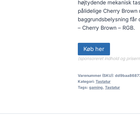
højtydende mekanisk tas
pålidelige Cherry Brown
baggrundsbelysning får d
– Cherry Brown – RGB.
Køb her
(sponsoreret indhold og priser
Varenummer (SKU):
dd9baa8687
Kategori:
Tastatur
Tags:
gaming
,
Tastatur