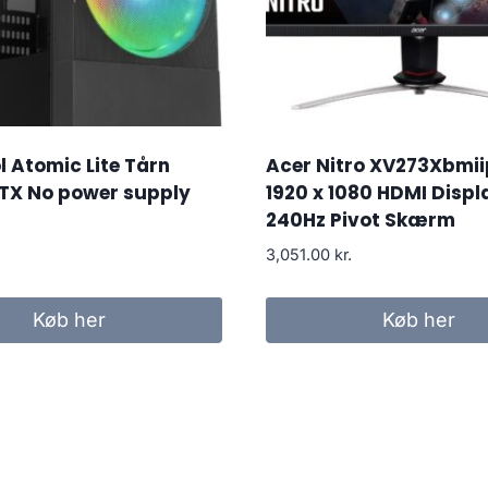
 Atomic Lite Tårn
Acer Nitro XV273Xbmii
TX No power supply
1920 x 1080 HDMI Displ
240Hz Pivot Skærm
3,051.00
kr.
Køb her
Køb her