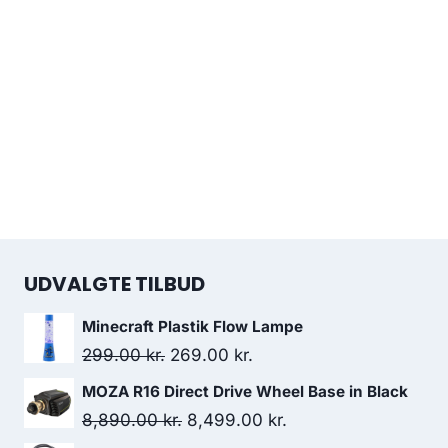
UDVALGTE TILBUD
Minecraft Plastik Flow Lampe
Original
Current
299.00
kr.
269.00
kr.
price
price
MOZA R16 Direct Drive Wheel Base in Black
was:
is:
Original
Current
8,890.00
kr.
8,499.00
kr.
299.00 kr..
269.00 kr..