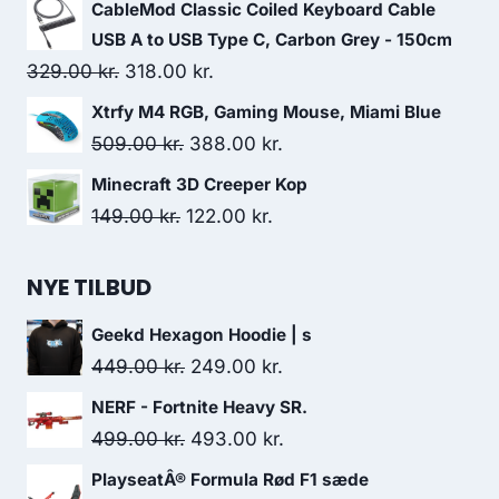
price
price
CableMod Classic Coiled Keyboard Cable
was:
is:
USB A to USB Type C, Carbon Grey - 150cm
8,890.00 kr..
8,499.00 kr..
Original
Current
329.00
kr.
318.00
kr.
price
price
Xtrfy M4 RGB, Gaming Mouse, Miami Blue
was:
is:
Original
Current
509.00
kr.
388.00
kr.
329.00 kr..
318.00 kr..
price
price
Minecraft 3D Creeper Kop
was:
is:
Original
Current
149.00
kr.
122.00
kr.
509.00 kr..
388.00 kr..
price
price
was:
is:
NYE TILBUD
149.00 kr..
122.00 kr..
Geekd Hexagon Hoodie | s
Original
Current
449.00
kr.
249.00
kr.
price
price
NERF - Fortnite Heavy SR.
was:
is:
Original
Current
499.00
kr.
493.00
kr.
449.00 kr..
249.00 kr..
price
price
PlayseatÂ® Formula Rød F1 sæde