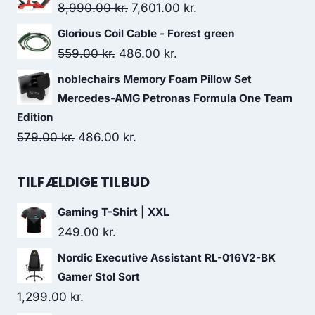
was:
is:
Original
Current
8,990.00
kr.
7,601.00
kr.
499.00 kr..
493.00 kr..
price
price
Glorious Coil Cable - Forest green
was:
is:
Original
Current
559.00
kr.
486.00
kr.
8,990.00 kr..
7,601.00 kr..
price
price
noblechairs Memory Foam Pillow Set
was:
is:
Mercedes-AMG Petronas Formula One Team
559.00 kr..
486.00 kr..
Edition
Original
Current
579.00
kr.
486.00
kr.
price
price
was:
is:
TILFÆLDIGE TILBUD
579.00 kr..
486.00 kr..
Gaming T-Shirt | XXL
249.00
kr.
Nordic Executive Assistant RL-016V2-BK
Gamer Stol Sort
1,299.00
kr.