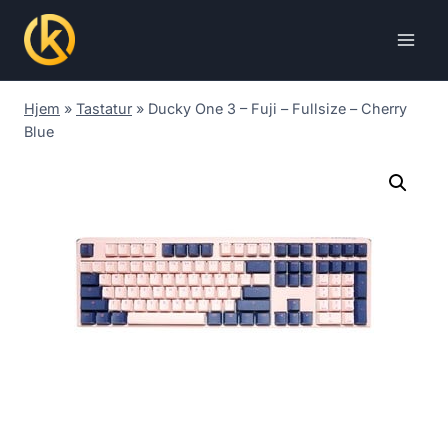
Skip
to
content
Hjem
»
Tastatur
»
Ducky One 3 – Fuji – Fullsize – Cherry
Blue