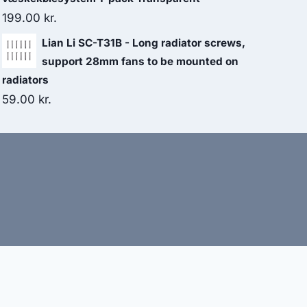
199.00
kr.
Lian Li SC-T31B - Long radiator screws,
support 28mm fans to be mounted on
radiators
59.00
kr.
bud
nbefaler altid at dobbelttjekke vigtige oplysninger.