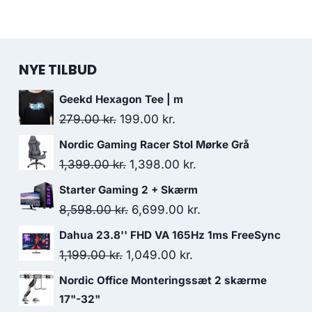
NYE TILBUD
Geekd Hexagon Tee | m
Original
Current
279.00
kr.
199.00
kr.
price
price
Nordic Gaming Racer Stol Mørke Grå
was:
is:
Original
Current
1,399.00
kr.
1,398.00
kr.
279.00 kr..
199.00 kr..
price
price
Starter Gaming 2 + Skærm
was:
is:
Original
Current
8,598.00
kr.
6,699.00
kr.
1,399.00 kr..
1,398.00 kr..
price
price
Dahua 23.8'' FHD VA 165Hz 1ms FreeSync
was:
is:
Original
Current
1,199.00
kr.
1,049.00
kr.
8,598.00 kr..
6,699.00 kr..
price
price
Nordic Office Monteringssæt 2 skærme
was:
is:
17"-32"