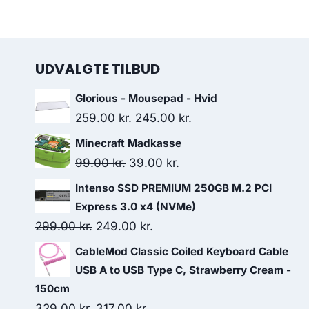
UDVALGTE TILBUD
Glorious - Mousepad - Hvid
Original
Current
259.00
kr.
245.00
kr.
price
price
Minecraft Madkasse
was:
is:
Original
Current
99.00
kr.
39.00
kr.
259.00 kr..
245.00 kr..
price
price
Intenso SSD PREMIUM 250GB M.2 PCI
was:
is:
Express 3.0 x4 (NVMe)
99.00 kr..
39.00 kr..
Original
Current
299.00
kr.
249.00
kr.
price
price
CableMod Classic Coiled Keyboard Cable
was:
is:
USB A to USB Type C, Strawberry Cream -
299.00 kr..
249.00 kr..
150cm
Original
Current
329.00
kr.
317.00
kr.