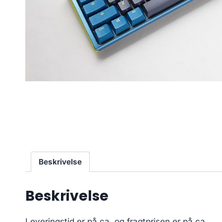
Beskrivelse
Beskrivelse
Leveringstid er på ca.
og fragtprisen er på ca.