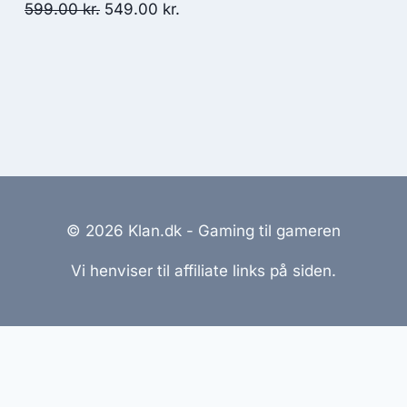
1,199.00 kr..
1,049.00 kr..
Original
Current
599.00
kr.
549.00
kr.
price
price
was:
is:
599.00 kr..
549.00 kr..
© 2026 Klan.dk - Gaming til gameren
Vi henviser til affiliate links på siden.
emmesider Til Salg
|
Hjemmeside Udvikling
|
Online Til
reret med henblik på at informere og inspirere, men vi a