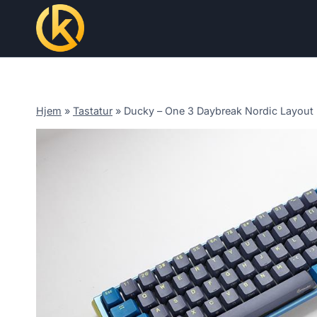
Skip
to
content
Hjem
»
Tastatur
»
Ducky – One 3 Daybreak Nordic Layout