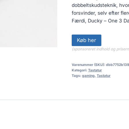
dobbeltskudsteknik, hvor
forsvinder, selv efter fle
Færdi, Ducky – One 3 D
Køb her
(sponsoreret indhold og priser
Varenummer (SKU):
dbb7752b13
Kategori:
Tastatur
Tags:
gaming
,
Tastatur