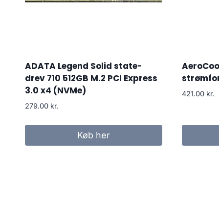
ADATA Legend Solid state-
AeroCool
drev 710 512GB M.2 PCI Express
strømfo
3.0 x4 (NVMe)
421.00
kr.
279.00
kr.
Køb her