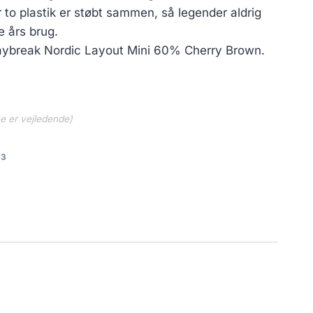
 to plastik er støbt sammen, så legender aldrig
re års brug.
aybreak Nordic Layout Mini 60% Cherry Brown.
ne er vejledende)
93