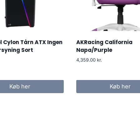
 Cylon Tårn ATX Ingen
AKRacing California
rsyning Sort
Napa/Purple
4,359.00
kr.
Køb her
Køb her