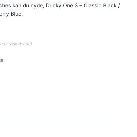
hes kan du nyde, Ducky One 3 – Classic Black /
erry Blue.
ne er vejledende)
49