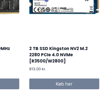
0MHz
2 TB SSD Kingston NV2 M.2
2280 PCIe 4.0 NVMe
[R3500/W2800]
813.00
kr.
Køb her