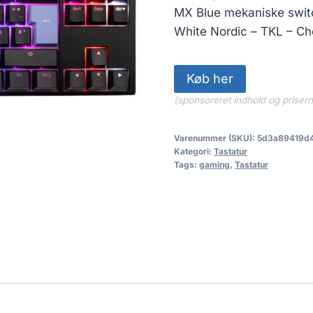
MX Blue mekaniske switc
White Nordic – TKL – Ch
Køb her
(sponsoreret indhold og priser
Varenummer (SKU):
5d3a89419d
Kategori:
Tastatur
Tags:
gaming
,
Tastatur