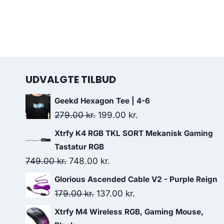
UDVALGTE TILBUD
Geekd Hexagon Tee | 4-6
Original
Current
279.00
kr.
199.00
kr.
price
price
Xtrfy K4 RGB TKL SORT Mekanisk Gaming
was:
is:
Tastatur RGB
279.00 kr..
199.00 kr..
Original
Current
749.00
kr.
748.00
kr.
price
price
Glorious Ascended Cable V2 - Purple Reign
was:
is:
Original
Current
179.00
kr.
137.00
kr.
749.00 kr..
748.00 kr..
price
price
Xtrfy M4 Wireless RGB, Gaming Mouse,
was:
is: