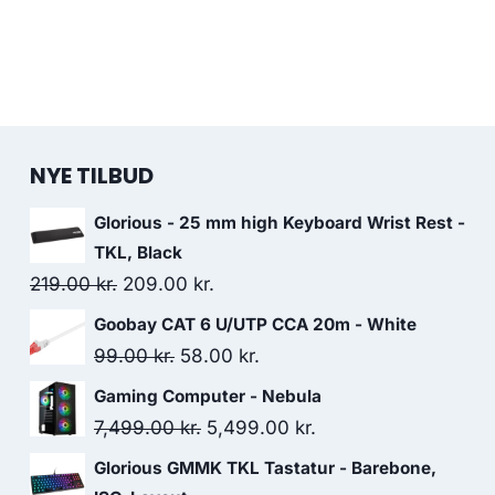
NYE TILBUD
Glorious - 25 mm high Keyboard Wrist Rest -
TKL, Black
Original
Current
219.00
kr.
209.00
kr.
price
price
Goobay CAT 6 U/UTP CCA 20m - White
was:
is:
Original
Current
99.00
kr.
58.00
kr.
219.00 kr..
209.00 kr..
price
price
Gaming Computer - Nebula
was:
is:
Original
Current
7,499.00
kr.
5,499.00
kr.
99.00 kr..
58.00 kr..
price
price
Glorious GMMK TKL Tastatur - Barebone,
was:
is: