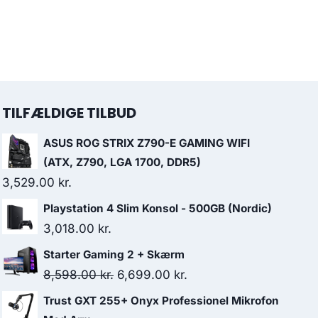
TILFÆLDIGE TILBUD
ASUS ROG STRIX Z790-E GAMING WIFI
(ATX, Z790, LGA 1700, DDR5)
3,529.00
kr.
Playstation 4 Slim Konsol - 500GB (Nordic)
3,018.00
kr.
Starter Gaming 2 + Skærm
Original
Current
8,598.00
kr.
6,699.00
kr.
price
price
Trust GXT 255+ Onyx Professionel Mikrofon
was:
is: