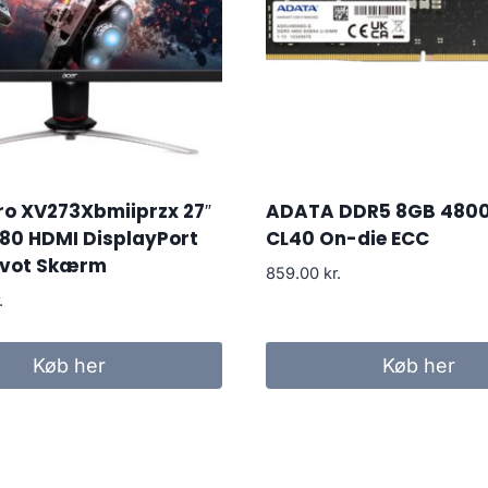
ro XV273Xbmiiprzx 27″
ADATA DDR5 8GB 480
080 HDMI DisplayPort
CL40 On-die ECC
ivot Skærm
859.00
kr.
.
Køb her
Køb her