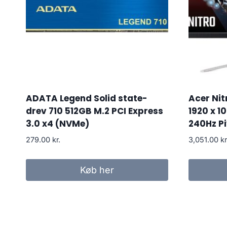
ADATA Legend Solid state-
Acer Nit
drev 710 512GB M.2 PCI Express
1920 x 1
3.0 x4 (NVMe)
240Hz P
279.00
kr.
3,051.00
kr
Køb her