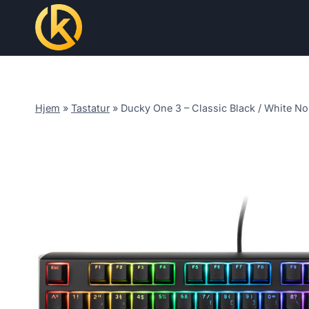
Skip
to
content
Hjem
»
Tastatur
»
Ducky One 3 – Classic Black / White No