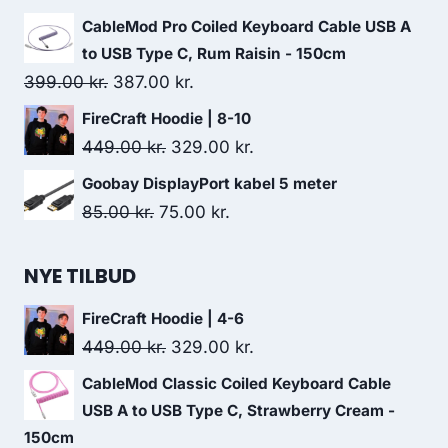
259.00 kr..
245.00 kr..
price
price
CableMod Pro Coiled Keyboard Cable USB A
was:
is:
to USB Type C, Rum Raisin - 150cm
129.00 kr..
99.00 kr..
Original
Current
399.00
kr.
387.00
kr.
price
price
FireCraft Hoodie | 8-10
was:
is:
Original
Current
449.00
kr.
329.00
kr.
399.00 kr..
387.00 kr..
price
price
Goobay DisplayPort kabel 5 meter
was:
is:
Original
Current
85.00
kr.
75.00
kr.
449.00 kr..
329.00 kr..
price
price
was:
is:
NYE TILBUD
85.00 kr..
75.00 kr..
FireCraft Hoodie | 4-6
Original
Current
449.00
kr.
329.00
kr.
price
price
CableMod Classic Coiled Keyboard Cable
was:
is:
USB A to USB Type C, Strawberry Cream -
449.00 kr..
329.00 kr..
150cm