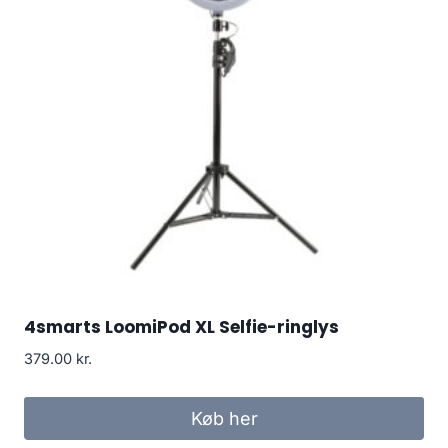
4smarts LoomiPod XL Selfie-ringlys
379.00
kr.
Køb her