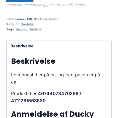
(sponsoreret indhold og priserne er vejledende)
Varenummer (SKU):
e4dba3ee2935
Kategori:
Tastatur
Tags:
gaming
,
Tastatur
Beskrivelse
Beskrivelse
Leveringstid er på ca.
og fragtprisen er på
ca.
Produktid er
46744073470288 /
4711281568580
Anmeldelse af Ducky