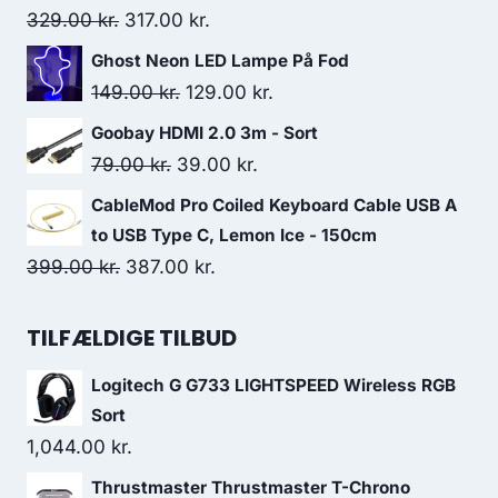
Original
Current
329.00
kr.
317.00
kr.
price
price
Ghost Neon LED Lampe På Fod
was:
is:
Original
Current
149.00
kr.
129.00
kr.
329.00 kr..
317.00 kr..
price
price
Goobay HDMI 2.0 3m - Sort
was:
is:
Original
Current
79.00
kr.
39.00
kr.
149.00 kr..
129.00 kr..
price
price
CableMod Pro Coiled Keyboard Cable USB A
was:
is:
to USB Type C, Lemon Ice - 150cm
79.00 kr..
39.00 kr..
Original
Current
399.00
kr.
387.00
kr.
price
price
was:
is:
TILFÆLDIGE TILBUD
399.00 kr..
387.00 kr..
Logitech G G733 LIGHTSPEED Wireless RGB
Sort
1,044.00
kr.
Thrustmaster Thrustmaster T-Chrono