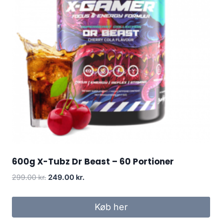
600g X-Tubz Dr Beast – 60 Portioner
Original
Current
299.00
kr.
249.00
kr.
price
price
was:
is:
Køb her
299.00 kr..
249.00 kr..