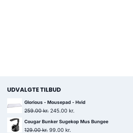
UDVALGTE TILBUD
Glorious - Mousepad - Hvid
Original
Current
259.00
kr.
245.00
kr.
price
price
Cougar Bunker Sugekop Mus Bungee
was:
is:
Original
Current
129.00
kr.
99.00
kr.