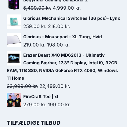
Original
Current
5,499.00
kr.
4,999.00
kr.
price
price
Glorious Mechanical Switches (36 pcs)- Lynx
was:
is:
Original
Current
259.00
kr.
218.00
kr.
5,499.00 kr..
4,999.00 kr..
price
price
Glorious - Mousepad - XL Tung, Hvid
was:
is:
Original
Current
219.00
kr.
198.00
kr.
259.00 kr..
218.00 kr..
price
price
Erazer Beast X40 MD62613 - Ultimativ
was:
is:
Gaming Bærbar, 17.3" Display, Intel i9, 32GB
219.00 kr..
198.00 kr..
RAM, 1TB SSD, NVIDIA GeForce RTX 4080, Windows
11 Home
Original
Current
23,999.00
kr.
22,499.00
kr.
price
price
FireCraft Tee | xl
was:
is:
Original
Current
279.00
kr.
199.00
kr.
23,999.00 kr..
22,499.00 kr..
price
price
was:
is:
TILFÆLDIGE TILBUD