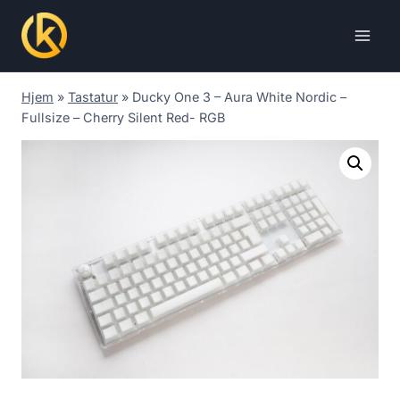
Skip
to
content
Hjem
»
Tastatur
»
Ducky One 3 – Aura White Nordic –
Fullsize – Cherry Silent Red- RGB