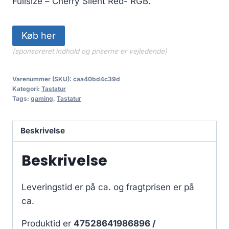
Fullsize – Cherry Silent Red- RGB.
Køb her
(sponsoreret indhold og priserne er vejledende)
Varenummer (SKU):
caa40bd4c39d
Kategori:
Tastatur
Tags:
gaming
,
Tastatur
Beskrivelse
Beskrivelse
Leveringstid er på ca.
og fragtprisen er på
ca.
Produktid er
47528641986896 /