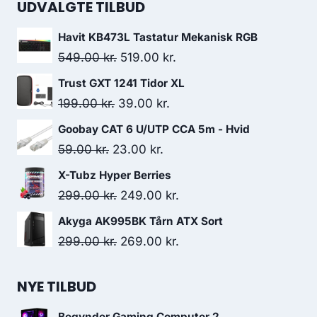
UDVALGTE TILBUD
Havit KB473L Tastatur Mekanisk RGB
Original
Current
549.00
kr.
519.00
kr.
price
price
Trust GXT 1241 Tidor XL
was:
is:
Original
Current
199.00
kr.
39.00
kr.
549.00 kr..
519.00 kr..
price
price
Goobay CAT 6 U/UTP CCA 5m - Hvid
was:
is:
Original
Current
59.00
kr.
23.00
kr.
199.00 kr..
39.00 kr..
price
price
X-Tubz Hyper Berries
was:
is:
Original
Current
299.00
kr.
249.00
kr.
59.00 kr..
23.00 kr..
price
price
Akyga AK995BK Tårn ATX Sort
was:
is:
Original
Current
299.00
kr.
269.00
kr.
299.00 kr..
249.00 kr..
price
price
was:
is:
NYE TILBUD
299.00 kr..
269.00 kr..
Begynder Gaming Computer 2