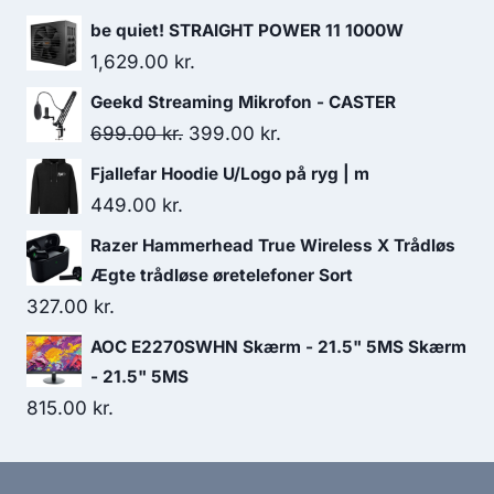
279.00 kr..
199.00 kr..
be quiet! STRAIGHT POWER 11 1000W
1,629.00
kr.
Geekd Streaming Mikrofon - CASTER
Original
Current
699.00
kr.
399.00
kr.
price
price
Fjallefar Hoodie U/Logo på ryg | m
was:
is:
449.00
kr.
699.00 kr..
399.00 kr..
Razer Hammerhead True Wireless X Trådløs
Ægte trådløse øretelefoner Sort
327.00
kr.
AOC E2270SWHN Skærm - 21.5" 5MS Skærm
- 21.5" 5MS
815.00
kr.