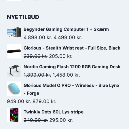
279.00 kr..
199.00 kr..
price
price
was:
is:
NYE TILBUD
259.00 kr..
245.00 kr..
Begynder Gaming Computer 1 + Skærm
Original
Current
4,898.00
kr.
4,499.00
kr.
price
price
Glorious - Stealth Wrist rest - Full Size, Black
was:
is:
Original
Current
239.00
kr.
205.00
kr.
4,898.00 kr..
4,499.00 kr..
price
price
Nordic Gaming Flash 1200 RGB Gaming Desk
was:
is:
Original
Current
1,899.00
kr.
1,458.00
kr.
239.00 kr..
205.00 kr..
price
price
Glorious Model O PRO - Wireless - Blue Lynx
was:
is:
- Forge
1,899.00 kr..
1,458.00 kr..
Original
Current
949.00
kr.
879.00
kr.
price
price
Twinkly Dots 60L Lys stripe
was:
is:
Original
Current
349.00
kr.
295.00
kr.
949.00 kr..
879.00 kr..
price
price