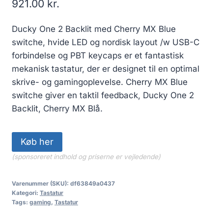
921.00
kr.
Ducky One 2 Backlit med Cherry MX Blue
switche, hvide LED og nordisk layout /w USB-C
forbindelse og PBT keycaps er et fantastisk
mekanisk tastatur, der er designet til en optimal
skrive- og gamingoplevelse. Cherry MX Blue
switche giver en taktil feedback, Ducky One 2
Backlit, Cherry MX Blå.
Køb her
(sponsoreret indhold og priserne er vejledende)
Varenummer (SKU):
df63849a0437
Kategori:
Tastatur
Tags:
gaming
,
Tastatur