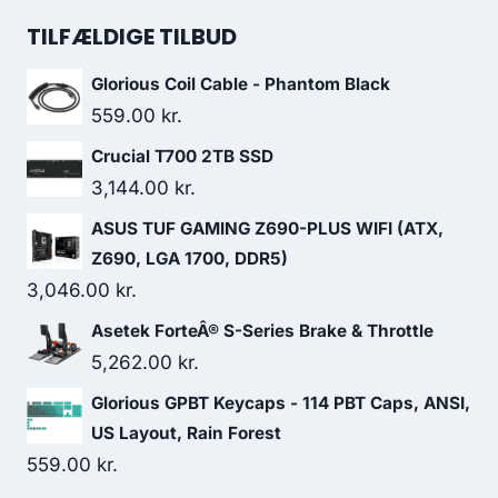
was:
is:
TILFÆLDIGE TILBUD
349.00 kr..
295.00 kr..
Glorious Coil Cable - Phantom Black
559.00
kr.
Crucial T700 2TB SSD
3,144.00
kr.
ASUS TUF GAMING Z690-PLUS WIFI (ATX,
Z690, LGA 1700, DDR5)
3,046.00
kr.
Asetek ForteÂ® S-Series Brake & Throttle
5,262.00
kr.
Glorious GPBT Keycaps - 114 PBT Caps, ANSI,
US Layout, Rain Forest
559.00
kr.