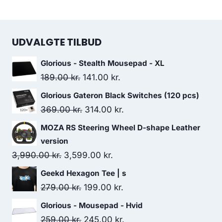
UDVALGTE TILBUD
Glorious - Stealth Mousepad - XL
Original
Current
189.00
kr.
141.00
kr.
price
price
Glorious Gateron Black Switches (120 pcs)
was:
is:
Original
Current
369.00
kr.
314.00
kr.
189.00 kr..
141.00 kr..
price
price
MOZA RS Steering Wheel D-shape Leather
was:
is:
version
369.00 kr..
314.00 kr..
Original
Current
3,990.00
kr.
3,599.00
kr.
price
price
Geekd Hexagon Tee | s
was:
is:
Original
Current
279.00
kr.
199.00
kr.
3,990.00 kr..
3,599.00 kr..
price
price
Glorious - Mousepad - Hvid
was:
is:
Original
Current
259.00
kr.
245.00
kr.