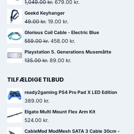
was:
is:
Original
Current
1,049.00
kr.
679.00
kr.
159.00 kr..
113.00 kr..
price
price
Geekd Keyhanger
was:
is:
Original
Current
49.00
kr.
19.00
kr.
1,049.00 kr..
679.00 kr..
price
price
Glorious Coil Cable - Electric Blue
was:
is:
Original
Current
559.00
kr.
458.00
kr.
49.00 kr..
19.00 kr..
price
price
Playstation 5. Generations Musemåtte
was:
is:
Original
Current
135.00
kr.
89.00
kr.
559.00 kr..
458.00 kr..
price
price
was:
is:
TILFÆLDIGE TILBUD
135.00 kr..
89.00 kr..
ready2gaming PS4 Pro Pad X LED Edition
389.00
kr.
Elgato Multi Mount Flex Arm Kit
524.00
kr.
CableMod ModMesh SATA 3 Cable 30cm -