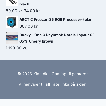
black
Original
Current
89.00
kr.
74.00
kr.
price
price
ARCTIC Freezer i35 RGB Processor-køler
was:
is:
367.00
kr.
89.00 kr..
74.00 kr..
Ducky - One 3 Daybreak Nordic Layout SF
65% Cherry Brown
1,190.00
kr.
© 2026 Klan.dk - Gaming til gameren
Vi henviser til affiliate links på siden.