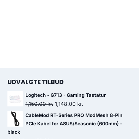
UDVALGTE TILBUD
Logitech - G713 - Gaming Tastatur
Original
Current
1,150.00
kr.
1,148.00
kr.
price
price
CableMod RT-Series PRO ModMesh 8-Pin
was:
is:
PCIe Kabel for ASUS/Seasonic (600mm) -
1,150.00 kr..
1,148.00 kr..
black