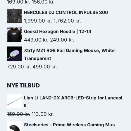
Original
Current
169.00
kr.
156.00
kr.
price
price
HERCULES DJ CONTROL INPULSE 300
was:
is:
Original
Current
1,999.00
kr.
1,762.00
kr.
169.00 kr..
156.00 kr..
price
price
Geekd Hexagon Hoodie | 12-14
was:
is:
Original
Current
449.00
kr.
249.00
kr.
1,999.00 kr..
1,762.00 kr..
price
price
Xtrfy MZ1 RGB Rail Gaming Mouse, White
was:
is:
Transparent
449.00 kr..
249.00 kr..
Original
Current
729.00
kr.
499.00
kr.
price
price
was:
is:
NYE TILBUD
729.00 kr..
499.00 kr..
Lian Li LAN2-2X ARGB-LED-Strip for Lancool
II
Original
Current
159.00
kr.
113.00
kr.
price
price
Steelseries - Prime Wireless Gaming Mus