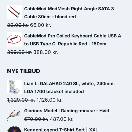
169.00 kr..
129.00 kr..
price
price
CableMod ModMesh Right Angle SATA 3
was:
is:
Cable 30cm - blood red
99.00 kr..
49.00 kr..
Original
Current
89.00
kr.
66.00
kr.
price
price
CableMod Pro Coiled Keyboard Cable USB A
was:
is:
to USB Type C, Republic Red - 150cm
89.00 kr..
66.00 kr..
Original
Current
399.00
kr.
388.00
kr.
price
price
was:
is:
NYE TILBUD
399.00 kr..
388.00 kr..
Lian Li GALAHAD 240 SL, white, 240mm,
LGA 1700 bracket included
Original
Current
1,329.00
kr.
1,126.00
kr.
price
price
Glorious Model I Gaming-mouse - Hvid
was:
is:
Original
Current
579.00
kr.
487.00
kr.
1,329.00 kr..
1,126.00 kr..
price
price
KennenLegend T-Shirt Sort | XXL