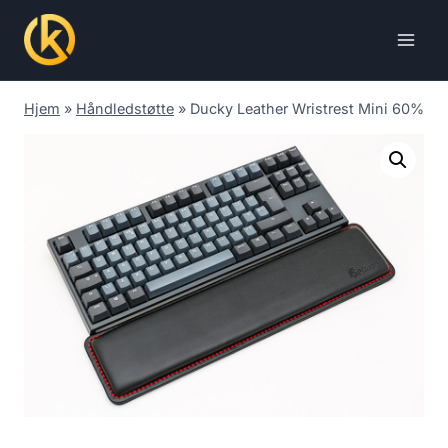
Skip
to
content
Hjem
»
Håndledstøtte
»
Ducky Leather Wristrest Mini 60%