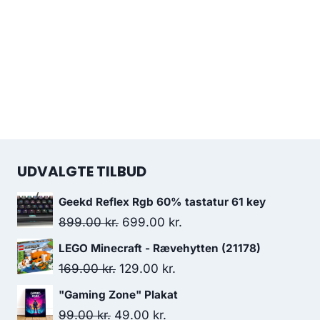
UDVALGTE TILBUD
Geekd Reflex Rgb 60% tastatur 61 key
Original
Current
899.00
kr.
699.00
kr.
price
price
LEGO Minecraft - Rævehytten (21178)
was:
is:
Original
Current
169.00
kr.
129.00
kr.
899.00 kr..
699.00 kr..
price
price
"Gaming Zone" Plakat
was:
is:
Original
Current
99.00
kr.
49.00
kr.