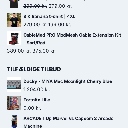
was:
is:
Original
Current
299.00
kr.
279.00
kr.
579.00 kr..
487.00 kr..
price
price
BIK Banana t-shirt | 4XL
was:
is:
Original
Current
279.00
kr.
199.00
kr.
299.00 kr..
279.00 kr..
price
price
CableMod PRO ModMesh Cable Extension Kit
was:
is:
- Sort/Rød
279.00 kr..
199.00 kr..
Original
Current
389.00
kr.
375.00
kr.
price
price
was:
is:
TILFÆLDIGE TILBUD
389.00 kr..
375.00 kr..
Ducky - MIYA Mac Moonlight Cherry Blue
1,204.00
kr.
Fortnite Lille
0.00
kr.
ARCADE 1 Up Marvel Vs Capcom 2 Arcade
Machine