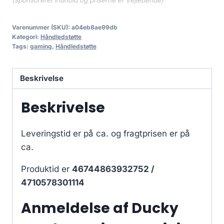
(sponsoreret indhold og priserne er vejledende)
Varenummer (SKU):
a04eb8ae99db
Kategori:
Håndledstøtte
Tags:
gaming
,
Håndledstøtte
Beskrivelse
Beskrivelse
Leveringstid er på ca.
og fragtprisen er på
ca.
Produktid er
46744863932752 /
4710578301114
Anmeldelse af Ducky