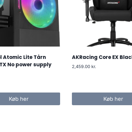
 Atomic Lite Tårn
AKRacing Core EX Blac
TX No power supply
2,459.00
kr.
Køb her
Køb her