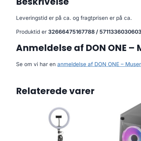
Beskrivelse
Leveringstid er på ca.
og fragtprisen er på ca.
Produktid er
32666475167788 / 571133603060
Anmeldelse af DON ONE – 
Se om vi har en
anmeldelse af DON ONE – Muse
Relaterede varer