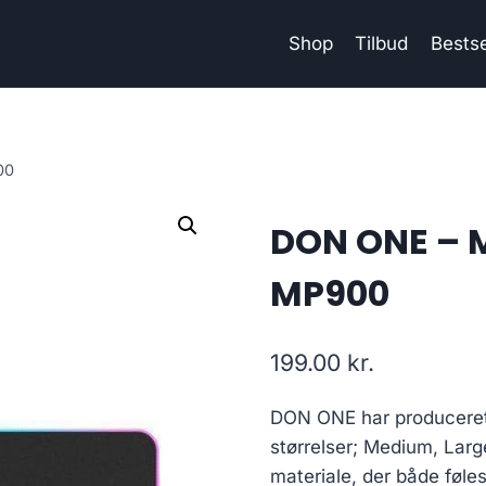
Shop
Tilbud
Bestse
00
DON ONE – 
MP900
199.00
kr.
DON ONE har produceret 
størrelser; Medium, Larg
materiale, der både føle