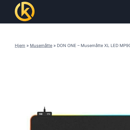
Skip
to
content
Hjem
»
Musemåtte
»
DON ONE – Musemåtte XL LED MP9