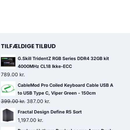
TILFÆLDIGE TILBUD
G.Skill TridentZ RGB Series DDR4 32GB kit
4000MHz CL18 Ikke-ECC
789.00
kr.
CableMod Pro Coiled Keyboard Cable USB A
to USB Type C, Viper Green - 150cm
Original
Current
399.00
kr.
387.00
kr.
price
price
Fractal Design Define R5 Sort
was:
is:
1,197.00
kr.
399.00 kr..
387.00 kr..