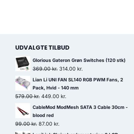
UDVALGTE TILBUD
Glorious Gateron Grøn Switches (120 stk)
Original
Current
369.00
kr.
314.00
kr.
price
price
Lian Li UNI FAN SL140 RGB PWM Fans, 2
was:
is:
Pack, Hvid - 140 mm
369.00 kr..
314.00 kr..
Original
Current
579.00
kr.
449.00
kr.
price
price
CableMod ModMesh SATA 3 Cable 30cm -
was:
is:
blood red
579.00 kr..
449.00 kr..
Original
Current
99.00
kr.
87.00
kr.
price
price