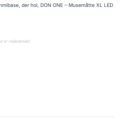
gummibase, der hol, DON ONE – Musemåtte XL LED
ne er vejledende)