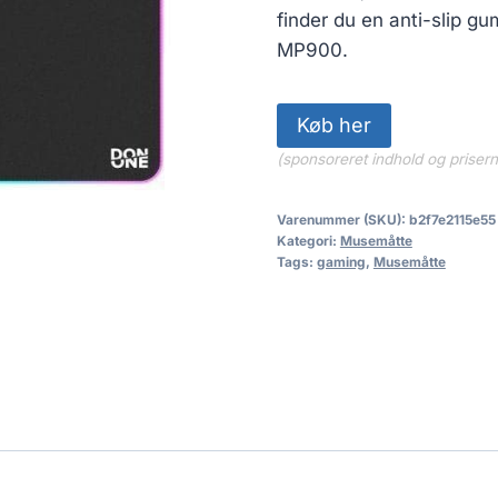
finder du en anti-slip 
MP900.
Køb her
(sponsoreret indhold og priser
Varenummer (SKU):
b2f7e2115e55
Kategori:
Musemåtte
Tags:
gaming
,
Musemåtte