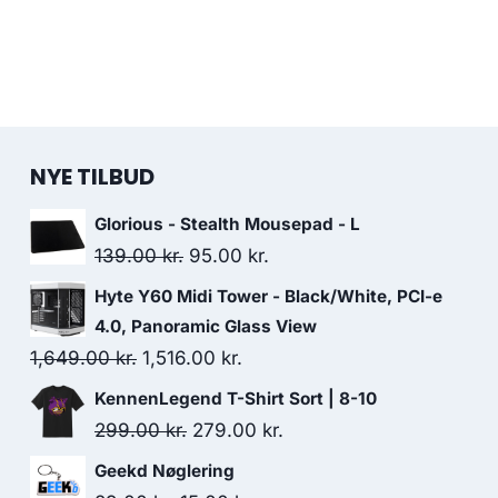
NYE TILBUD
Glorious - Stealth Mousepad - L
Original
Current
139.00
kr.
95.00
kr.
price
price
Hyte Y60 Midi Tower - Black/White, PCI-e
was:
is:
4.0, Panoramic Glass View
139.00 kr..
95.00 kr..
Original
Current
1,649.00
kr.
1,516.00
kr.
price
price
KennenLegend T-Shirt Sort | 8-10
was:
is:
Original
Current
299.00
kr.
279.00
kr.
1,649.00 kr..
1,516.00 kr..
price
price
Geekd Nøglering
was:
is: