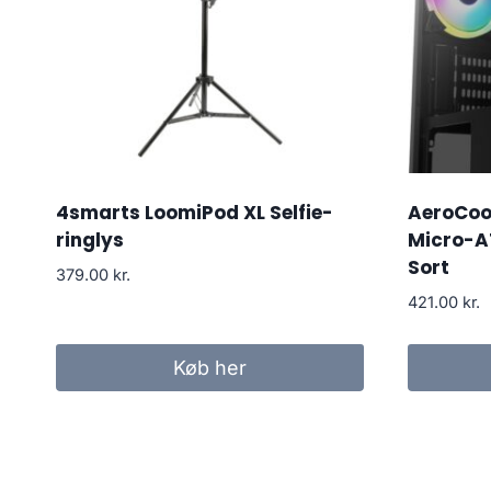
4smarts LoomiPod XL Selfie-
AeroCool
ringlys
Micro-A
Sort
379.00
kr.
421.00
kr.
Køb her