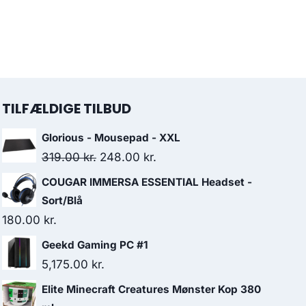
TILFÆLDIGE TILBUD
Glorious - Mousepad - XXL
Original
Current
319.00
kr.
248.00
kr.
price
price
COUGAR IMMERSA ESSENTIAL Headset -
was:
is:
Sort/Blå
319.00 kr..
248.00 kr..
180.00
kr.
Geekd Gaming PC #1
5,175.00
kr.
Elite Minecraft Creatures Mønster Kop 380