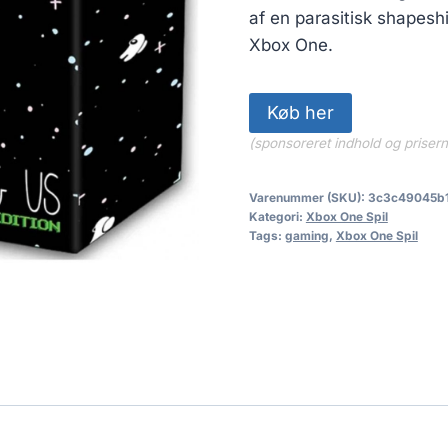
af en parasitisk shapesh
Xbox One.
Køb her
(sponsoreret indhold og priser
Varenummer (SKU):
3c3c49045b
Kategori:
Xbox One Spil
Tags:
gaming
,
Xbox One Spil