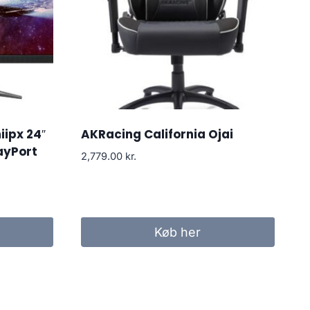
iipx 24″
AKRacing California Ojai
ayPort
2,779.00
kr.
Køb her