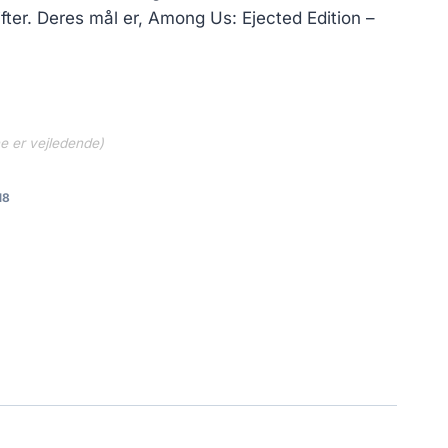
ifter. Deres mål er, Among Us: Ejected Edition –
ne er vejledende)
18