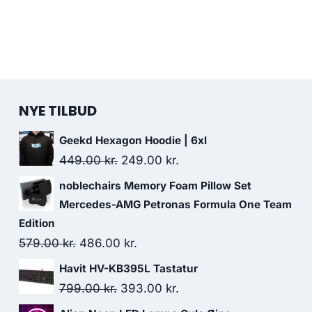
NYE TILBUD
Geekd Hexagon Hoodie | 6xl
Original
Current
449.00
kr.
249.00
kr.
price
price
noblechairs Memory Foam Pillow Set
was:
is:
Mercedes-AMG Petronas Formula One Team
449.00 kr..
249.00 kr..
Edition
Original
Current
579.00
kr.
486.00
kr.
price
price
Havit HV-KB395L Tastatur
was:
is:
Original
Current
799.00
kr.
393.00
kr.
579.00 kr..
486.00 kr..
price
price