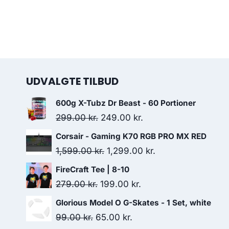
UDVALGTE TILBUD
600g X-Tubz Dr Beast - 60 Portioner
Original
Current
299.00
kr.
249.00
kr.
price
price
Corsair - Gaming K70 RGB PRO MX RED
was:
is:
Original
Current
1,599.00
kr.
1,299.00
kr.
299.00 kr..
249.00 kr..
price
price
FireCraft Tee | 8-10
was:
is:
Original
Current
279.00
kr.
199.00
kr.
1,599.00 kr..
1,299.00 kr..
price
price
Glorious Model O G-Skates - 1 Set, white
was:
is:
Original
Current
99.00
kr.
65.00
kr.