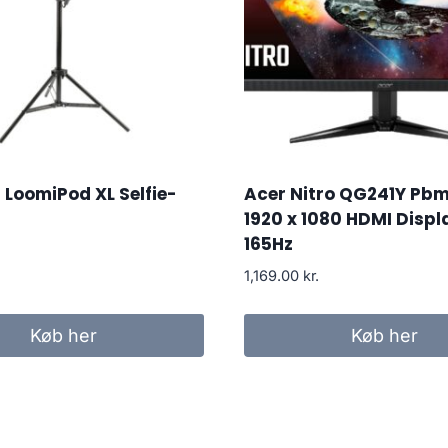
LoomiPod XL Selfie-
Acer Nitro QG241Y Pbm
1920 x 1080 HDMI Displ
165Hz
1,169.00
kr.
Køb her
Køb her