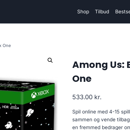
Shop
Tilbud
Bestse
x One
Among Us: E
One
533.00
kr.
Spil online med 4-15 spil
sammen og vende tilbage
en fremmed bedrager om